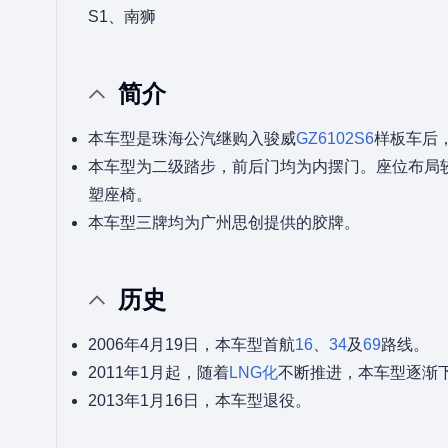
S1、南狮
简介
本车型是珠海公汽继购入骏威
GZ6102S6
样板车后
本车型为二级踏步，前后门均为内摆门。座位布局较
塑座椅。
本车型三牌均为广州思创提供的胶牌。
历史
2006年4月19日，本车型首航
16
、
34
及
69
路线。
2011年1月起，随着
LNG化
不断推进，本车型逐渐
2013年1月16日，本车型退役。