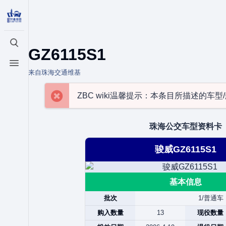
打开/关闭搜索
GZ6115S1
打开/关闭菜单
来自珠海交通维基
ZBC wiki温馨提示：本条目所描述的车
珠海公交车型资料卡
骏威GZ6115S1
基本信息
批次
1/普通车
购入数量
13
现役数量