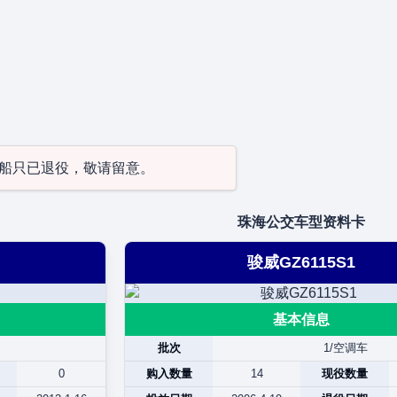
型/船只已退役，敬请留意。
珠海公交车型资料卡
骏威GZ6115S1
基本信息
批次
1/空调车
0
购入数量
14
现役数量