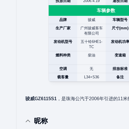
投放日期
2006.4.19
退役日期
车辆参数
品牌
骏威
车辆型号
生产厂家
广州骏威客车
尺寸(mm)
有限公司
发动机型号
五十铃6HE1-
发动机功
TC
燃料种类
柴油
变速箱
空调
无
排放标准
载客量
L34+S36
备注
骏威GZ6115S1
，是珠海公汽于2006年引进的1
昵称