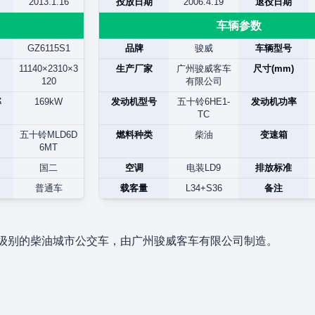
2013.1.16
投放日期
2006.4.19
退役日期
车辆参数
GZ6115S1
品牌
骏威
车辆型号
11140×2310×3
生产厂家
广州骏威客车
尺寸(mm)
120
有限公司
率
169kW
发动机型号
五十铃6HE1-
发动机功率
TC
五十铃MLD6D
燃料种类
柴油
变速箱
6MT
国二
空调
电装LD9
排放标准
普通车
载客量
L34+S36
备注
1米级别的柴油城市公交车，由广州骏威客车有限公司制造。