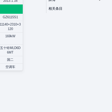
2013.1.16
相关条目
GZ6115S1
11140×2310×3
120
169kW
五十铃MLD6D
6MT
国二
空调车