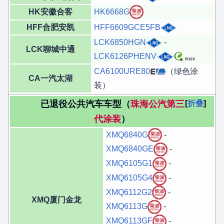
HK安徽合客
HK6668G
HFF合肥安凯
HFF6609GCE5FB
LCK6850HGN
-
LCK聊城中通
LCK6126PHENV
CA6100URE80
（绿色涂
CA一汽太湖
装）
已退役公共汽车车型（
珠海公汽第三
折叠
代涂装
）
XMQ6840G
-
XMQ6840GE
-
XMQ6105G1
-
XMQ6105G4
-
XMQ6112G2
-
XMQ厦门金龙
XMQ6113G
-
XMQ6113GF
-