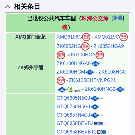
相关条目
已退役公共汽车车型（
珠海公交涂
折叠
装
）
XMQ厦门金龙
XMQ6106G
-
XMQ6119G
ZK6852HG
-
ZK6852HGA9
-
ZK6100HGA
-
ZK6100HNGA9
-
ZK郑州宇通
ZK6100HGM
-
ZK6108HGC
-
ZK6125CHEVNPG21
-
ZK6140HNG2
GTQ6605N5GJ
-
GTQ6768N5GJ
-
GTQ6857N4GJ
-
GTQ6858BEVB2
-
GTQ6858BEVBT2
-