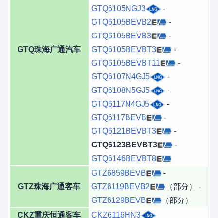
GTQ6105NGJ3
-
GTQ6105BEVB2
-
GTQ6105BEVB3
-
GTQ珠海广通汽车
GTQ6105BEVBT3
-
GTQ6105BEVBT11
-
GTQ6107N4GJ5
-
GTQ6108N5GJ5
-
GTQ6117N4GJ5
-
GTQ6117BEVB
-
GTQ6121BEVBT3
-
GTQ6123BEVBT3
-
GTQ6146BEVBT8
GTZ6859BEVB
-
GTZ珠海广通客车
GTZ6119BEVB2
（部分） -
GTZ6129BEVB
（部分）
CKZ重庆恒通客车
CKZ6116HN3