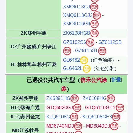
XMQ6113GJ
-
XMQ6113GJ2
-
XMQ6116G4
ZK郑州宇通
ZK6108HGB
GZ6102S6
-
GZ6112SB
GZ广州骏威/广州珠江
-
GZ6115S1
GL6462
（红色涂装） -
GL桂林客车/柳州五菱
GL6462L
（红色涂装）
已退役公共汽车车型（
信禾公汽涂
折叠
装
）
ZK郑州宇通
ZK6891HG
-
ZK6108HG
GTQ珠海广通
GTQ6820GJ
-
GTQ6110GEY
KLQ苏州金龙
KLQ6108G
-
KLQ6108GE3
MD6740NDJ
-
MD6840DJ
-
MD江苏牡丹