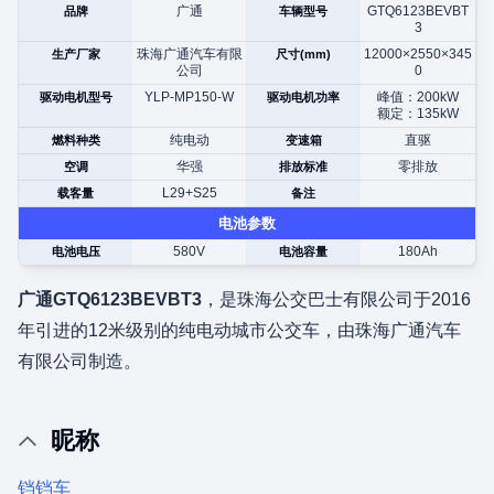
广通
GTQ6123BEVBT
品牌
车辆型号
3
珠海广通汽车有限
12000×2550×345
生产厂家
尺寸(mm)
公司
0
YLP-MP150-W
峰值：200kW
驱动电机型号
驱动电机功率
额定：135kW
纯电动
直驱
燃料种类
变速箱
华强
零排放
空调
排放标准
L29+S25
载客量
备注
电池参数
580V
180Ah
电池电压
电池容量
广通GTQ6123BEVBT3
，是珠海公交巴士有限公司于2016
年引进的12米级别的纯电动城市公交车，由珠海广通汽车
有限公司制造。
昵称
铛铛车