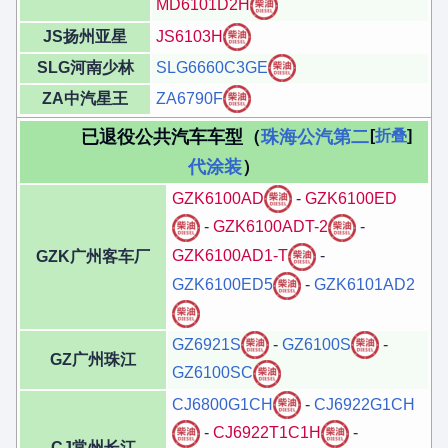
MD6101D2H
JS扬州亚星
JS6103H
SLG河南少林
SLG6660C3GE
ZA中汽星王
ZA6790F
已退役公共汽车车型（
珠海公汽第二
折叠
代涂装
）
GZK6100AD
-
GZK6100ED
-
GZK6100ADT-2
-
GZK6100AD1-T
-
GZK广州客车厂
GZK6100ED5
-
GZK6101AD2
GZ6921S
-
GZ6100S
-
GZ广州珠江
GZ6100SC
CJ6800G1CH
-
CJ6922G1CH
-
CJ6922T1C1H
-
CJ常州长江