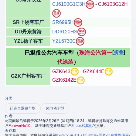
CJ6100G1C3H
-
CJ6103G12H
SR上饶客车厂
SR6995H
DD丹东黄海
DD6120HS
YZL扬子客车
YZL6730C
已退役公共汽车车型（
珠海公汽第一
折叠
代涂装
）
GZK643
-
GZK644E
-
GZK广州客车厂
GZK6142E
分类
已完全退役车型
纯电动车型
作者
此页面最后编辑于2026年2月26日 (星期四) 18:24，编辑者是珠海交通维基用
户
ForeverNo10
。 基于珠海交通维基用户
Zhbus
和
其他
的贡献。
著作权
除非另有声明，本网站内容采用
BY-NC-SA 3.0（知识共享-署名-非商业性使用-