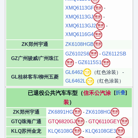
XMQ6113GF
-
XMQ6113GJ
-
XMQ6113GJ2
-
XMQ6116G4
ZK郑州宇通
ZK6108HGB
GZ6102S6
-
GZ6112SB
GZ广州骏威/广州珠江
-
GZ6115S1
GL6462
（红色涂装） -
GL桂林客车/柳州五菱
GL6462L
（红色涂装）
已退役公共汽车车型（
信禾公汽涂
折叠
装
）
ZK郑州宇通
ZK6891HG
-
ZK6108HG
GTQ珠海广通
GTQ6820GJ
-
GTQ6110GEY
KLQ苏州金龙
KLQ6108G
-
KLQ6108GE3