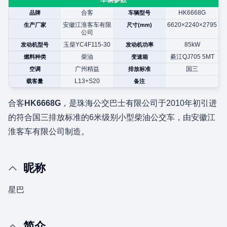
合客
HK6668G
品牌
车辆型号
安徽江淮客车有限
6620×2240×2795
生产厂家
尺寸(mm)
公司
玉柴YC4F115-30
85kW
发动机型号
发动机功率
柴油
綦江QJ705 5MT
燃料种类
变速箱
广州精益
国三
空调
排放标准
L13+S20
载客量
备注
合客
HK6668G
，是珠海公交巴士有限公司于2010年初引进
的符合国三排放标准的6米级别小型柴油公交车，由安徽江
淮客车有限公司制造。
昵称
星巴
简介