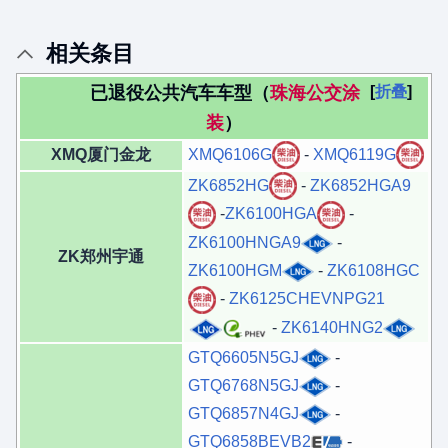
相关条目
已退役公共汽车车型（
珠海公交涂
折叠
装
）
XMQ厦门金龙
XMQ6106G
-
XMQ6119G
ZK6852HG
-
ZK6852HGA9
-
ZK6100HGA
-
ZK6100HNGA9
-
ZK郑州宇通
ZK6100HGM
-
ZK6108HGC
-
ZK6125CHEVNPG21
-
ZK6140HNG2
GTQ6605N5GJ
-
GTQ6768N5GJ
-
GTQ6857N4GJ
-
GTQ6858BEVB2
-