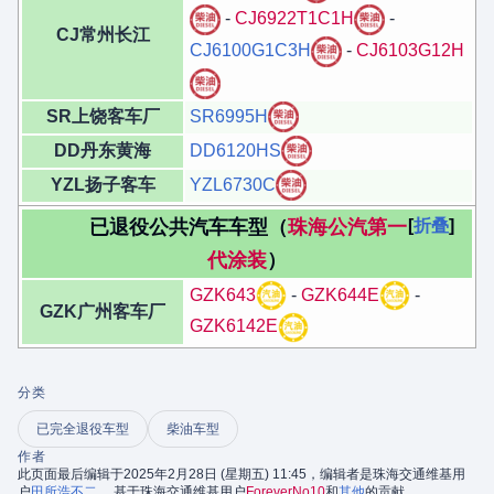
-
CJ6922T1C1H
-
CJ常州长江
CJ6100G1C3H
-
CJ6103G12H
SR上饶客车厂
SR6995H
DD丹东黄海
DD6120HS
YZL扬子客车
YZL6730C
已退役公共汽车车型（
珠海公汽第一
折叠
代涂装
）
GZK643
-
GZK644E
-
GZK广州客车厂
GZK6142E
分类
已完全退役车型
柴油车型
作者
此页面最后编辑于2025年2月28日 (星期五) 11:45，编辑者是珠海交通维基用
户
田所浩不二
。 基于珠海交通维基用户
ForeverNo10
和
其他
的贡献。