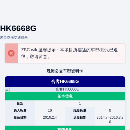
HK6668G
来自珠海交通维基
ZBC wiki温馨提示：本条目所描述的车型/船只已退
役，敬请留意。
珠海公交车型资料卡
合客HK6668G
基本信息
1
批次
10
0
购入数量
现役数量
2010.2.4
2014.7~2016.3.3
投放日期
退役日期
0
车辆参数