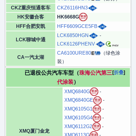
CKZ重庆恒通客车
CKZ6116HN3
HK安徽合客
HK6668G
HFF合肥安凯
HFF6609GCE5FB
LCK6850HGN
-
LCK聊城中通
LCK6126PHENV
CA6100URE80
（绿色涂
CA一汽太湖
装）
已退役公共汽车车型（
珠海公汽第三
折叠
代涂装
）
XMQ6840G
-
XMQ6840GE
-
XMQ6105G1
-
XMQ6105G4
-
XMQ6112G2
-
XMQ厦门金龙
XMQ6113G
-