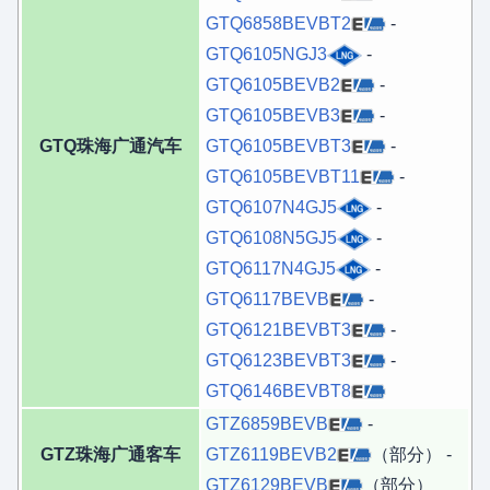
GTQ6858BEVBT2
-
GTQ6105NGJ3
-
GTQ6105BEVB2
-
GTQ6105BEVB3
-
GTQ珠海广通汽车
GTQ6105BEVBT3
-
GTQ6105BEVBT11
-
GTQ6107N4GJ5
-
GTQ6108N5GJ5
-
GTQ6117N4GJ5
-
GTQ6117BEVB
-
GTQ6121BEVBT3
-
GTQ6123BEVBT3
-
GTQ6146BEVBT8
GTZ6859BEVB
-
GTZ珠海广通客车
GTZ6119BEVB2
（部分） -
GTZ6129BEVB
（部分）