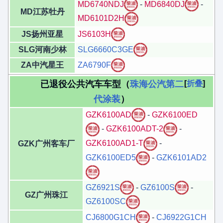
MD6740NDJ
-
MD6840DJ
-
MD江苏牡丹
MD6101D2H
JS扬州亚星
JS6103H
SLG河南少林
SLG6660C3GE
ZA中汽星王
ZA6790F
已退役公共汽车车型（
珠海公汽第二
折叠
代涂装
）
GZK6100AD
-
GZK6100ED
-
GZK6100ADT-2
-
GZK6100AD1-T
-
GZK广州客车厂
GZK6100ED5
-
GZK6101AD2
GZ6921S
-
GZ6100S
-
GZ广州珠江
GZ6100SC
CJ6800G1CH
-
CJ6922G1CH