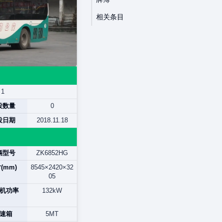
相关条目
1
役数量
0
役日期
2018.11.18
辆型号
ZK6852HG
(mm)
8545×2420×32
05
机功率
132kW
速箱
5MT