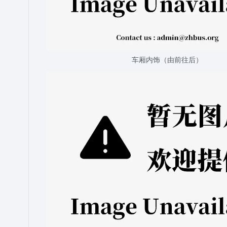
车厢内饰（由前往后）