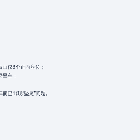
。
后山仅8个正向座位；
易晕车；
辆已出现“坠尾”问题。