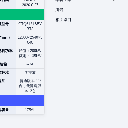
2026.6.27
牌簿
相关条目
辆型号
GTQ6121BEV
BT3
(mm)
12000×2540×3
040
电机功率
峰值：200kW
额定：135kW
速箱
2AMT
放标准
零排放
备注
普通版本229
台，无障碍版
本12台
池容量
175Ah