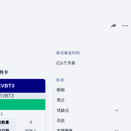
分享此页面
更多
最后修改时间
1个月前
料卡
目录
VBT3
昵称
简介
优缺点
1
历史
役数量
0
车辆图集
役日期
2026.1-