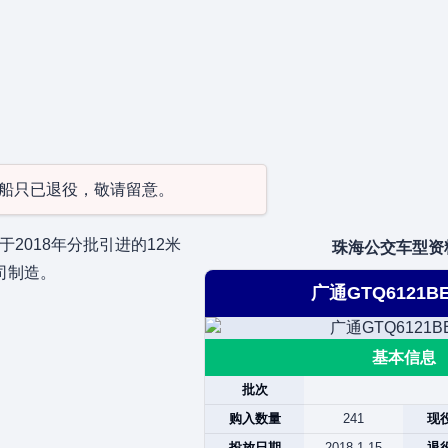
型/船只已退役，敬请留意。
2018年分批引进的12米
珠海公交车型资
司制造。
广通GTQ6121BE
基本信息
批次
购入数量
241
现
投放日期
2018.1.15
退