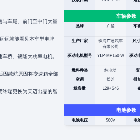
车辆参数
侧与车尾、前门至中门大量
品牌
广通
车
，远远就能看见本车型电牌
生产厂家
珠海广通汽车
尺寸
有限公司
驱动电机型号
YLP-MP150-W
驱动
捷车桥、银隆大功率电机。
燃料种类
纯电动
变
后因续航原因将变速箱全部
空调
松芝
排
载客量
L29+S46
度终端更换为天迈出品的智
电池参数
电池电压
580V
电