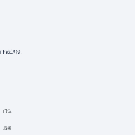
均下线退役。
门位
后桥