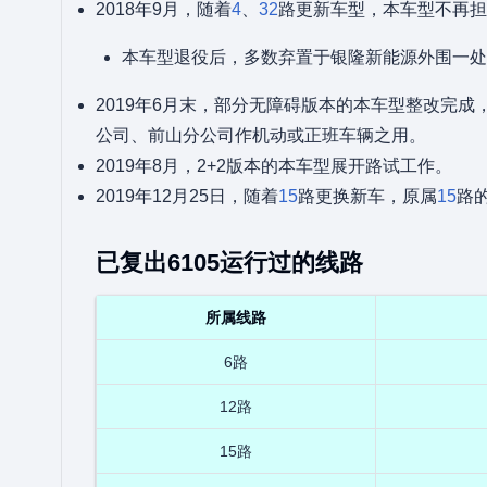
2018年9月，随着
4
、
32
路更新车型，本车型不再担
本车型退役后，多数弃置于银隆新能源外围一处
2019年6月末，部分无障碍版本的本车型整改完
公司、前山分公司作机动或正班车辆之用。
2019年8月，2+2版本的本车型展开路试工作。
2019年12月25日，随着
15
路更换新车，原属
15
路
已复出6105运行过的线路
所属线路
6路
12路
15路