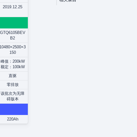
2019.12.25
GTQ6105BEV
B2
10480×2500×3
150
峰值：200kW
额定：100kW
直驱
零排放
该批次为无障
碍版本
220Ah