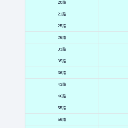
20路
21路
25路
26路
33路
35路
36路
43路
46路
55路
56路