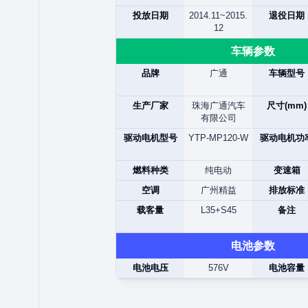
投放日期
2014.11~2015.
退役日期
12
车辆参数
品牌
广通
车辆型号
生产厂家
珠海广通汽车
尺寸(mm)
有限公司
驱动电机型号
YTP-MP120-W
驱动电机功
燃料种类
纯电动
变速箱
空调
广州精益
排放标准
载客量
L35+S45
备注
电池参数
电池电压
576V
电池容量