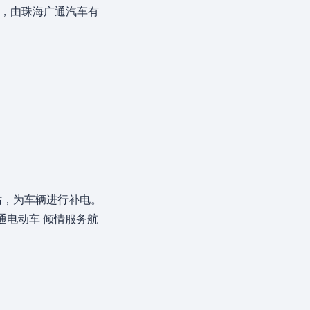
车，由珠海广通汽车有
电站，为车辆进行补电。
通电动车 倾情服务航