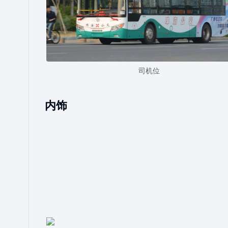
司机位
内饰