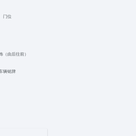
门位
饰（由后往前）
车辆铭牌