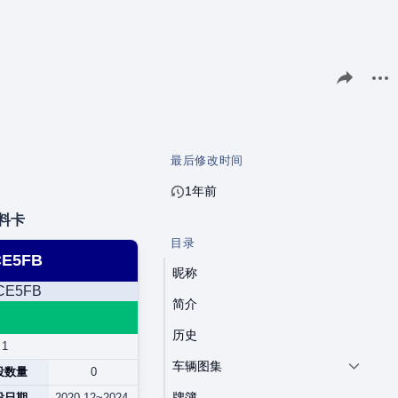
分享此页面
更多
最后修改时间
1年前
料卡
目录
E5FB
昵称
简介
历史
1
车辆图集
役数量
0
牌簿
役日期
2020.12~2024.