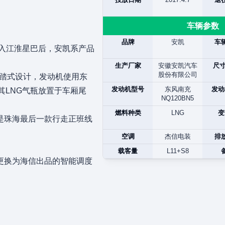
车辆参数
品牌
安凯
车
购入江淮星巴后，安凯系产品
生产厂家
安徽安凯汽车
尺寸
股份有限公司
三踏式设计，发动机使用东
发动机型号
东风南充
发动
其LNG气瓶放置于车厢尾
NQ120BN5
燃料种类
LNG
变
是珠海最后一款行走正班线
空调
杰信电装
排
载客量
L11+S8
更换为海信出品的智能调度