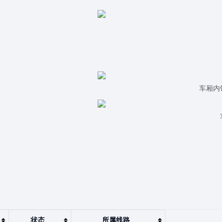
车厢内
状态
所属线路