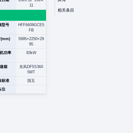
11
相关条目
辆型号
HFF6609GCE5
FB
(mm)
5995×2250×29
95
机功率
83kW
速箱
东风DF5S360
5MT
放标准
国五
备注