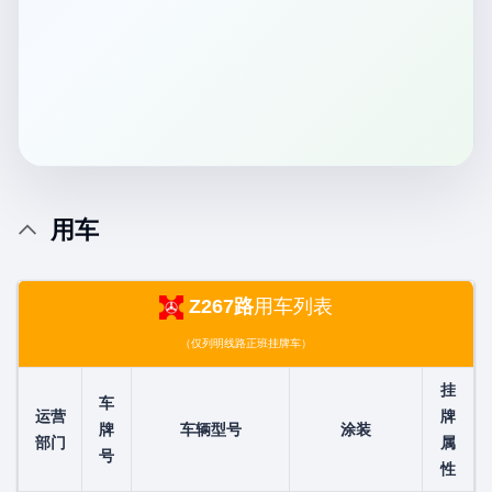
用车
Z267路
用车列表
（仅列明线路正班挂牌车）
挂
车
运营
牌
牌
车辆型号
涂装
部门
属
号
性