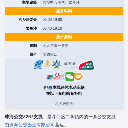
主要途经
六乡中心小学、鳘鱼沙
服务时间
六乡居委会
06:30-19:00
鳘鱼沙
06:40-19:10
票价票制
票制
无人售票一票制
票价
空调车1元
本线路纯电动车辆
在以下充电站充补电
六乡居委会
珠海公交Z267支线
，是斗门区白蕉镇内的一条公交支线，
由
珠海公交巴士有限公司
营运。