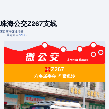
珠海公交Z267支线
来自珠海交通维基
（重定向自
Z267
）
Z267
六乡居委会 ↺ 鳘鱼沙