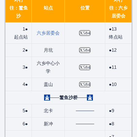
往：鳘鱼
站点
位置
往：六乡
沙
居委会
1●
●13
六乡居委会
X584
起点站
终点站
2●
月坑
●12
X584
六乡中心小
3●
●11
X584
学
4●
盖山
●10
X584
——
鳘鱼沙桥
——
5●
北卡
————
●9
6●
新冲
————
●8
●7