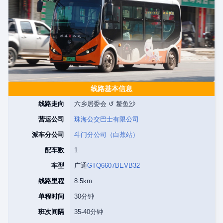
线路基本信息
线路走向
六乡居委会 ↺ 鳘鱼沙
营运公司
珠海公交巴士有限公司
派车分公司
斗门分公司（白蕉站）
配车数
1
车型
广通
GTQ6607BEVB32
线路里程
8.5km
单程时间
30分钟
班次间隔
35-40分钟