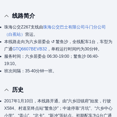
线路简介
珠海公交Z267支线由
珠海公交巴士有限公司
斗门分公司
（白蕉站）
营运。
本线路走向为六乡居委会 ↺ 鳘鱼沙，全线配车1台，车型为
广通
GTQ6607BEVB32
，单程运行时间约为30分钟。
服务时间：六乡居委会 06:30-19:00；鳘鱼沙 06:40-
19:10。
班次间隔：35-40分钟一班。
历史
2017年1月10日，本线路开通。由“六乡旧镇府”始发，行驶
X584、村道至终点站“鳘鱼沙”；中途停靠“月坑”、“六乡中心
小学”、“盖山”、“北卡”、“新冲”等站点。初期配车为1台广通