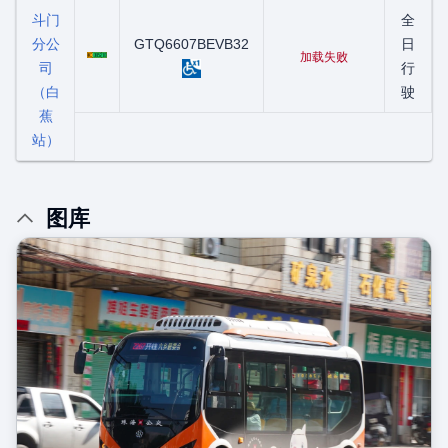
斗门
全
分公
粤C08521D
GTQ6607BEVB32
日
加载失败
司
行
（白
驶
蕉
站）
图库