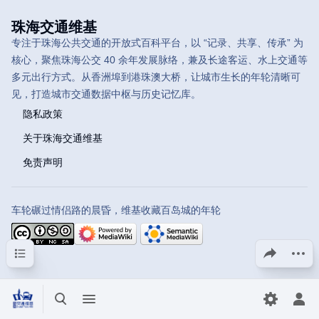
珠海交通维基
专注于珠海公共交通的开放式百科平台，以 “记录、共享、传承” 为
核心，聚焦珠海公交 40 余年发展脉络，兼及长途客运、水上交通等
多元出行方式。从香洲埠到港珠澳大桥，让城市生长的年轮清晰可
见，打造城市交通数据中枢与历史记忆库。
隐私政策
关于珠海交通维基
免责声明
车轮碾过情侣路的晨昏，维基收藏百岛城的年轮
目录
分享此页面
更多操
打开/关闭搜索
打开/关闭菜单
切换首选
打