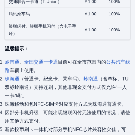
交通联合一卡通（T-Union）
￥1.00
100%
腾讯乘车码
￥1.00
100%
银联闪付、银联手机闪付（含电子手
￥1.00
100%
环）
温馨提示：
岭南通
、
全国交通一卡通
目前可在全市范围内的
公共汽车线
路
车辆上使用。
珠海通
（普通卡、纪念卡、乘车码)、
岭南通
（含单标、TU
双标岭南通）支持连刷，其他非现金支付方式仅允许“一人
一卡/码”。
珠海移动和包NFC-SIM卡对应支付方式为珠海通普通卡。
因部分卡机升级，可能出现银联闪付无法使用的情况，请使
用其他方式支付。
新款投币刷卡一体机对部分手机NFC芯片兼容性欠佳，可