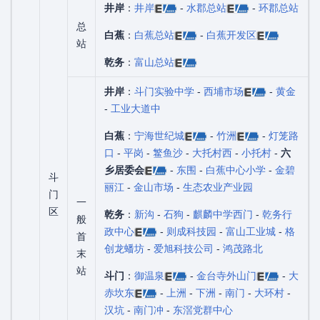
井岸
：
井岸
-
水郡总站
-
环郡总站
总
白蕉
：
白蕉总站
-
白蕉开发区
站
乾务
：
富山总站
井岸
：
斗门实验中学
-
西埔市场
-
黄金
-
工业大道中
白蕉
：
宁海世纪城
-
竹洲
-
灯笼路
口
-
平岗
-
鳘鱼沙
-
大托村西
-
小托村
-
六
乡居委会
-
东围
-
白蕉中心小学
-
金碧
斗
丽江
-
金山市场
-
生态农业产业园
门
一
区
乾务
：
新沟
-
石狗
-
麒麟中学西门
-
乾务行
般
政中心
-
则成科技园
-
富山工业城
-
格
首
创龙蟠坊
-
爱旭科技公司
-
鸿茂路北
末
站
斗门
：
御温泉
-
金台寺外山门
-
大
赤坎东
-
上洲
-
下洲
-
南门
-
大环村
-
汉坑
-
南门冲
-
东滘党群中心