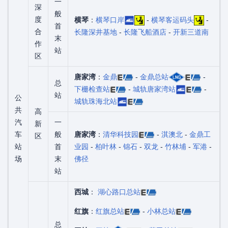
一
深
般
度
横琴
：
横琴口岸
-
横琴客运码头
-
首
合
长隆深井基地
-
长隆飞船酒店
-
开新三道南
末
作
站
区
唐家湾
：
金鼎
-
金鼎总站
-
总
下栅检查站
-
城轨唐家湾站
-
站
公
城轨珠海北站
共
高
汽
一
新
车
般
唐家湾
：
清华科技园
-
淇澳北
-
金鼎工
区
站
首
业园
-
柏叶林
-
锦石
-
双龙
-
竹林埔
-
军港
-
场
末
佛径
站
西城
：
湖心路口总站
红旗
：
红旗总站
-
小林总站
总