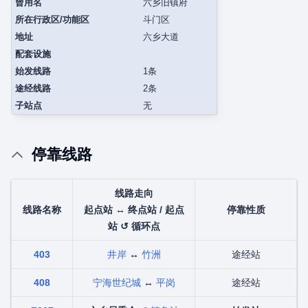
曾用名
六乡旧镇府
所在行政区/功能区
斗门区
地址
六乡大道
配套设施
始发线路
1条
途经线路
2条
子站点
无
停靠线路
线路走向
线路名称
起点站 ↔ 终点站 / 起点
停靠性质
站 ↺ 循环点
403
井岸
↔
竹洲
途经站
408
宁海世纪城
↔
平岗
途经站