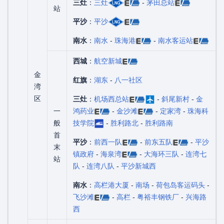
三灶
：
三灶
-
茅田总站
站
平沙
：
平沙
南水
：
南水
-
珠海港
-
南水客运站
西城
：
航空新城
金
红旗
：
湖东
-
八一社区
湾
区
三灶
：
机场西总站
-
斜尾新村
-
金
一
鸿药业
-
金沙滩
-
定家湾
-
珠海科
般
技学院
-
胜利路北
-
胜利路南
首
平沙
：
前西一队
-
前东五队
-
平沙
末
镇政府
-
海泉湾
-
大海环三队
-
连湾七
站
队
-
连湾八队
-
平沙新城西
南水
：
高栏港大厦
-
南场
-
荷包岛客运码头
-
飞沙滩
-
高栏
-
粤裕丰钢铁厂
-
兴海路
西