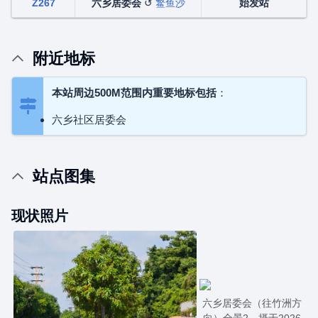
Z267
六乡居委会
↺
鳘鱼沙
始发站
附近地标
本站周边500M范围内重要地标包括
：
六乡社区居委会
站点图集
现状照片
六乡居委会（往竹洲方
向）全景2，摄于2026