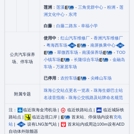
莲洲
：
莲溪
-
三角党群中心
-
粉洲
-
莲
洲文化中心
-
东湾
白藤
：
白藤二路东
-
幸福小学
使用中
：
红山汽车维修厂
-
香洲汽车维修厂
-
粤海西车场
-
南屏换乘中心
-
翠微西车场
-
南溪保养场
-
TOD
公共汽车保养
小镇车场
-
长隆综合车场
-
金融岛
场、停车场
车场
-
万家居车场
已停用
：
农控车场
-
尖峰山车场
珠海公交站点更名一览表
-
珠海生僻巴士站
附属专题
名读音指南
-
珠海公交线路及站牌命名规范
注：
临近珠海金湾机场 |
临近铁路站点 |
临近城际铁
路站点 |
临近边境口岸 |
首末站、停保场内设有
充电
站
|
设有LNG加气站 |
首末站内或周边100m设有AED
自动体外除颤器