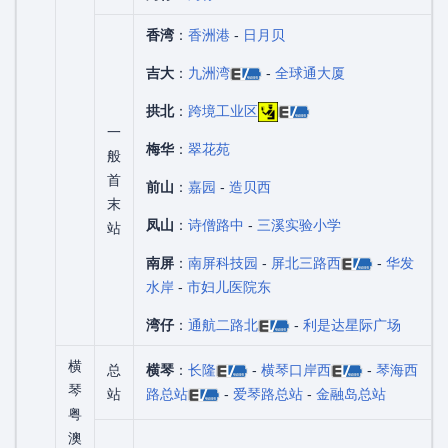
香湾
：
香洲港
-
日月贝
吉大
：
九洲湾
-
全球通大厦
拱北
：
跨境工业区
一
梅华
：
翠花苑
般
首
前山
：
嘉园
-
造贝西
末
凤山
：
诗僧路中
-
三溪实验小学
站
南屏
：
南屏科技园
-
屏北三路西
-
华发
水岸
-
市妇儿医院东
湾仔
：
通航二路北
-
利是达星际广场
横
总
横琴
：
长隆
-
横琴口岸西
-
琴海西
琴
站
路总站
-
爱琴路总站
-
金融岛总站
粤
澳