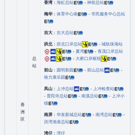
香湾
：
海虹总站
-
神前总站
梅华
：
体育中心南
-
市民服务中心总站
吉大
：
吉大总站
拱北
：
拱北口岸总站
-
城轨珠海站
-
夏湾
-
青茂口岸总站
总
-
大桥口岸枢纽
站
前山
：
圆明新园
-
前山总站
-
格力康乐园
凤山
：
上冲总站
-
上冲检查站
-
普陀寺总站
-
南溪总站
-
上冲小
镇
香
洲
南屏
：
华发新城总站
-
南湾总站
-
区
洪湾渔港总站
湾仔
：
湾仔