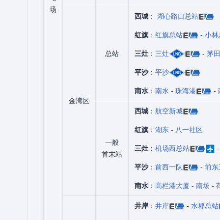
场
西城
：
湖心路口总站
红旗
：
红旗总站
-
小林
总站
三灶
：
三灶
-
茅
平沙
：
平沙
南水
：
南水
-
珠海港
-
金湾区
西城
：
航空新城
红旗
：
湖东
-
八一社区
一般
三灶
：
机场西总站
首末站
平沙
：
前西一队
-
前东
南水
：
高栏港大厦
-
南场
-
井岸
：
井岸
-
水郡总站