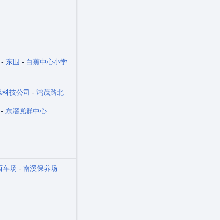
-
东围
-
白蕉中心小学
旭科技公司
-
鸿茂路北
-
东滘党群中心
西车场
-
南溪保养场