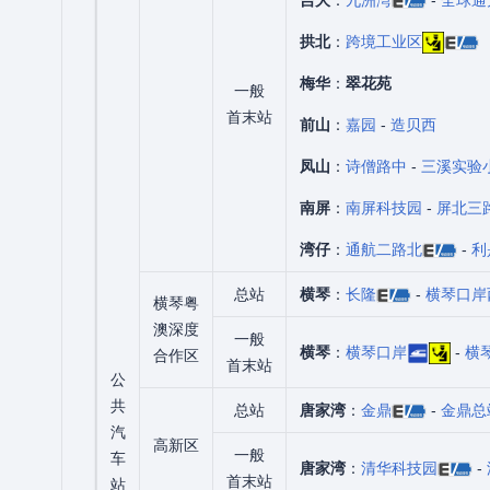
拱北
：
跨境工业区
梅华
：
翠花苑
一般
首末站
前山
：
嘉园
-
造贝西
凤山
：
诗僧路中
-
三溪实验
南屏
：
南屏科技园
-
屏北三
湾仔
：
通航二路北
-
利
总站
横琴
：
长隆
-
横琴口岸
横琴粤
澳深度
一般
横琴
：
横琴口岸
-
横
合作区
首末站
公
共
总站
唐家湾
：
金鼎
-
金鼎总
汽
高新区
一般
车
唐家湾
：
清华科技园
-
首末站
站