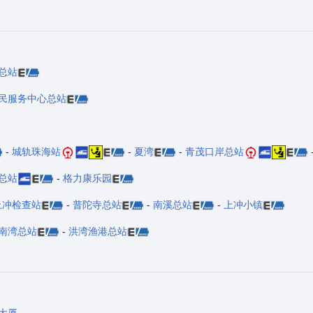
总站
民服务中心总站
-
城轨珠海站
-
夏湾
-
青茂口岸总站
总站
-
格力康乐园
上冲检查站
-
普陀寺总站
-
南溪总站
-
上冲小镇
南湾总站
-
洪湾渔港总站
大厦