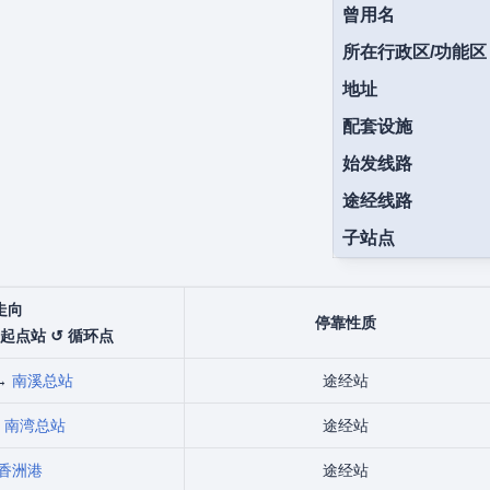
曾用名
所在行政区/功能区
地址
配套设施
始发线路
途经线路
子站点
走向
停靠性质
 起点站 ↺ 循环点
↔
南溪总站
途经站
↔
南湾总站
途经站
香洲港
途经站