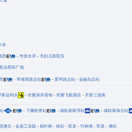
小学
路西
-
华发水岸
-
市妇儿医院东
是达星际广场
西
-
琴海西路总站
-
爱琴路总站
-
金融岛总站
琴客运码头
-
长隆深井基地
-
长隆飞船酒店
-
开新三道南
站
-
下栅检查站
-
城轨唐家湾站
-
城轨珠海北站
淇澳北
-
金鼎工业园
-
柏叶林
-
锦石
-
双龙
-
竹林埔
-
军港
-
佛径