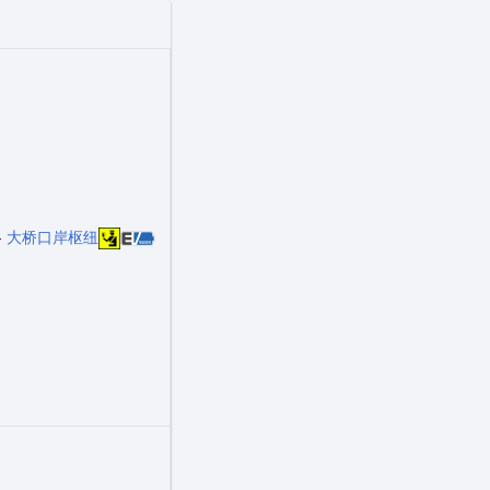
-
大桥口岸枢纽