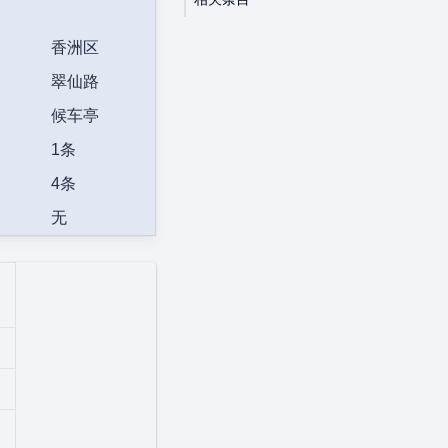
香洲区
翠仙路
候车亭
1条
4条
无