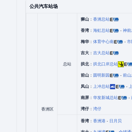
公共汽车站场
狮山
：
香洲总站
香湾
：
海虹总站
-
神前
梅华
：
体育中心南
-
市
吉大
：
吉大总站
总站
拱北
：
拱北口岸总站
前山
：
圆明新园
-
前山
凤山
：
上冲总站
-
南屏
：
华发新城总站
-
湾仔
：
湾仔
香洲区
香湾
：
香洲港
-
日月贝
吉大
：
九洲湾
-
全球通