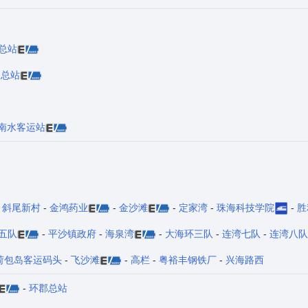
总站
田总站
南水客运站
-
斜尾新村
-
金鸿药业
-
金沙滩
-
定家湾
-
珠海科技学院
-
胜
五队
-
平沙镇政府
-
海泉湾
-
大海环三队
-
连湾七队
-
连湾八队
荷包岛客运码头
-
飞沙滩
-
高栏
-
粤裕丰钢铁厂
-
兴海路西
-
环郡总站