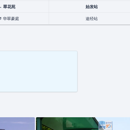
↔
翠花苑
始发站
↺ 华翠豪庭
途经站