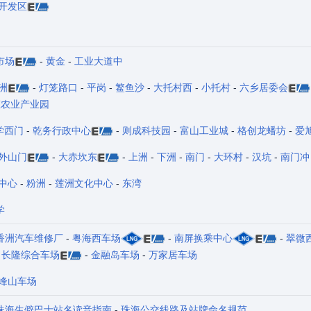
开发区
市场
-
黄金
-
工业大道中
洲
-
灯笼路口
-
平岗
-
鳘鱼沙
-
大托村西
-
小托村
-
六乡居委会
态农业产业园
学西门
-
乾务行政中心
-
则成科技园
-
富山工业城
-
格创龙蟠坊
-
爱
外山门
-
大赤坎东
-
上洲
-
下洲
-
南门
-
大环村
-
汉坑
-
南门冲
中心
-
粉洲
-
莲洲文化中心
-
东湾
学
香洲汽车维修厂
-
粤海西车场
-
南屏换乘中心
-
翠微
-
长隆综合车场
-
金融岛车场
-
万家居车场
峰山车场
珠海生僻巴士站名读音指南
-
珠海公交线路及站牌命名规范