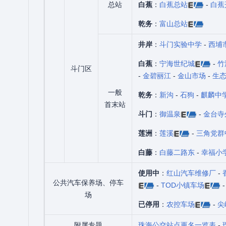
总站
白蕉
：
白蕉总站
-
白蕉
乾务
：
富山总站
井岸
：
斗门实验中学
-
西埔
白蕉
：
宁海世纪城
-
竹
斗门区
-
金碧丽江
-
金山市场
-
生
一般
乾务
：
新沟
-
石狗
-
麒麟中
首末站
斗门
：
御温泉
-
金台寺
莲洲
：
莲溪
-
三角党群
白藤
：
白藤二路东
-
幸福小
使用中
：
红山汽车维修厂
-
公共汽车保养场、停车
-
TOD小镇车场
场
已停用
：
农控车场
-
尖
附属专题
珠海公交站点更名一览表
-