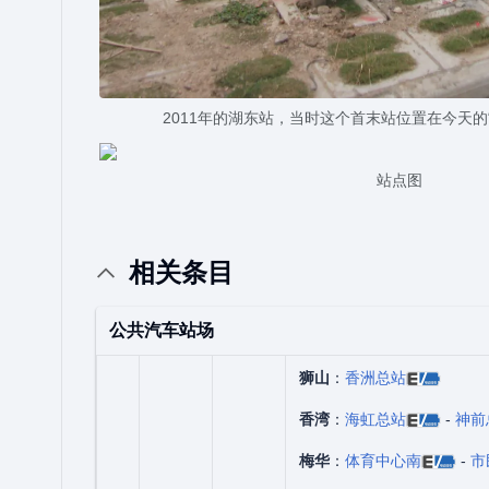
2011年的湖东站，当时这个首末站位置在今天的
站点图
相关条目
公共汽车站场
狮山
：
香洲总站
香湾
：
海虹总站
-
神前
梅华
：
体育中心南
-
市