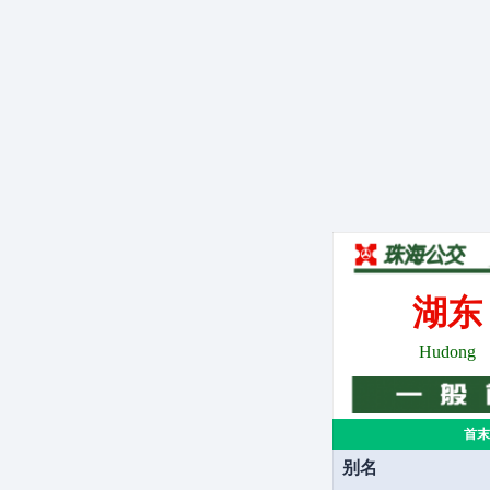
。
湖东
Hudong
首末
别名