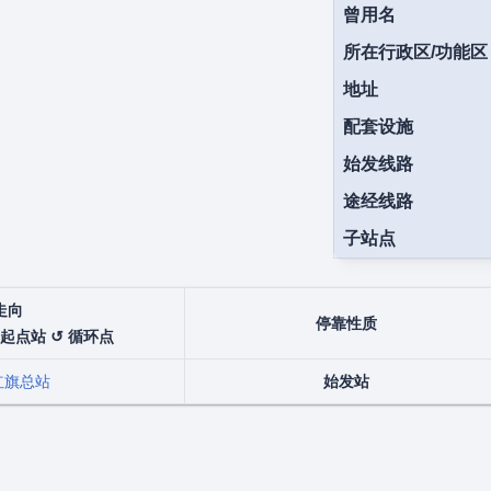
曾用名
所在行政区/功能区
地址
配套设施
始发线路
途经线路
子站点
走向
停靠性质
 起点站 ↺ 循环点
红旗总站
始发站