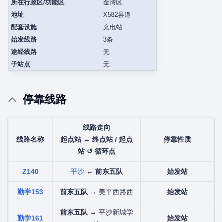
所在行政区/功能区
金湾区
地址
X582县道
配套设施
充电站
始发线路
3条
途经线路
无
子站点
无
停靠线路
线路走向
线路名称
起点站 ↔ 终点站 / 起点
停靠性质
站 ↺ 循环点
Z140
平沙
↔
前东五队
始发站
勤学153
前东五队
↔ 美平西路西
始发站
前东五队
↔ 平沙新城学
勤学161
始发站