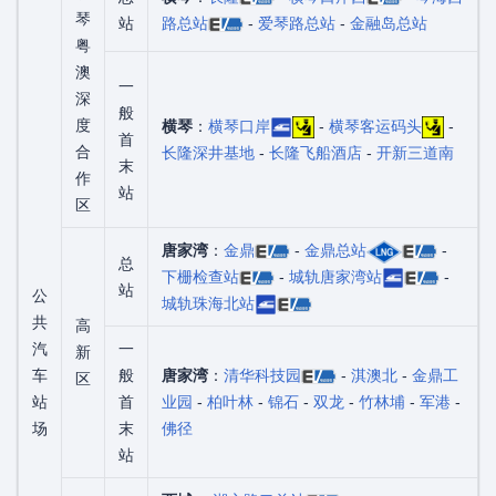
琴
站
路总站
-
爱琴路总站
-
金融岛总站
粤
澳
一
深
般
度
横琴
：
横琴口岸
-
横琴客运码头
-
首
合
长隆深井基地
-
长隆飞船酒店
-
开新三道南
末
作
站
区
唐家湾
：
金鼎
-
金鼎总站
-
总
下栅检查站
-
城轨唐家湾站
-
站
公
城轨珠海北站
共
高
汽
一
新
车
般
唐家湾
：
清华科技园
-
淇澳北
-
金鼎工
区
站
首
业园
-
柏叶林
-
锦石
-
双龙
-
竹林埔
-
军港
-
场
末
佛径
站