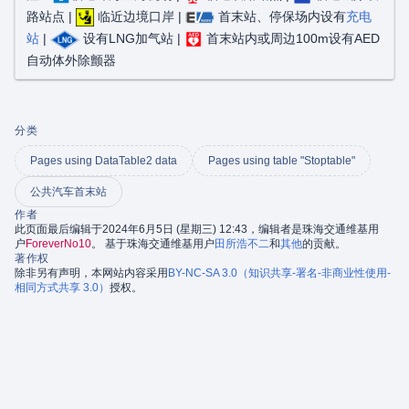
路站点 |
临近边境口岸 |
首末站、停保场内设有
充电
站
|
设有LNG加气站 |
首末站内或周边100m设有AED
自动体外除颤器
分类
Pages using DataTable2 data
Pages using table "Stoptable"
公共汽车首末站
作者
此页面最后编辑于2024年6月5日 (星期三) 12:43，编辑者是珠海交通维基用
户
ForeverNo10
。 基于珠海交通维基用户
田所浩不二
和
其他
的贡献。
著作权
除非另有声明，本网站内容采用
BY-NC-SA 3.0（知识共享-署名-非商业性使用-
相同方式共享 3.0）
授权。