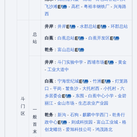
飞沙滩
-
高栏
-
粤裕丰钢铁厂
-
兴海路
西
井岸
：
井岸
-
水郡总站
-
环郡总站
总
白蕉
：
白蕉总站
-
白蕉开发区
站
乾务
：
富山总站
井岸
：
斗门实验中学
-
西埔市场
-
黄金
-
工业大道中
白蕉
：
宁海世纪城
-
竹洲
-
灯笼路
口
-
平岗
-
鳘鱼沙
-
大托村西
-
小托村
-
六
乡居委会
-
东围
-
白蕉中心小学
-
金碧
斗
丽江
-
金山市场
-
生态农业产业园
门
一
区
乾务
：
新沟
-
石狗
-
麒麟中学西门
-
乾务行
般
政中心
-
则成科技园
-
富山工业城
-
格
首
创龙蟠坊
-
爱旭科技公司
-
鸿茂路北
末