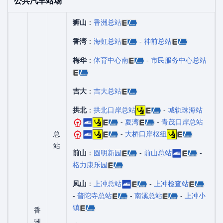
公共汽车站场
狮山
：
香洲总站
香湾
：
海虹总站
-
神前总站
梅华
：
体育中心南
-
市民服务中心总站
吉大
：
吉大总站
拱北
：
拱北口岸总站
-
城轨珠海站
-
夏湾
-
青茂口岸总站
总
-
大桥口岸枢纽
站
前山
：
圆明新园
-
前山总站
-
格力康乐园
凤山
：
上冲总站
-
上冲检查站
-
普陀寺总站
-
南溪总站
-
上冲小
镇
香
洲