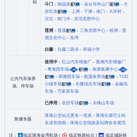
站
斗门
：
御温泉
-
金台寺外山门
-
大
赤坎东
-
上洲
-
下洲
-
南门
-
大环村
-
汉坑
-
南门冲
-
东滘党群中心
莲洲
：
莲溪
-
三角党群中心
-
粉洲
-
莲
洲文化中心
-
东湾
白藤
：
白藤二路东
-
幸福小学
使用中
：
红山汽车维修厂
-
香洲汽车维修厂
-
粤海西车场
-
南屏换乘中心
-
翠微西车场
-
南溪保养场
-
TOD
公共汽车保养
小镇车场
-
长隆综合车场
-
金融岛
场、停车场
车场
-
万家居车场
已停用
：
农控车场
-
尖峰山车场
珠海公交站点更名一览表
-
珠海生僻巴士站
附属专题
名读音指南
-
珠海公交线路及站牌命名规范
注：
临近珠海金湾机场 |
临近铁路站点 |
临近城际铁