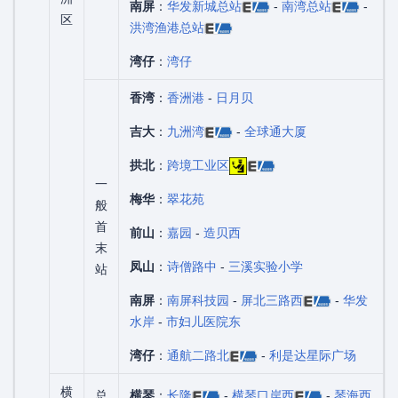
南屏
：
华发新城总站
-
南湾总站
-
区
洪湾渔港总站
湾仔
：
湾仔
香湾
：
香洲港
-
日月贝
吉大
：
九洲湾
-
全球通大厦
拱北
：
跨境工业区
一
梅华
：
翠花苑
般
首
前山
：
嘉园
-
造贝西
末
凤山
：
诗僧路中
-
三溪实验小学
站
南屏
：
南屏科技园
-
屏北三路西
-
华发
水岸
-
市妇儿医院东
湾仔
：
通航二路北
-
利是达星际广场
横
总
横琴
：
长隆
-
横琴口岸西
-
琴海西