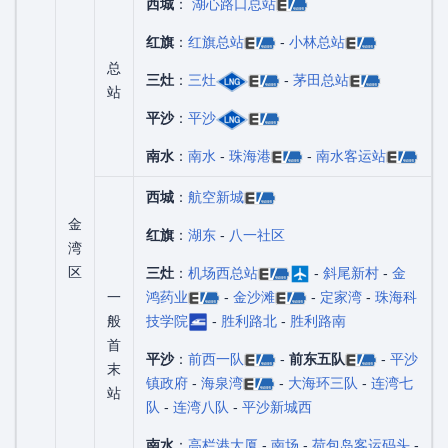
西城
：
湖心路口总站
红旗
：
红旗总站
-
小林总站
总
三灶
：
三灶
-
茅田总站
站
平沙
：
平沙
南水
：
南水
-
珠海港
-
南水客运站
西城
：
航空新城
金
红旗
：
湖东
-
八一社区
湾
区
三灶
：
机场西总站
-
斜尾新村
-
金
一
鸿药业
-
金沙滩
-
定家湾
-
珠海科
般
技学院
-
胜利路北
-
胜利路南
首
平沙
：
前西一队
-
前东五队
-
平沙
末
镇政府
-
海泉湾
-
大海环三队
-
连湾七
站
队
-
连湾八队
-
平沙新城西
南水
：
高栏港大厦
-
南场
-
荷包岛客运码头
-