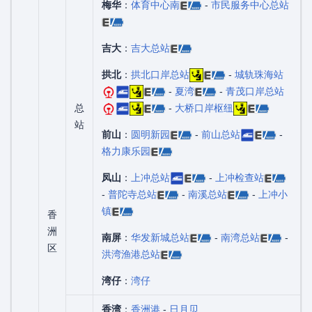
梅华
：
体育中心南
-
市民服务中心总站
吉大
：
吉大总站
拱北
：
拱北口岸总站
-
城轨珠海站
-
夏湾
-
青茂口岸总站
总
-
大桥口岸枢纽
站
前山
：
圆明新园
-
前山总站
-
格力康乐园
凤山
：
上冲总站
-
上冲检查站
-
普陀寺总站
-
南溪总站
-
上冲小
镇
香
洲
南屏
：
华发新城总站
-
南湾总站
-
区
洪湾渔港总站
湾仔
：
湾仔
香湾
：
香洲港
-
日月贝