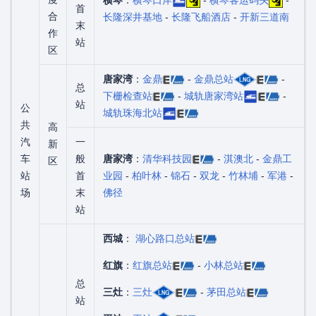
首
合
长隆深井基地
-
长隆飞船酒店
-
开新三道南
末
作
站
区
唐家湾
：
金鼎
-
金鼎总站
-
总
下栅检查站
-
城轨唐家湾站
-
站
公
城轨珠海北站
共
高
汽
一
新
车
般
唐家湾
：
清华科技园
-
淇澳北
-
金鼎工
区
站
首
业园
-
柏叶林
-
锦石
-
双龙
-
竹林埔
-
军港
-
场
末
佛径
站
西城
：
湖心路口总站
红旗
：
红旗总站
-
小林总站
总
三灶
：
三灶
-
茅田总站
站