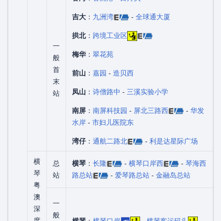
吉大
：
九洲湾
-
全球通大厦
拱北
：
跨境工业区
一
梅华
：
翠花苑
般
首
前山
：
嘉园
-
造贝西
末
凤山
：
诗僧路中
-
三溪实验小学
站
南屏
：
南屏科技园
-
屏北三路西
-
华发
水岸
-
市妇儿医院东
湾仔
：
通航二路北
-
利是达星际广场
横
总
横琴
：
长隆
-
横琴口岸西
-
琴海西
琴
站
路总站
-
爱琴路总站
-
金融岛总站
粤
澳
一
深
般
度
横琴
：
横琴口岸
-
横琴客运码头
-