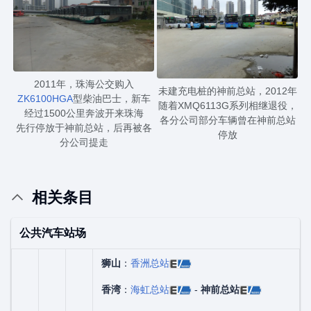
2011年，珠海公交购入
未建充电桩的神前总站，2012年
ZK6100HGA
型柴油巴士，新车
随着XMQ6113G系列相继退役，
经过1500公里奔波开来珠海
各分公司部分车辆曾在神前总站
先行停放于神前总站，后再被各
停放
分公司提走
相关条目
公共汽车站场
狮山
：
香洲总站
香湾
：
海虹总站
-
神前总站