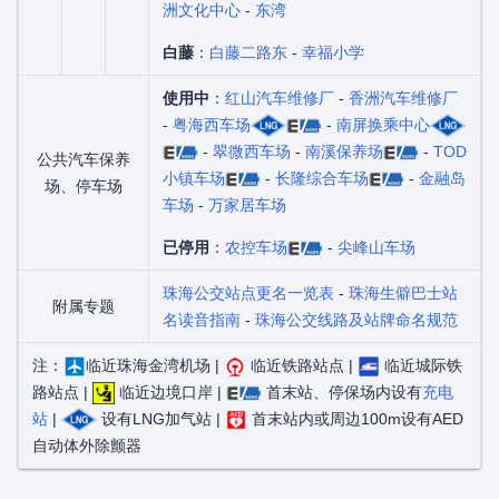
洲文化中心
-
东湾
白藤
：
白藤二路东
-
幸福小学
使用中
：
红山汽车维修厂
-
香洲汽车维修厂
-
粤海西车场
-
南屏换乘中心
-
翠微西车场
-
南溪保养场
-
TOD
公共汽车保养
小镇车场
-
长隆综合车场
-
金融岛
场、停车场
车场
-
万家居车场
已停用
：
农控车场
-
尖峰山车场
珠海公交站点更名一览表
-
珠海生僻巴士站
附属专题
名读音指南
-
珠海公交线路及站牌命名规范
注：
临近珠海金湾机场 |
临近铁路站点 |
临近城际铁
路站点 |
临近边境口岸 |
首末站、停保场内设有
充电
站
|
设有LNG加气站 |
首末站内或周边100m设有AED
自动体外除颤器