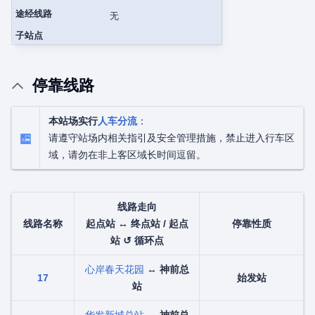
途经线路
无
子站点
停靠线路
本站场实行
人车分流
：
请遵守站场内相关指引及安全管理措施，禁止进入行车区
域，请勿在非上客区域长时间逗留。
线路走向
线路名称
起点站 ↔ 终点站 / 起点
停靠性质
站 ↺ 循环点
心岸春天花园
↔
神前总
17
始发站
站