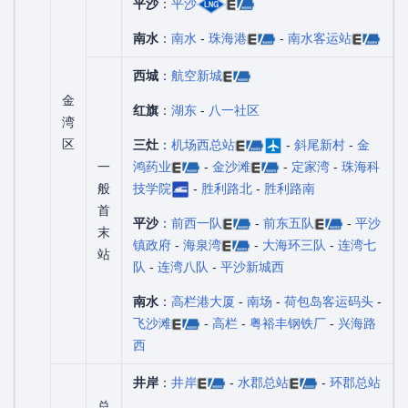
平沙
：
平沙
南水
：
南水
-
珠海港
-
南水客运站
西城
：
航空新城
金
红旗
：
湖东
-
八一社区
湾
区
三灶
：
机场西总站
-
斜尾新村
-
金
一
鸿药业
-
金沙滩
-
定家湾
-
珠海科
般
技学院
-
胜利路北
-
胜利路南
首
平沙
：
前西一队
-
前东五队
-
平沙
末
镇政府
-
海泉湾
-
大海环三队
-
连湾七
站
队
-
连湾八队
-
平沙新城西
南水
：
高栏港大厦
-
南场
-
荷包岛客运码头
-
飞沙滩
-
高栏
-
粤裕丰钢铁厂
-
兴海路
西
井岸
：
井岸
-
水郡总站
-
环郡总站
总