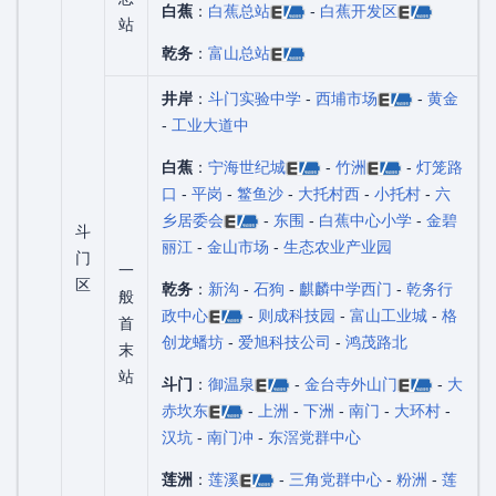
白蕉
：
白蕉总站
-
白蕉开发区
站
乾务
：
富山总站
井岸
：
斗门实验中学
-
西埔市场
-
黄金
-
工业大道中
白蕉
：
宁海世纪城
-
竹洲
-
灯笼路
口
-
平岗
-
鳘鱼沙
-
大托村西
-
小托村
-
六
乡居委会
-
东围
-
白蕉中心小学
-
金碧
斗
丽江
-
金山市场
-
生态农业产业园
门
一
区
乾务
：
新沟
-
石狗
-
麒麟中学西门
-
乾务行
般
政中心
-
则成科技园
-
富山工业城
-
格
首
创龙蟠坊
-
爱旭科技公司
-
鸿茂路北
末
站
斗门
：
御温泉
-
金台寺外山门
-
大
赤坎东
-
上洲
-
下洲
-
南门
-
大环村
-
汉坑
-
南门冲
-
东滘党群中心
莲洲
：
莲溪
-
三角党群中心
-
粉洲
-
莲