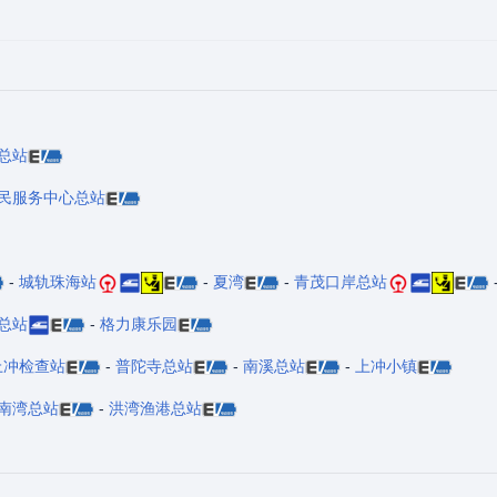
总站
民服务中心总站
-
城轨珠海站
-
夏湾
-
青茂口岸总站
总站
-
格力康乐园
上冲检查站
-
普陀寺总站
-
南溪总站
-
上冲小镇
南湾总站
-
洪湾渔港总站