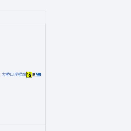
-
大桥口岸枢纽