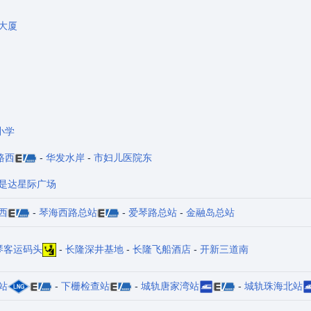
大厦
小学
路西
-
华发水岸
-
市妇儿医院东
是达星际广场
西
-
琴海西路总站
-
爱琴路总站
-
金融岛总站
琴客运码头
-
长隆深井基地
-
长隆飞船酒店
-
开新三道南
站
-
下栅检查站
-
城轨唐家湾站
-
城轨珠海北站