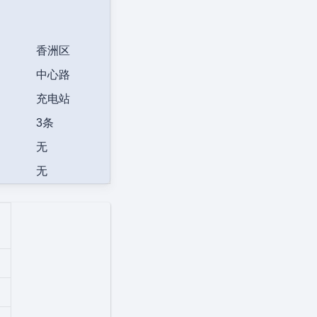
香洲区
中心路
充电站
3条
无
无