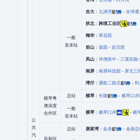
吉大
：
九洲湾
-
全球通
拱北
：
跨境工业区
梅华
：
翠花苑
一般
首末站
前山
：
嘉园
-
造贝西
凤山
：
诗僧路中
-
三溪实验
南屏
：
南屏科技园
-
屏北三
湾仔
：
通航二路北
-
利
总站
横琴
：
长隆
-
横琴口岸
横琴粤
澳深度
一般
横琴
：
横琴口岸
-
横
合作区
首末站
公
共
总站
唐家湾
：
金鼎
-
金鼎总
汽
高新区