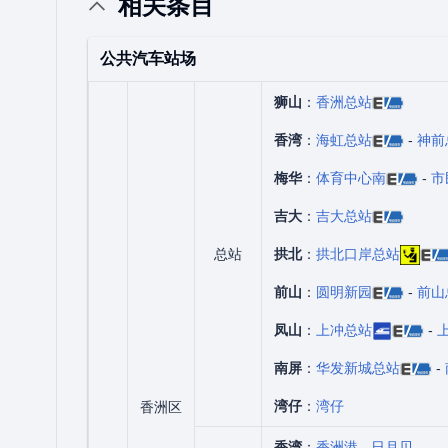
相关条目
公共汽车站场
狮山
：
香洲总站
香湾
：
海虹总站
-
神前
梅华
：
体育中心南
-
市
吉大
：
吉大总站
总站
拱北
：
拱北口岸总站
前山
：
圆明新园
-
前山
凤山
：
上冲总站
-
南屏
：
华发新城总站
-
湾仔
：
湾仔
香洲区
香湾
：
香洲港
-
日月贝