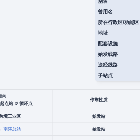
别名
曾用名
所在行政区/功能区
地址
配套设施
始发线路
途经线路
子站点
走向
停靠性质
 起点站 ↺ 循环点
跨境工业区
始发站
↔
南溪总站
始发站