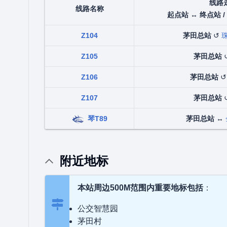
线路
线路名称
起点站 ↔ 终点站 /
Z104
茅田总站
↺
Z105
茅田总站
Z106
茅田总站
Z107
茅田总站
琴T89
茅田总站
↔
附近地标
本站周边500M范围内重要地标包括
：
公交智慧园
茅田村