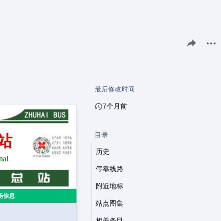
分享此页面
更多
最后修改时间
7个月前
目录
站
历史
nal
停靠线路
附近地标
场信息
站点图集
相关条目