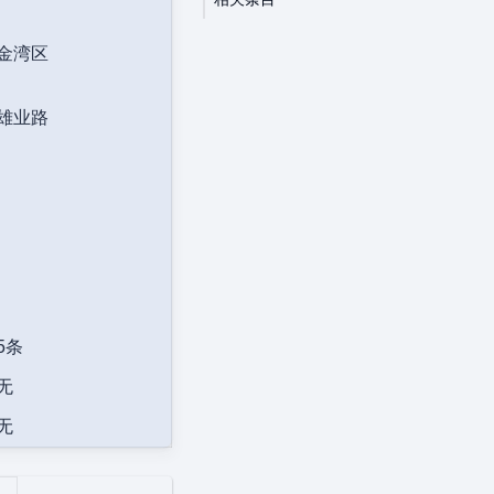
金湾区
雄业路
5条
无
无