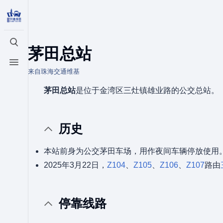
打开/关闭搜索
茅田总站
打开/关闭菜单
来自珠海交通维基
茅田总站
是位于金湾区三灶镇雄业路的公交总站。
历史
本站前身为公交茅田车场，用作夜间车辆停放使用
2025年3月22日，
Z104
、
Z105
、
Z106
、
Z107
路由
停靠线路