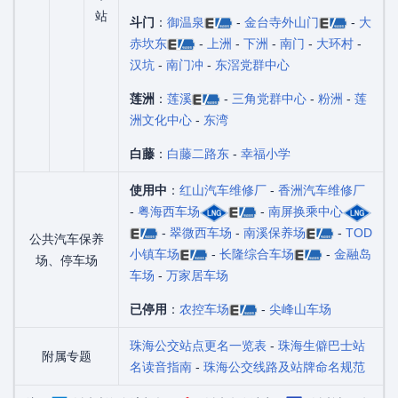
站
斗门
：
御温泉
-
金台寺外山门
-
大
赤坎东
-
上洲
-
下洲
-
南门
-
大环村
-
汉坑
-
南门冲
-
东滘党群中心
莲洲
：
莲溪
-
三角党群中心
-
粉洲
-
莲
洲文化中心
-
东湾
白藤
：
白藤二路东
-
幸福小学
使用中
：
红山汽车维修厂
-
香洲汽车维修厂
-
粤海西车场
-
南屏换乘中心
-
翠微西车场
-
南溪保养场
-
TOD
公共汽车保养
小镇车场
-
长隆综合车场
-
金融岛
场、停车场
车场
-
万家居车场
已停用
：
农控车场
-
尖峰山车场
珠海公交站点更名一览表
-
珠海生僻巴士站
附属专题
名读音指南
-
珠海公交线路及站牌命名规范