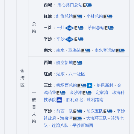
西城
：
湖心路口总站
红旗
：
红旗总站
-
小林总站
总
三灶
：
三灶
-
茅田总站
站
平沙
：
平沙
南水
：
南水
-
珠海港
-
南水客运站
西城
：
航空新城
金
红旗
：
湖东
-
八一社区
湾
区
三灶
：
机场西总站
-
斜尾新村
-
金
一
鸿药业
-
金沙滩
-
定家湾
-
珠海科
般
技学院
-
胜利路北
-
胜利路南
首
平沙
：
前西一队
-
前东五队
-
平沙
末
镇政府
-
海泉湾
-
大海环三队
-
连湾七
站
队
-
连湾八队
-
平沙新城西