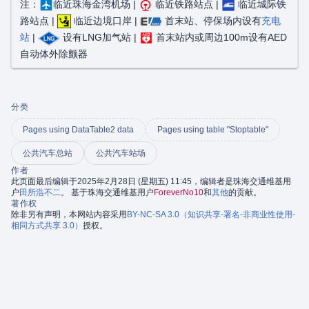
注：
临近珠海金湾机场 |
临近铁路站点 |
临近城际铁
路站点 |
临近边境口岸 |
首末站、停保场内设有
充电
站
|
设有LNG加气站 |
首末站内或周边100m设有AED
自动体外除颤器
分类
Pages using DataTable2 data
Pages using table "Stoptable"
公共汽车总站
公共汽车站场
作者
此页面最后编辑于2025年2月28日 (星期五) 11:45，编辑者是珠海交通维基用
户
田所浩不二
。 基于珠海交通维基用户
ForeverNo10
和
其他
的贡献。
著作权
除非另有声明，本网站内容采用
BY-NC-SA 3.0（知识共享-署名-非商业性使用-
相同方式共享 3.0）
授权。