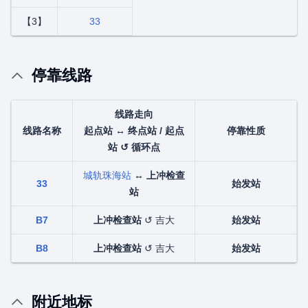
【3】
33
停靠线路
线路走向
线路名称
起点站 ↔ 终点站 / 起点
停靠性质
站 ↺ 循环点
城轨珠海站
↔
上冲检查
33
始发站
站
B7
上冲检查站
↺ 吉大
始发站
B8
上冲检查站
↺ 吉大
始发站
附近地标