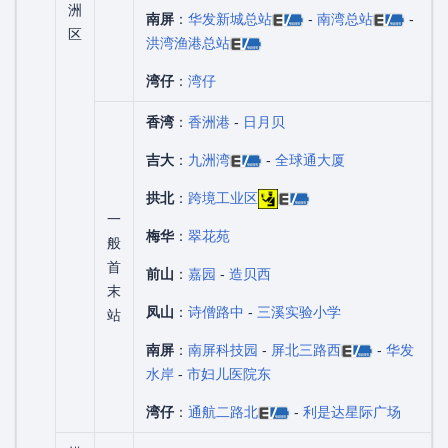
洲
南屏
：
华发新城总站
-
南湾总站
-
区
洪湾渔港总站
湾仔
：
湾仔
香湾
：
香洲港
-
日月贝
吉大
：
九洲湾
-
全球通大厦
拱北
：
跨境工业区
一
梅华
：
翠花苑
般
首
前山
：
嘉园
-
造贝西
末
凤山
：
诗僧路中
-
三溪实验小学
站
南屏
：
南屏科技园
-
屏北三路西
-
华发
水岸
-
市妇儿医院东
湾仔
：
通航二路北
-
利是达星际广场