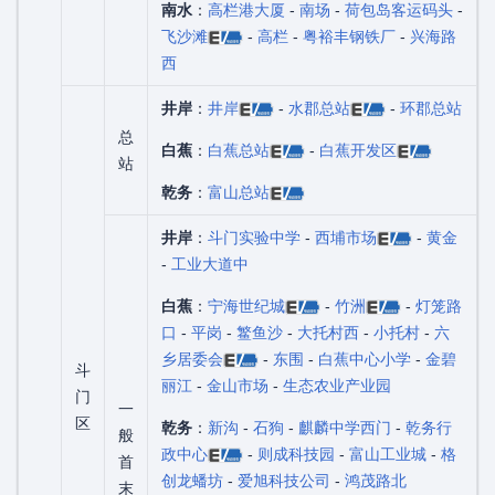
南水
：
高栏港大厦
-
南场
-
荷包岛客运码头
-
飞沙滩
-
高栏
-
粤裕丰钢铁厂
-
兴海路
西
井岸
：
井岸
-
水郡总站
-
环郡总站
总
白蕉
：
白蕉总站
-
白蕉开发区
站
乾务
：
富山总站
井岸
：
斗门实验中学
-
西埔市场
-
黄金
-
工业大道中
白蕉
：
宁海世纪城
-
竹洲
-
灯笼路
口
-
平岗
-
鳘鱼沙
-
大托村西
-
小托村
-
六
乡居委会
-
东围
-
白蕉中心小学
-
金碧
斗
丽江
-
金山市场
-
生态农业产业园
门
一
区
乾务
：
新沟
-
石狗
-
麒麟中学西门
-
乾务行
般
政中心
-
则成科技园
-
富山工业城
-
格
首
创龙蟠坊
-
爱旭科技公司
-
鸿茂路北
末