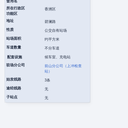
曾用名
所在行政区
香洲区
功能区
地址
碧澜路
性质
公交自有站场
站场面积
约平方米
车道数量
不分车道
配套设施
候车室、充电站
驻场分公司
前山分公司（上冲检查
站）
始发线路
3条
途经线路
无
子站点
无