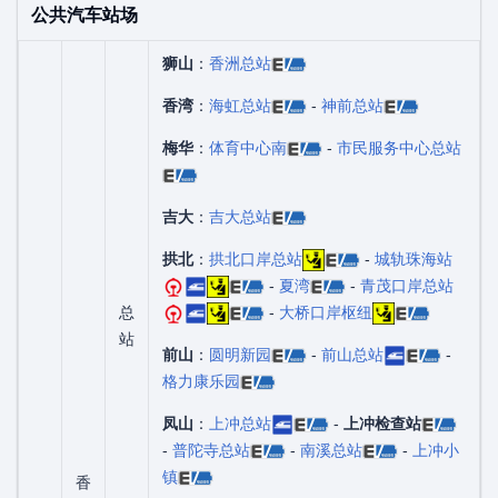
公共汽车站场
狮山
：
香洲总站
香湾
：
海虹总站
-
神前总站
梅华
：
体育中心南
-
市民服务中心总站
吉大
：
吉大总站
拱北
：
拱北口岸总站
-
城轨珠海站
-
夏湾
-
青茂口岸总站
总
-
大桥口岸枢纽
站
前山
：
圆明新园
-
前山总站
-
格力康乐园
凤山
：
上冲总站
-
上冲检查站
-
普陀寺总站
-
南溪总站
-
上冲小
镇
香