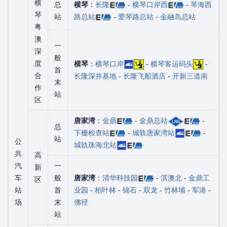
横
总
横琴
：
长隆
-
横琴口岸西
-
琴海西
琴
站
路总站
-
爱琴路总站
-
金融岛总站
粤
澳
一
深
般
度
横琴
：
横琴口岸
-
横琴客运码头
-
首
合
长隆深井基地
-
长隆飞船酒店
-
开新三道南
末
作
站
区
唐家湾
：
金鼎
-
金鼎总站
-
总
下栅检查站
-
城轨唐家湾站
-
站
公
城轨珠海北站
共
高
汽
一
新
车
般
唐家湾
：
清华科技园
-
淇澳北
-
金鼎工
区
站
首
业园
-
柏叶林
-
锦石
-
双龙
-
竹林埔
-
军港
-
场
末
佛径
站