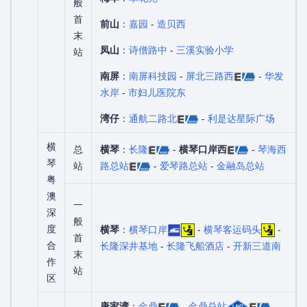
般
首
前山
：
嘉园
-
造贝西
末
凤山
：
诗僧路中
-
三溪实验小学
站
南屏
：
南屏科技园
-
屏北三路西
-
华发
水岸
-
市妇儿医院东
湾仔
：
通航二路北
-
利是达星际广场
横
总
横琴
：
长隆
-
横琴口岸西
-
琴海西
琴
站
路总站
-
爱琴路总站
-
金融岛总站
粤
澳
一
深
般
度
横琴
：
横琴口岸
-
横琴客运码头
-
首
合
长隆深井基地
-
长隆飞船酒店
-
开新三道南
末
作
站
区
唐家湾
：
金鼎
-
金鼎总站
-