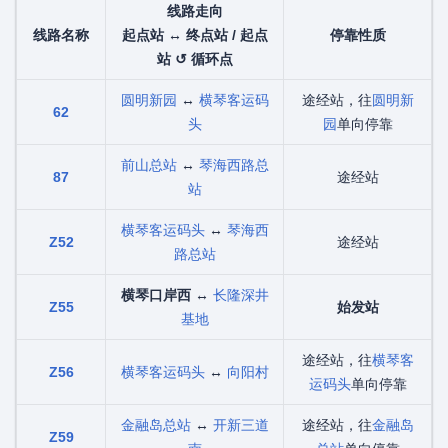
线路走向
线路名称
起点站 ↔ 终点站 / 起点
停靠性质
站 ↺ 循环点
圆明新园
↔
横琴客运码
途经站，往
圆明新
62
头
园
单向停靠
前山总站
↔
琴海西路总
87
途经站
站
横琴客运码头
↔
琴海西
Z52
途经站
路总站
横琴口岸西
↔
长隆深井
Z55
始发站
基地
途经站，往
横琴客
Z56
横琴客运码头
↔
向阳村
运码头
单向停靠
金融岛总站
↔
开新三道
途经站，往
金融岛
Z59