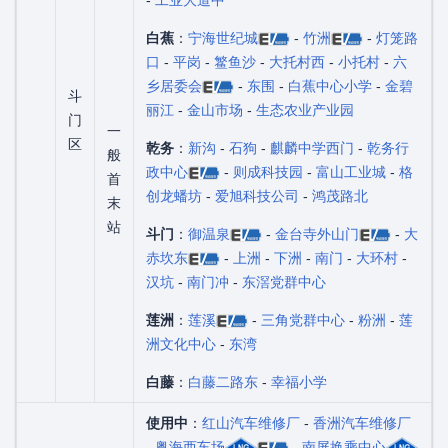
白蕉
：
宁海世纪城
-
竹洲
-
灯笼路
口
-
平岗
-
鳘鱼沙
-
大托村西
-
小托村
-
六
乡居委会
-
东围
-
白蕉中心小学
-
金碧
斗
丽江
-
金山市场
-
生态农业产业园
门
一
区
乾务
：
新沟
-
石狗
-
麒麟中学西门
-
乾务行
般
政中心
-
则成科技园
-
富山工业城
-
格
首
创龙蟠坊
-
爱旭科技公司
-
鸿茂路北
末
站
斗门
：
御温泉
-
金台寺外山门
-
大
赤坎东
-
上洲
-
下洲
-
南门
-
大环村
-
汉坑
-
南门冲
-
东滘党群中心
莲洲
：
莲溪
-
三角党群中心
-
粉洲
-
莲
洲文化中心
-
东湾
白藤
：
白藤二路东
-
幸福小学
使用中
：
红山汽车维修厂
-
香洲汽车维修厂
-
粤海西车场
-
南屏换乘中心