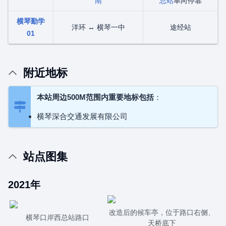
南
总站
单向停靠
横琴勤学
洋环 ↔ 横琴一中
途经站
01
附近地标
本站周边500M范围内重要地标包括
：
横琴深合交通发展有限公司
站点图集
2021年
改造后的候车亭，位于路口右侧、
横琴口岸西总站路口
天桥底下