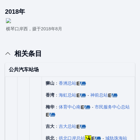
2018年
横琴口岸西，摄于2018年8月
相关条目
公共汽车站场
狮山
：
香洲总站
香湾
：
海虹总站
-
神前总站
梅华
：
体育中心南
-
市民服务中心总站
吉大
：
吉大总站
拱北
：
拱北口岸总站
-
城轨珠海站