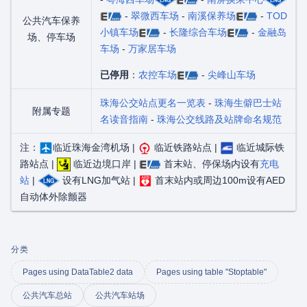
-
翠微西车场
-
南溪保养场
-
TOD
公共汽车保养
小镇车场
-
长隆综合车场
-
金融岛
场、停车场
车场
-
万家居车场
已停用
：
农控车场
-
尖峰山车场
珠海公交站点更名一览表
-
珠海生僻巴士站
附属专题
名读音指南
-
珠海公交线路及站牌命名规范
注：
临近珠海金湾机场 |
临近铁路站点 |
临近城际铁
路站点 |
临近边境口岸 |
首末站、停保场内设有
充电
站
|
设有LNG加气站 |
首末站内或周边100m设有AED
自动体外除颤器
分类
Pages using DataTable2 data
Pages using table "Stoptable"
公共汽车总站
公共汽车站场