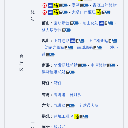
-
夏湾
-
青茂口岸总站
总
-
大桥口岸枢纽
站
前山
：
圆明新园
-
前山总站
-
格力康乐园
凤山
：
上冲总站
-
上冲检查站
-
普陀寺总站
-
南溪总站
-
上冲小
镇
香
洲
南屏
：
华发新城总站
-
南湾总站
-
区
洪湾渔港总站
湾仔
：
湾仔
香湾
：
香洲港
-
日月贝
吉大
：
九洲湾
-
全球通大厦
拱北
：
跨境工业区
一
梅华
：
翠花苑