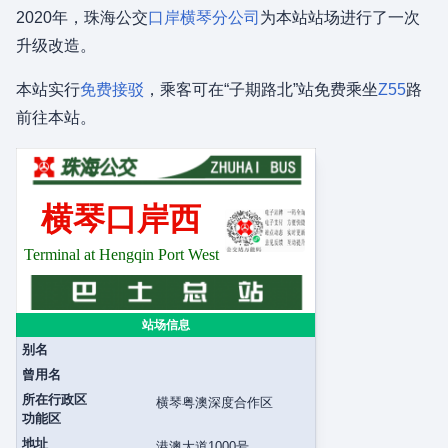
2020年，珠海公交
口岸横琴分公司
为本站站场进行了一次
升级改造。
本站实行
免费接驳
，乘客可在“子期路北”站免费乘坐
Z55
路
前往本站。
横琴口岸西
Terminal at Hengqin Port West
站场信息
别名
曾用名
所在行政区
横琴粤澳深度合作区
功能区
地址
港澳大道1000号