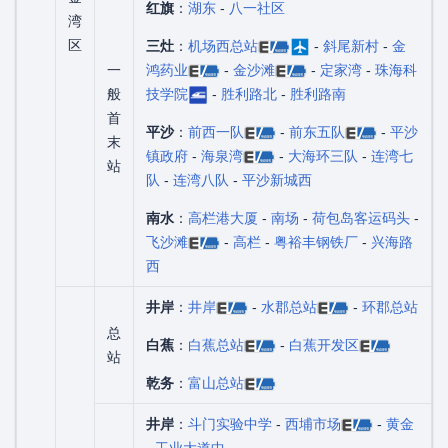
红旗
：
湖东
-
八一社区
湾
区
三灶
：
机场西总站
-
斜尾新村
-
金
一
鸿药业
-
金沙滩
-
定家湾
-
珠海科
般
技学院
-
胜利路北
-
胜利路南
首
平沙
：
前西一队
-
前东五队
-
平沙
末
镇政府
-
海泉湾
-
大海环三队
-
连湾七
站
队
-
连湾八队
-
平沙新城西
南水
：
高栏港大厦
-
南场
-
荷包岛客运码头
-
飞沙滩
-
高栏
-
粤裕丰钢铁厂
-
兴海路
西
井岸
：
井岸
-
水郡总站
-
环郡总站
总
白蕉
：
白蕉总站
-
白蕉开发区
站
乾务
：
富山总站
井岸
：
斗门实验中学
-
西埔市场
-
黄金
-
工业大道中