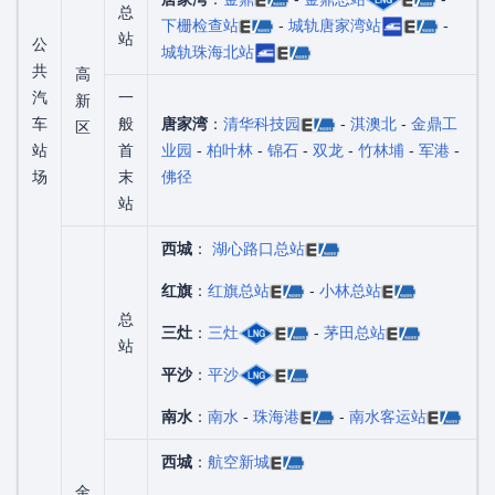
总
下栅检查站
-
城轨唐家湾站
-
站
公
城轨珠海北站
共
高
汽
一
新
车
般
唐家湾
：
清华科技园
-
淇澳北
-
金鼎工
区
站
首
业园
-
柏叶林
-
锦石
-
双龙
-
竹林埔
-
军港
-
场
末
佛径
站
西城
：
湖心路口总站
红旗
：
红旗总站
-
小林总站
总
三灶
：
三灶
-
茅田总站
站
平沙
：
平沙
南水
：
南水
-
珠海港
-
南水客运站
西城
：
航空新城
金