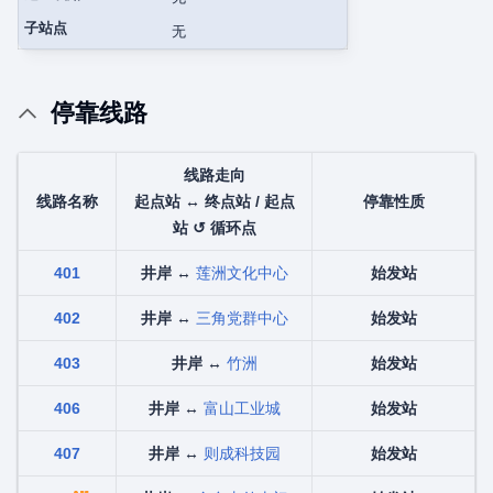
子站点
无
停靠线路
线路走向
线路名称
起点站 ↔ 终点站 / 起点
停靠性质
站 ↺ 循环点
401
井岸
↔
莲洲文化中心
始发站
402
井岸
↔
三角党群中心
始发站
403
井岸
↔
竹洲
始发站
406
井岸
↔
富山工业城
始发站
407
井岸
↔
则成科技园
始发站