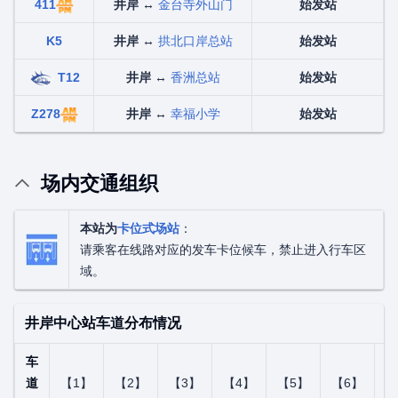
411
井岸
↔
金台寺外山门
始发站
K5
井岸
↔
拱北口岸总站
始发站
T12
井岸
↔
香洲总站
始发站
Z278
井岸
↔
幸福小学
始发站
场内交通组织
本站为
卡位式场站
：
请乘客在线路对应的发车卡位候车，禁止进入行车区
域。
井岸中心站车道分布情况
车
道
【1】
【2】
【3】
【4】
【5】
【6】
【