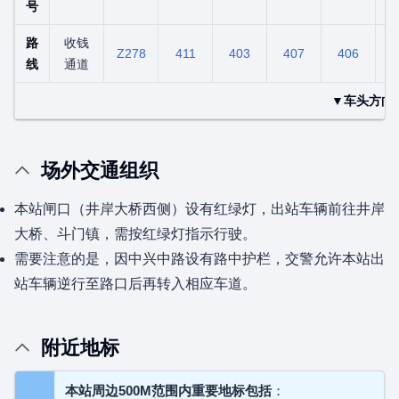
号
路
收钱
Z278
411
403
407
406
4
线
通道
▼车头方向
场外交通组织
本站闸口（井岸大桥西侧）设有红绿灯，出站车辆前往井岸
大桥、斗门镇，需按红绿灯指示行驶。
需要注意的是，因中兴中路设有路中护栏，交警允许本站出
站车辆逆行至路口后再转入相应车道。
附近地标
本站周边500M范围内重要地标包括
：