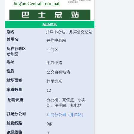
Jing'an Central Terminal
站场信息
别名
井岸中心站、井岸公交总站
曾用名
井岸中心站
所在行政区
斗门区
功能区
地址
中兴中路
性质
公交自有站场
站场面积
约平方米
车道数量
12
配套设施
办公楼、充值点、小卖
部、洗手间、充电站
驻场分公司
斗门分公司（井岸站）
始发线路
9条
途经线路
无