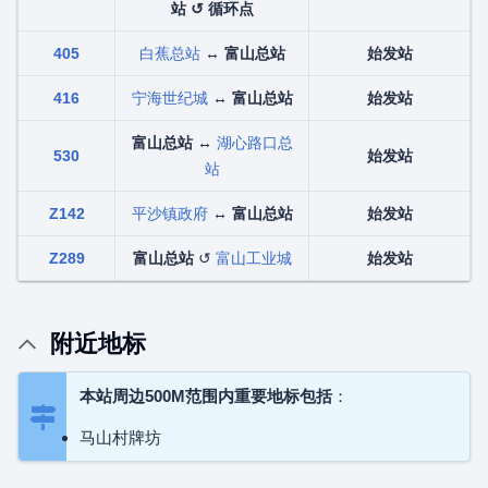
站 ↺ 循环点
405
白蕉总站
↔
富山总站
始发站
416
宁海世纪城
↔
富山总站
始发站
富山总站
↔
湖心路口总
530
始发站
站
Z142
平沙镇政府
↔
富山总站
始发站
Z289
富山总站
↺
富山工业城
始发站
附近地标
本站周边500M范围内重要地标包括
：
马山村牌坊