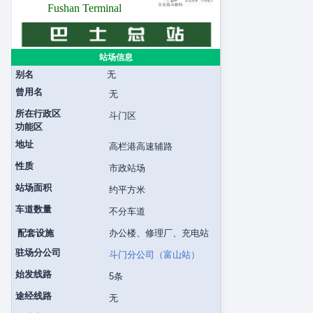
Fushan Terminal
站场信息
别名
无
曾用名
无
所在行政区
斗门区
功能区
地址
高栏港高速辅路
性质
市政站场
站场面积
约平方米
车道数量
不分车道
配套设施
办公楼、修理厂、充电站
驻场分公司
斗门分公司（富山站）
始发线路
5条
途经线路
无