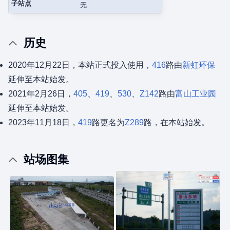
子站点
无
历史
2020年12月22日，本站正式投入使用，
416
路由
新虹环保
延伸至本站始发。
2021年2月26日，
405
、
419
、
530
、
Z142
路由
富山工业园
延伸至本站始发。
2023年11月18日，
419
路更名为
Z289
路，在本站始发。
站场图集