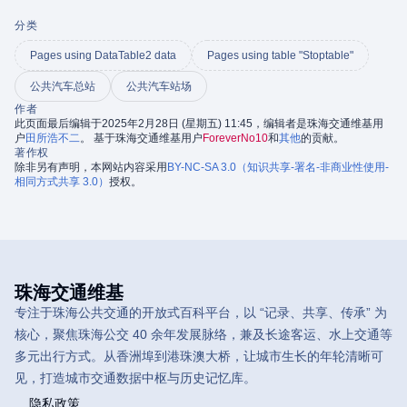
分类
Pages using DataTable2 data
Pages using table "Stoptable"
公共汽车总站
公共汽车站场
作者
此页面最后编辑于2025年2月28日 (星期五) 11:45，编辑者是珠海交通维基用
户
田所浩不二
。 基于珠海交通维基用户
ForeverNo10
和
其他
的贡献。
著作权
除非另有声明，本网站内容采用
BY-NC-SA 3.0（知识共享-署名-非商业性使用-
相同方式共享 3.0）
授权。
珠海交通维基
专注于珠海公共交通的开放式百科平台，以 “记录、共享、传承” 为
核心，聚焦珠海公交 40 余年发展脉络，兼及长途客运、水上交通等
多元出行方式。从香洲埠到港珠澳大桥，让城市生长的年轮清晰可
见，打造城市交通数据中枢与历史记忆库。
隐私政策