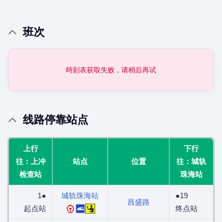
班次
時刻表获取失败，请稍后再试
线路停靠站点
上行
下行
往：上冲
站点
位置
往：城轨
检查站
珠海站
1●
城轨珠海站
●19
昌盛路
起点站
终点站