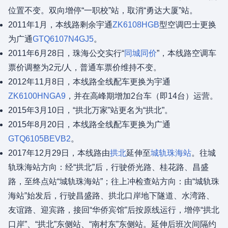
位置不变。双向增停“一职校”站，取消“勇达大厦”站。
2011年1月，本线路剩余宇通
ZK6108HGB
型空调巴士更换
为广通
GTQ6107N4GJ5
。
2011年6月28日，珠海公交实行“
同城同价
”，本线路空调车
票价调整为2元/人，普通车票价维持不变。
2012年11月8日，本线路全线配车更换为宇通
ZK6100HNGA9
，并在高峰期增加2台车（即14台）运营。
2015年3月10日，“拱北万家”站更名为“拱北”。
2015年8月20日，本线路全线配车更换为广通
GTQ6105BEVB2
。
2017年12月29日，本线路由
拱北
延伸至
城轨珠海站
。往城
轨珠海站方向：经“拱北”后，行驶侨光路、桂花路、昌盛
路，至终点站“城轨珠海站”；往上冲检查站方向：由“城轨珠
海站”始发后，行驶昌盛路、拱北口岸地下隧道、水湾路、
友谊路、迎宾路，接回“华侨宾馆”后按原线运行，增停“拱北
口岸”、“拱北”东侧站、“南村东”东侧站。延伸后班次间隔约