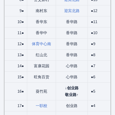
9●
南村东
迎宾北路
●12
10●
香华东
香华路
●11
11●
香华中
香华路
●10
12●
体育中心南
香华路
●9
13●
红山北
香华路
●8
14●
富康花园
心华路
●7
15●
旺角百货
心华路
●6
↓
创业路
16●
葵竹苑
●5
敬业路
↑
17●
一职校
创业路
●4