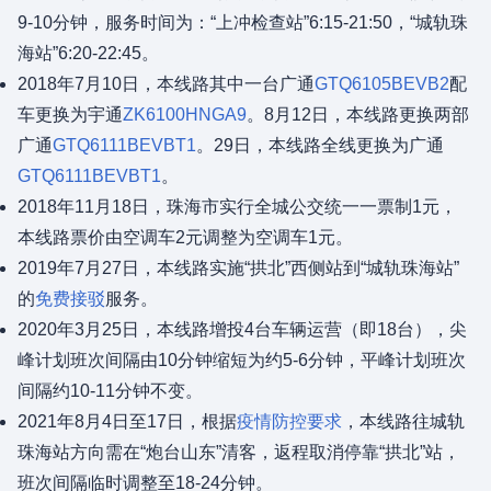
9-10分钟，服务时间为：“上冲检查站”6:15-21:50，“城轨珠
海站”6:20-22:45。
2018年7月10日，本线路其中一台广通
GTQ6105BEVB2
配
车更换为宇通
ZK6100HNGA9
。8月12日，本线路更换两部
广通
GTQ6111BEVBT1
。29日，本线路全线更换为广通
GTQ6111BEVBT1
。
2018年11月18日，珠海市实行全城公交统一一票制1元，
本线路票价由空调车2元调整为空调车1元。
2019年7月27日，本线路实施“拱北”西侧站到“城轨珠海站”
的
免费接驳
服务。
2020年3月25日，本线路增投4台车辆运营（即18台），尖
峰计划班次间隔由10分钟缩短为约5-6分钟，平峰计划班次
间隔约10-11分钟不变。
2021年8月4日至17日，根据
疫情防控要求
，本线路往城轨
珠海站方向需在“炮台山东”清客，返程取消停靠“拱北”站，
班次间隔临时调整至18-24分钟。