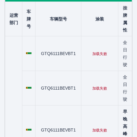
挂
车
运营
牌
牌
车辆型号
涂装
部门
属
号
性
全
粤C00567D
日
GTQ6111BEVBT1
加载失败
行
驶
全
粤C00582D
日
GTQ6111BEVBT1
加载失败
行
驶
早
晚
粤C01200D
高
GTQ6111BEVBT1
加载失败
峰