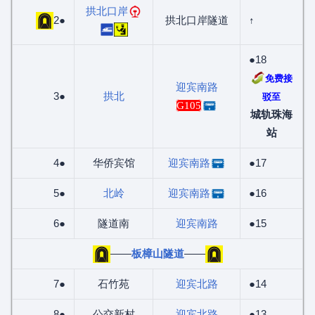
拱北口岸
2●
拱北口岸隧道
↑
●18
免费接
迎宾南路
3●
拱北
驳至
G105
城轨珠海
站
4●
华侨宾馆
迎宾南路
●17
5●
北岭
迎宾南路
●16
6●
隧道南
迎宾南路
●15
——
板樟山隧道
——
7●
石竹苑
迎宾北路
●14
8●
公交新村
迎宾北路
●13