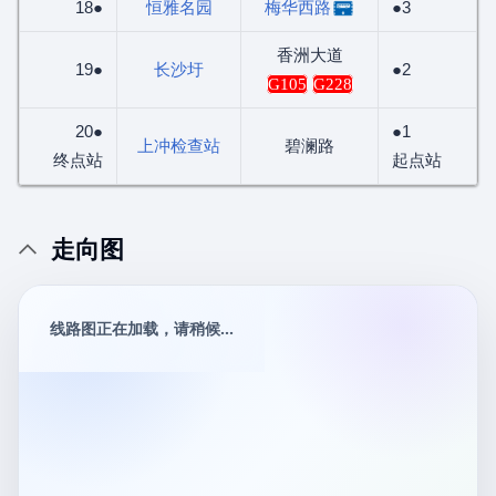
18●
恒雅名园
梅华西路
●3
香洲大道
19●
长沙圩
●2
G105
G228
20●
●1
上冲检查站
碧澜路
终点站
起点站
走向图
线路图正在加载，请稍候...