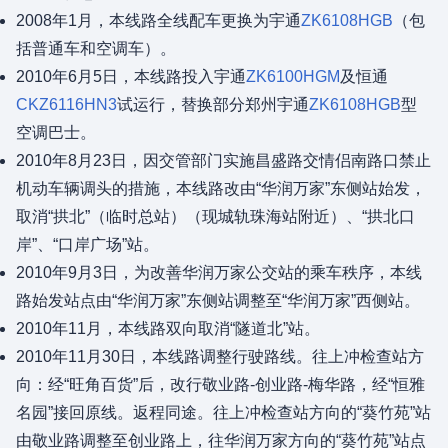
2008年1月，本线路全线配车更换为宇通
ZK6108HGB
（包
括普通车和空调车）。
2010年6月5日，本线路投入宇通
ZK6100HGM
及恒通
CKZ6116HN3
试运行，替换部分郑州宇通
ZK6108HGB
型
空调巴士。
2010年8月23日，因交管部门实施昌盛路交情侣南路口禁止
机动车辆调头的措施，本线路改由“华润万家”东侧站始发，
取消“拱北”（临时总站）（现城轨珠海站附近）、“拱北口
岸”、“口岸广场”站。
2010年9月3日，为改善华润万家公交站的乘车秩序，本线
路始发站点由“华润万家”东侧站调整至“华润万家”西侧站。
2010年11月，本线路双向取消“隧道北”站。
2010年11月30日，本线路调整行驶路线。往上冲检查站方
向：经“旺角百货”后，改行敬业路-创业路-梅华路，经“恒雅
名园”接回原线。返程同途。往上冲检查站方向的“葵竹苑”站
由敬业路调整至创业路上，往华润万家方向的“葵竹苑”站点