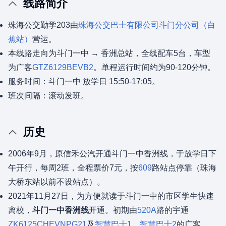
线路简介
珠海公交勤学203由
珠海公交巴士有限公司
斗门分公司（白
蕉站）
营运。
本线路走向为斗门一中 → 香洲总站，全线配车5台，车型
为广客
GTZ6129BEVB2
。单程运行时间约为90-120分钟。
服务时间：斗门一中 放学日 15:50-17:05。
班次间隔：滚动发班。
历史
2006年9月，原信禾公汽开通斗门一中香洲线，于放学日下
午开行，每周2班，全程票价7元，按
609
路站点停靠（珠海
大桥东站以前不设站点）。
2021年11月27日，为方便就读于斗门一中的市区学生快速
离校，
斗门一中香洲线
开通。初期由
520A
路的宇通
ZK6125CHEVNPG21
及
智慧巴士1
、
智慧巴士2
的广客