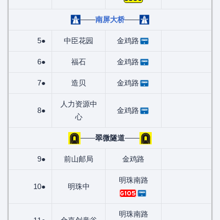
——
南屏大桥
——
5●
中臣花园
金鸡路
6●
福石
金鸡路
7●
造贝
金鸡路
人力资源中
8●
金鸡路
心
——
翠微隧道
——
9●
前山邮局
金鸡路
明珠南路
10●
明珠中
G105
明珠南路