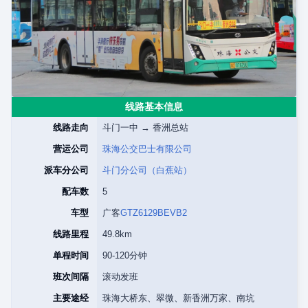
线路基本信息
线路走向
斗门一中 → 香洲总站
营运公司
珠海公交巴士有限公司
派车分公司
斗门分公司（白蕉站）
配车数
5
车型
广客
GTZ6129BEVB2
线路里程
49.8km
单程时间
90-120分钟
班次间隔
滚动发班
主要途经
珠海大桥东、翠微、新香洲万家、南坑