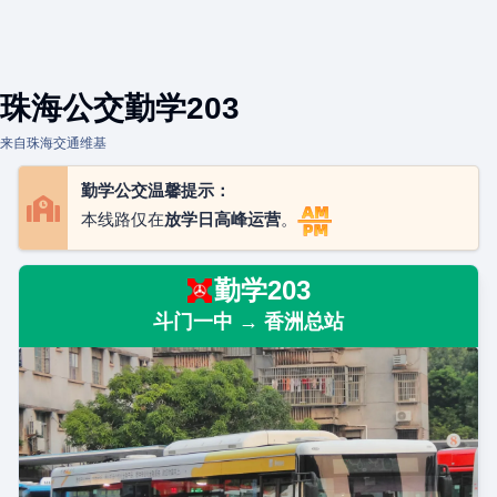
珠海公交勤学203
来自珠海交通维基
勤学公交温馨提示：
本线路仅在
放学日高峰运营
。
勤学203
斗门一中 → 香洲总站