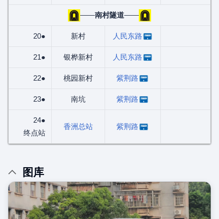
——
南村隧道
——
20●
新村
人民东路
21●
银桦新村
人民东路
22●
桃园新村
紫荆路
23●
南坑
紫荆路
24●
香洲总站
紫荆路
终点站
图库