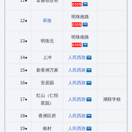
11●
金嘉创意谷
G105
明珠南路
12●
翠微
G105
明珠南路
13●
明珠北
G105
14●
上冲
人民西路
15●
新香洲万家
人民西路
16●
安居园
人民西路
红山（仁恒
17●
人民西路
潮联学校
星园）
18●
香洲区府
人民西路
19●
南村
人民西路