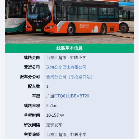
线路基本信息
线路走向
百福汇超市 - 虹晖小学
营运公司
珠海公交巴士有限公司
派车分公司
金湾分公司（湖心路口站）
配车数
1
车型
广通
GTQ6111BEVBT20
线路里程
2.7km
单程时间
10-15分钟
班次间隔
定班发车
主要途经
百福汇超市、虹晖小学