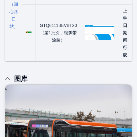
（湖
上
心路
学
口
GTQ6111BEVBT20
日
站）
粤C08015D
（第1批次，银飘带
期
涂装）
间
行
驶
图库