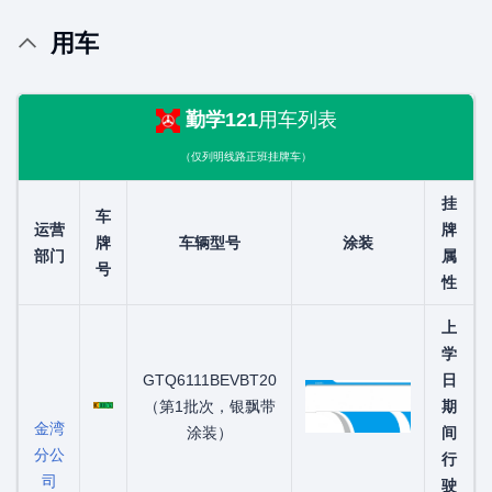
用车
勤学121
用车列表
（仅列明线路正班挂牌车）
挂
车
运营
牌
牌
车辆型号
涂装
部门
属
号
性
上
学
GTQ6111BEVBT20
日
粤C00876D
（第1批次，银飘带
期
金湾
涂装）
间
分公
行
司
驶