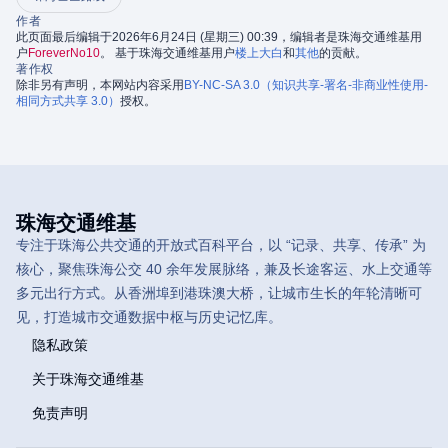
作者
此页面最后编辑于2026年6月24日 (星期三) 00:39，编辑者是珠海交通维基用
户
ForeverNo10
。 基于珠海交通维基用户
楼上大白
和
其他
的贡献。
著作权
除非另有声明，本网站内容采用
BY-NC-SA 3.0（知识共享-署名-非商业性使用-
相同方式共享 3.0）
授权。
珠海交通维基
专注于珠海公共交通的开放式百科平台，以 “记录、共享、传承” 为
核心，聚焦珠海公交 40 余年发展脉络，兼及长途客运、水上交通等
多元出行方式。从香洲埠到港珠澳大桥，让城市生长的年轮清晰可
见，打造城市交通数据中枢与历史记忆库。
隐私政策
关于珠海交通维基
免责声明