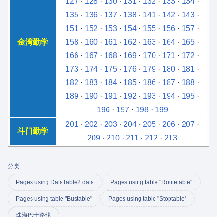
127
·
128
·
130
·
131
·
132
·
133
·
134
·
135
·
136
·
137
·
138
·
141
·
142
·
143
·
151
·
152
·
153
·
154
·
155
·
156
·
157
·
金湾勤学
158
·
160
·
161
·
162
·
163
·
164
·
165
·
166
·
167
·
168
·
169
·
170
·
171
·
172
·
173
·
174
·
175
·
176
·
179
·
180
·
181
·
182
·
183
·
184
·
185
·
186
·
187
·
188
·
189
·
190
·
191
·
192
·
193
·
194
·
195
·
196
·
197
·
198
·
199
201
·
202
·
203
·
204
·
205
·
206
·
207
·
斗门勤学
209
·
210
·
211
·
212
·
213
分类
Pages using DataTable2 data
Pages using table "Routetable"
Pages using table "Bustable"
Pages using table "Stoptable"
珠海巴士路线