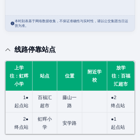
本时刻表基于网络数据收集，不保证准确性与实时性，请以公交集团当日运
营为准。
线路停靠站点
上学
放学
附近学
往：虹晖
站点
位置
往：百福
校
小学
汇超市
1●
百福汇
藤山一
●2
起点站
超市
路
终点站
2●
虹晖小
●1
安学路
终点站
学
起点站