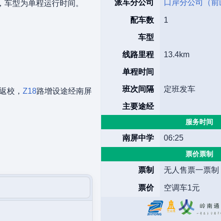
派车分公司
口岸分公司（前
台，车型为单程运行时间。
配车数
1
车型
线路里程
13.4km
单程时间
班次间隔
定班发车
速返校，
Z18
路增设途经南屏
主要途经
服务时间
南屏中学
06:25
票价票制
票制
无人售票一票制
票价
空调车1元