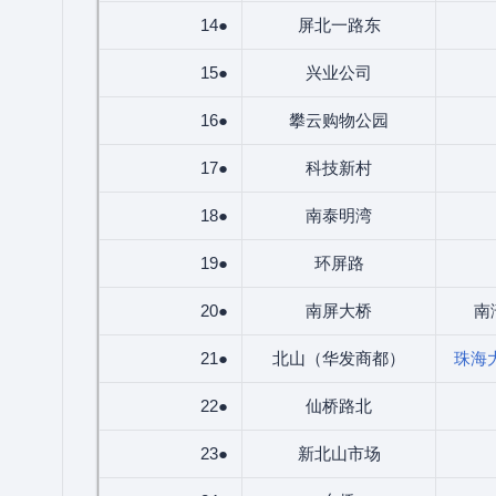
14●
屏北一路东
15●
兴业公司
16●
攀云购物公园
17●
科技新村
18●
南泰明湾
19●
环屏路
20●
南屏大桥
南
21●
北山（华发商都）
珠海
22●
仙桥路北
23●
新北山市场