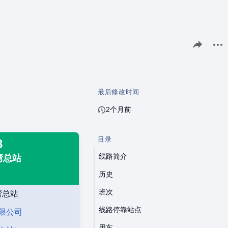
分享此页面
更多
最后修改时间
2个月前
目录
8
线路简介
湾总站
历史
班次
湾总站
线路停靠站点
限公司
用车