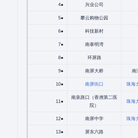
4●
兴业公司
5●
攀云购物公园
6●
科技新村
7●
南泰明湾
8●
环屏路
9●
南屏大桥
南
10●
南屏街口
珠海
南泉路口（香洲第二医
11●
珠海
院）
12●
南屏中学
珠海
13●
屏东六路