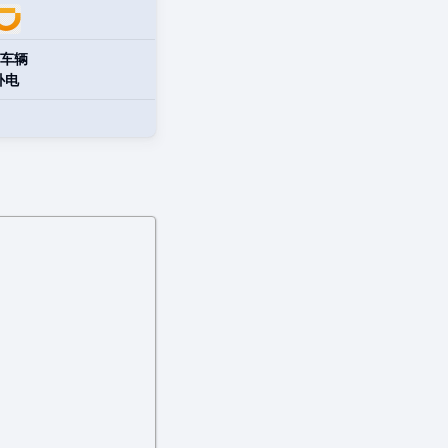
车辆
补电