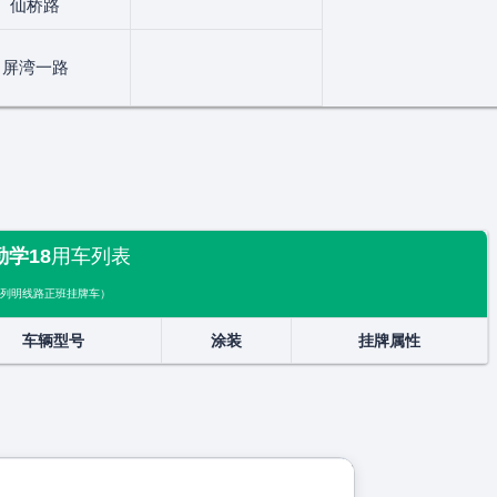
仙桥路
屏湾一路
勤学18
用车列表
列明线路正班挂牌车）
车辆型号
涂装
挂牌属性
展开