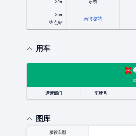
24●
东桥
25●
南湾总站
终点站
用车
（仅
运营部门
车牌号
图库
服役车型