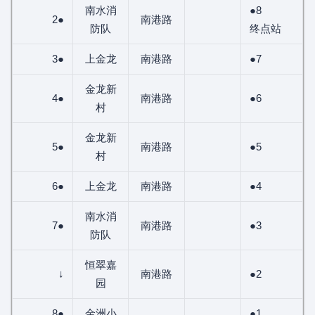
南水消
●8
2●
南港路
防队
终点站
3●
上金龙
南港路
●7
金龙新
4●
南港路
●6
村
金龙新
5●
南港路
●5
村
6●
上金龙
南港路
●4
南水消
7●
南港路
●3
防队
恒翠嘉
↓
南港路
●2
园
8●
金洲小
●1