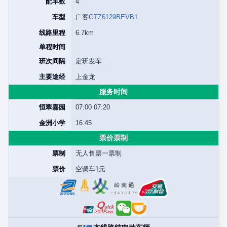
配车数
4
车型
广客
GTZ6129BEVB1
线路里程
6.7km
单程时间
班次间隔
定班发车
主要途经
上金龙
服务时间
恒翠嘉园
07:00 07:20
金洲小学
16:45
票价票制
票制
无人售票一票制
票价
空调车1元