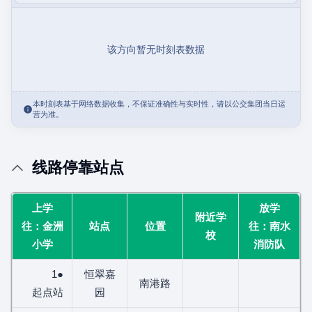
该方向暂无时刻表数据
本时刻表基于网络数据收集，不保证准确性与实时性，请以公交集团当日运
营为准。
线路停靠站点
上学
放学
附近学
往：金洲
站点
位置
往：南水
校
小学
消防队
1●
恒翠嘉
南港路
起点站
园