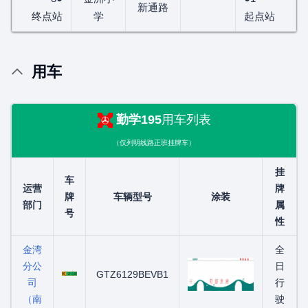
新通路
终点站
学
起点站
用车
勤学195
用车列表
（仅列明线路正班挂牌车）
挂
车
运营
牌
牌
车辆型号
涂装
部门
属
号
性
金湾
全
分公
粤C03550D
日
GTZ6129BEVB1
司
行
（南
驶