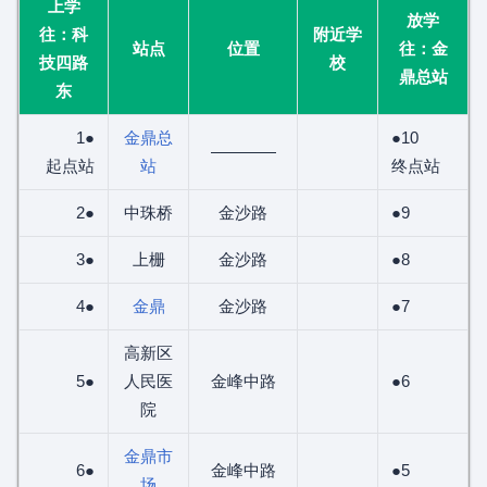
上学
放学
往：科
附近学
站点
位置
往：金
技四路
校
鼎总站
东
1●
金鼎总
●10
————
起点站
站
终点站
2●
中珠桥
金沙路
●9
3●
上栅
金沙路
●8
4●
金鼎
金沙路
●7
高新区
5●
人民医
金峰中路
●6
院
金鼎市
6●
金峰中路
●5
场