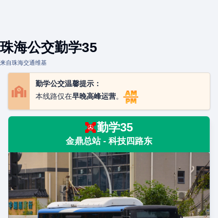
珠海公交勤学35
来自珠海交通维基
勤学公交温馨提示：
本线路仅在
早晚高峰运营
。
勤学35
金鼎总站 - 科技四路东