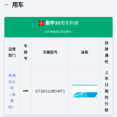
用车
勤学35
用车列表
（仅列明线路正班挂牌车）
挂
车
运营
牌
牌
车辆型号
涂装
部门
属
号
性
上
香洲
学
分公
日
司
粤C07522D
GTQ6111BEVBT1
期
（金
间
鼎
行
站）
驶