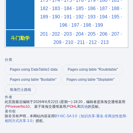
173
·
174
·
175
·
176
·
179
·
180
·
181
·
182
·
183
·
184
·
185
·
186
·
187
·
188
·
189
·
190
·
191
·
192
·
193
·
194
·
195
·
196
·
197
·
198
·
199
201
·
202
·
203
·
204
·
205
·
206
·
207
·
斗门勤学
209
·
210
·
211
·
212
·
213
分类
Pages using DataTable2 data
Pages using table "Routetable"
Pages using table "Bustable"
Pages using table "Stoptable"
珠海巴士路线
作者
此页面最后编辑于2026年6月22日 (星期一) 18:20，编辑者是珠海交通维基用
户
ForeverNo10
。 基于珠海交通维基用户
OHL
和
其他
的贡献。
著作权
除非另有声明，本网站内容采用
BY-NC-SA 3.0（知识共享-署名-非商业性使用-
相同方式共享 3.0）
授权。