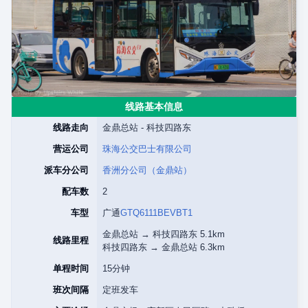
线路基本信息
线路走向
金鼎总站 - 科技四路东
营运公司
珠海公交巴士有限公司
派车分公司
香洲分公司（金鼎站）
配车数
2
车型
广通
GTQ6111BEVBT1
金鼎总站 → 科技四路东 5.1km
线路里程
科技四路东 → 金鼎总站 6.3km
单程时间
15分钟
班次间隔
定班发车