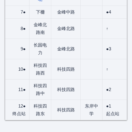
7●
下栅
金峰中路
●4
金峰北
8●
金峰北路
↑
路南
长园电
9●
金峰北路
●3
力
科技四
10●
科技四路
↑
路西
科技四
11●
科技四路
●2
路中
12●
科技四
东岸中
●1
科技四路
终点站
路东
学
起点站