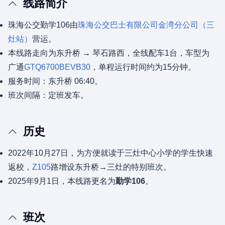
线路简介
珠海公交勤学106由
珠海公交巴士有限公司
金湾分公司（三
灶站）
营运。
本线路走向为东升桥 → 琴石路西，全线配车1台，车型为
广通
GTQ6700BEVB30
，单程运行时间约为15分钟。
服务时间：东升桥 06:40。
班次间隔：定班发车。
历史
2022年10月27日，为方便就读于三灶中心小学的学生快速
返校，
Z105
路增设东升桥→三灶的特别班次。
2025年9月1日，本线路更名为
勤学106
。
班次