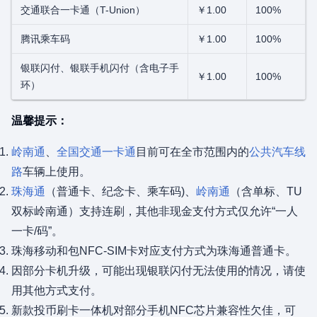
交通联合一卡通（T-Union）
￥1.00
100%
腾讯乘车码
￥1.00
100%
银联闪付、银联手机闪付（含电子手
￥1.00
100%
环）
温馨提示：
岭南通
、
全国交通一卡通
目前可在全市范围内的
公共汽车线
路
车辆上使用。
珠海通
（普通卡、纪念卡、乘车码)、
岭南通
（含单标、TU
双标岭南通）支持连刷，其他非现金支付方式仅允许“一人
一卡/码”。
珠海移动和包NFC-SIM卡对应支付方式为珠海通普通卡。
因部分卡机升级，可能出现银联闪付无法使用的情况，请使
用其他方式支付。
新款投币刷卡一体机对部分手机NFC芯片兼容性欠佳，可