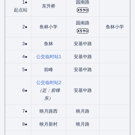
1●
园南路
东升桥
起点站
X590
园南路
2●
鱼林小学
鱼林小学
X590
3●
鱼林
安基中路
4●
公交临时站1
安基中路
5●
前峰
安基中路
公交临时站2
6●
（近：前锋
安基中路
东）
7●
映月路西
映月路
8●
映月新村
映月路