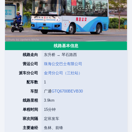
线路基本信息
线路走向
东升桥 → 琴石路西
营运公司
珠海公交巴士有限公司
派车分公司
金湾分公司（三灶站）
配车数
1
车型
广通
GTQ6700BEVB30
线路里程
3.9km
单程时间
15分钟
班次间隔
定班发车
主要途经
鱼林、前锋