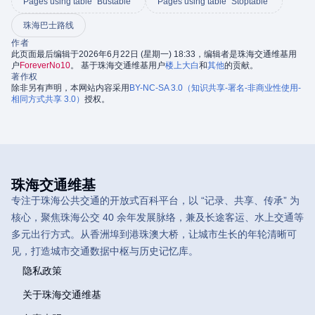
Pages using table "Bustable"
Pages using table "Stoptable"
珠海巴士路线
作者
此页面最后编辑于2026年6月22日 (星期一) 18:33，编辑者是珠海交通维基用
户
ForeverNo10
。 基于珠海交通维基用户
楼上大白
和
其他
的贡献。
著作权
除非另有声明，本网站内容采用
BY-NC-SA 3.0（知识共享-署名-非商业性使用-
相同方式共享 3.0）
授权。
珠海交通维基
专注于珠海公共交通的开放式百科平台，以 “记录、共享、传承” 为
核心，聚焦珠海公交 40 余年发展脉络，兼及长途客运、水上交通等
多元出行方式。从香洲埠到港珠澳大桥，让城市生长的年轮清晰可
见，打造城市交通数据中枢与历史记忆库。
隐私政策
关于珠海交通维基