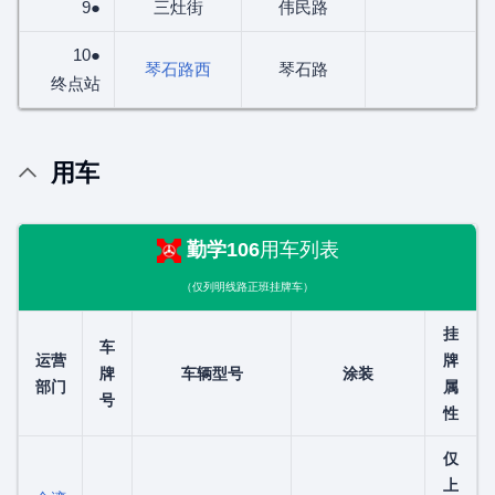
9●
三灶街
伟民路
10●
琴石路西
琴石路
终点站
用车
勤学106
用车列表
（仅列明线路正班挂牌车）
挂
车
运营
牌
牌
车辆型号
涂装
部门
属
号
性
仅
上