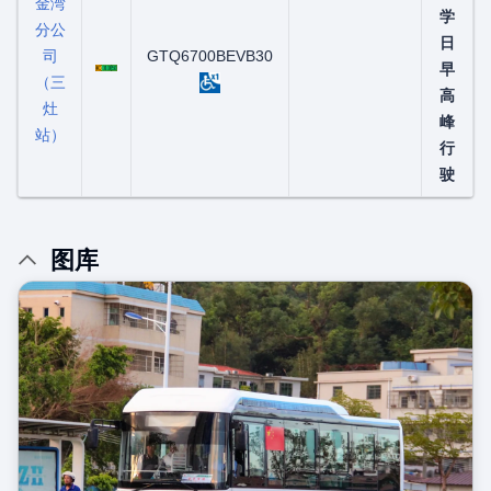
金湾
学
分公
日
司
粤C01085D
GTQ6700BEVB30
早
（三
高
灶
峰
站）
行
驶
图库