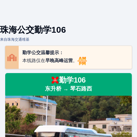
珠海公交勤学106
来自珠海交通维基
勤学公交温馨提示：
本线路仅在
早晚高峰运营
。
勤学106
东升桥 → 琴石路西