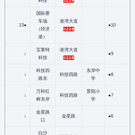
科技
G228
国际赛
车场
港湾大道
13●
●10
（经济
G228
港）
宝莱特
港湾大道
↓
●9
科技
G228
科技四
东岸中
↓
科技四路
●8
路东
学
万科红
景阳小
↓
科技四路
●7
树东岸
学
金星路
↓
金星路
●6
口
白沙