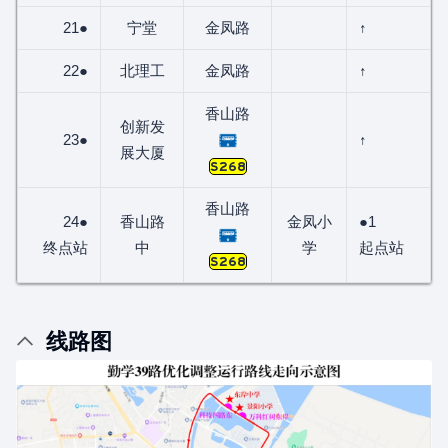
21●
宁堂
金凤路
↑
22●
北理工
金凤路
↑
香山路
创新发
23●
↑
展大厦
S268
香山路
24●
香山路
金凤小
●1
终点站
中
学
起点站
S268
线路图