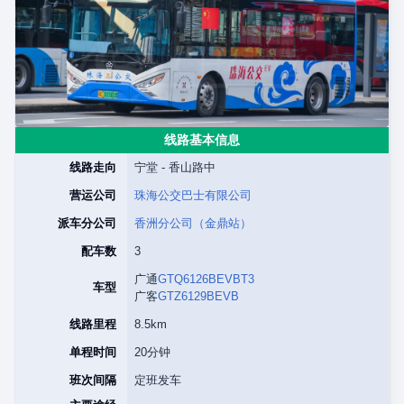
线路基本信息
线路走向
宁堂 - 香山路中
营运公司
珠海公交巴士有限公司
派车分公司
香洲分公司（金鼎站）
配车数
3
广通
GTQ6126BEVBT3
车型
广客
GTZ6129BEVB
线路里程
8.5km
单程时间
20分钟
班次间隔
定班发车