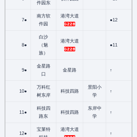
件园东
南方软
港湾大道
7●
●12
件园
G228
白沙
港湾大道
8●
（魅
●11
G228
族）
金星路
9●
金星路
↑
口
万科红
景阳小
10●
科技四路
↑
树东岸
学
科技四
东岸中
11●
科技四路
↑
路东
学
宝莱特
港湾大道
12●
↑