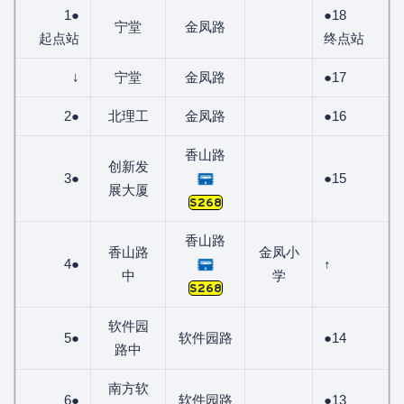
1●
●18
宁堂
金凤路
起点站
终点站
↓
宁堂
金凤路
●17
2●
北理工
金凤路
●16
香山路
创新发
3●
●15
展大厦
S268
香山路
香山路
金凤小
4●
↑
中
学
S268
软件园
5●
软件园路
●14
路中
南方软
6●
软件园路
●13