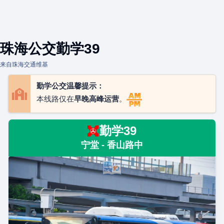
珠海公交勤学39
来自珠海交通维基
勤学公交温馨提示：
本线路仅在
早晚高峰运营
。
勤学39
宁堂 - 香山路中