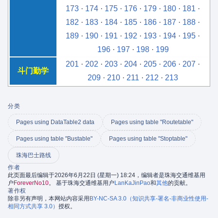
173
·
174
·
175
·
176
·
179
·
180
·
181
·
182
·
183
·
184
·
185
·
186
·
187
·
188
·
189
·
190
·
191
·
192
·
193
·
194
·
195
·
196
·
197
·
198
·
199
201
·
202
·
203
·
204
·
205
·
206
·
207
·
斗门勤学
209
·
210
·
211
·
212
·
213
分类
Pages using DataTable2 data
Pages using table "Routetable"
Pages using table "Bustable"
Pages using table "Stoptable"
珠海巴士路线
作者
此页面最后编辑于2026年6月22日 (星期一) 18:24，编辑者是珠海交通维基用
户
ForeverNo10
。 基于珠海交通维基用户
LanKaJinPao
和
其他
的贡献。
著作权
除非另有声明，本网站内容采用
BY-NC-SA 3.0（知识共享-署名-非商业性使用-
相同方式共享 3.0）
授权。