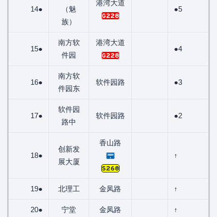
港湾大道
14●
（魅
●5
G228
族）
南方软
港湾大道
15●
●4
件园
G228
南方软
16●
软件园路
●3
件园东
软件园
17●
软件园路
●2
路中
香山路
创新发
18●
↑
展大厦
S268
19●
北理工
金凤路
↑
20●
宁堂
金凤路
↑