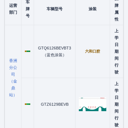
车
运营
牌
牌
车辆型号
涂装
部门
属
号
性
上
学
日
粤C00209D
GTQ6126BEVBT3
六和口腔
期
（蓝色涂装）
间
香洲
行
分公
驶
司
（金
上
鼎
学
站）
日
粤C07730D
GTZ6129BEVB
期
间
行
驶