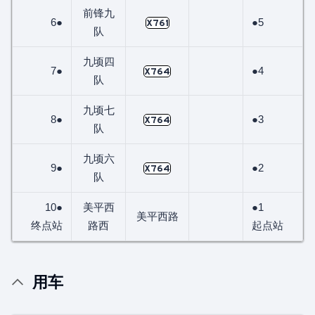
前锋九
6●
●5
X761
队
九顷四
7●
●4
X764
队
九顷七
8●
●3
X764
队
九顷六
9●
●2
X764
队
10●
美平西
●1
美平西路
终点站
路西
起点站
用车