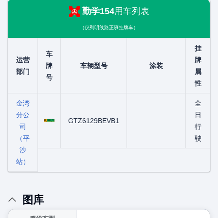
勤学154
用车列表
（仅列明线路正班挂牌车）
挂
车
运营
牌
牌
车辆型号
涂装
部门
属
号
性
金湾
全
分公
粤C00659D
日
GTZ6129BEVB1
司
行
（平
驶
沙
站）
图库
展开