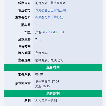
线路走向
前锋八队 - 美平西路西
营运公司
珠海公交巴士有限公司
派车分公司
金湾分公司（平沙站）
配车数
1
车型
广客
GTZ6129BEVB1
线路里程
7km
单程时间
班次间隔
定班发车
主要途经
前锋九队、九顷七队
服务时间
前锋八队
06:40
周一至周四 17:05
美平西路西
周五 16:15
票价票制
票制
无人售票一票制