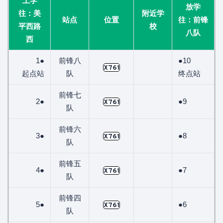
上学
放学
往：美
附近学
站点
位置
往：前锋
平西路
校
八队
西
1●
前锋八
●10
X761
起点站
队
终点站
前锋七
2●
●9
X761
队
前锋六
3●
●8
X761
队
前锋五
4●
●7
X761
队
前锋四
5●
●6
X761
队