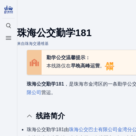
打开/关闭搜索
珠海公交勤学181
打开/关闭菜单
来自珠海交通维基
勤学公交温馨提示：
本线路仅在
早晚高峰运营
。
珠海公交勤学181
，是珠海市金湾区的一条勤学公
限公司
营运。
线路简介
珠海公交勤学181由
珠海公交巴士有限公司
金湾分