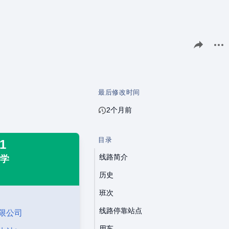
分享此页面
更多
最后修改时间
2个月前
目录
1
线路简介
中学
历史
班次
线路停靠站点
限公司
用车