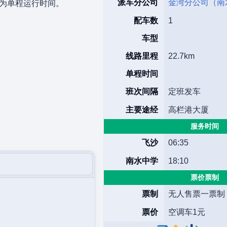
派车分公司
金湾分公司（南
型为单程运行时间。
配车数
1
车型
线路里程
22.7km
单程时间
班次间隔
定班发车
主要途经
高栏港大厦
服务时间
飞沙
06:35
南水中学
18:10
票价票制
票制
无人售票一票制
票价
空调车1元