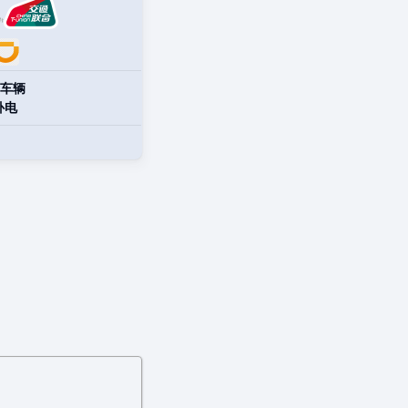
车辆
补电