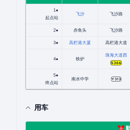
1●
飞沙
飞沙路
起点站
2●
赤鱼头
飞沙路
3●
高栏港大厦
高栏港大道
珠海大道西
4●
铁炉
S366
5●
南水中学
Y313
终点站
用车
勤