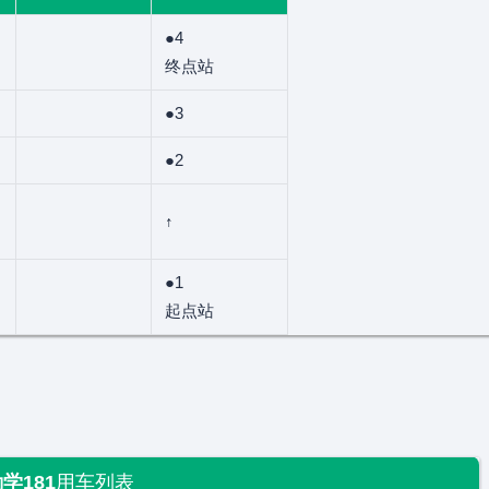
●4
终点站
●3
●2
↑
●1
起点站
学181
用车列表