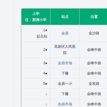
上学
站点
位置
往：那洲小学
1●
金鼎
金沙路
起点站
高新区人民医
2●
金峰中路
院
3●
金鼎市场
金峰中路
4●
下栅
金峰中路
5●
金鼎一小
金发路
↓
下栅
金峰中路
↓
金鼎市场
金峰中路