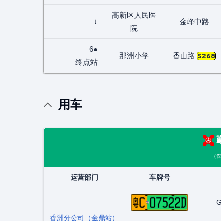
高新区人民医
↓
金峰中路
院
6●
那洲小学
香山路
S268
终点站
用车
（仅
运营部门
车牌号
粤C07522
G
香洲分公司（金鼎站）