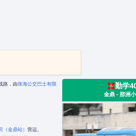
线路，由
珠海公交巴士有限
勤学4
金鼎 - 那洲
司（金鼎站）
营运。