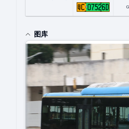
粤C07526
G
图库