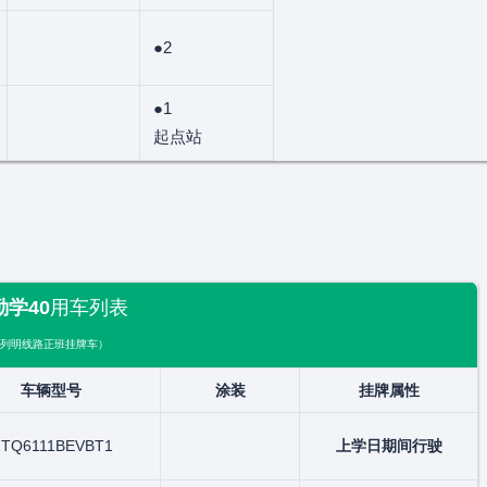
●2
●1
起点站
勤学40
用车列表
列明线路正班挂牌车）
车辆型号
涂装
挂牌属性
D
TQ6111BEVBT1
上学日期间行驶