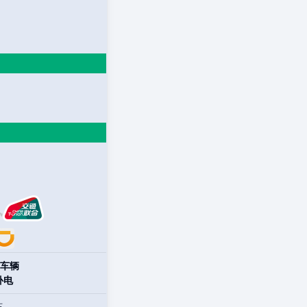
车辆
补电
站