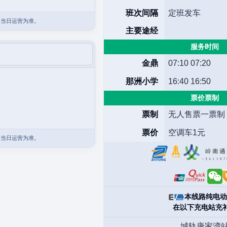
班次间隔
定班发车
团当日运营为准。
主要途经
服务时间
金鼎
07:10 07:20
那洲小学
16:40 16:50
票价票制
票制
无人售票一票制
票价
空调车1元
团当日运营为准。
本线路纯电动
在以下充电站充
城轨唐家湾