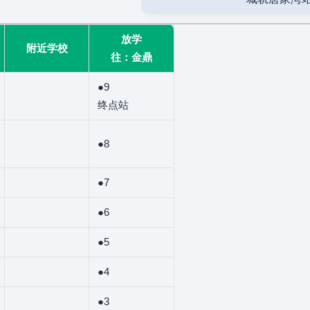
放学
附近学校
往：金鼎
●9
终点站
●8
●7
●6
●5
●4
●3