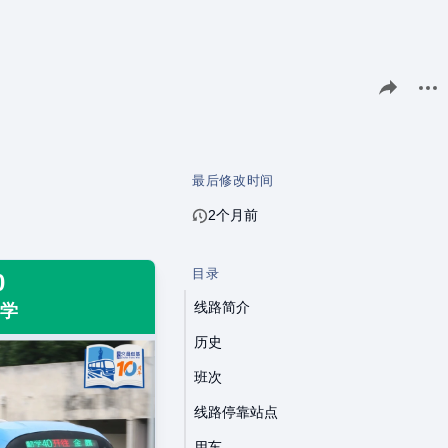
分享此页面
更多
最后修改时间
2个月前
目录
0
线路简介
小学
历史
班次
线路停靠站点
用车