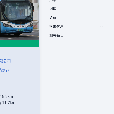
图库
票价
换乘优惠
相关条目
限公司
鼎站）
8.3km
11.7km