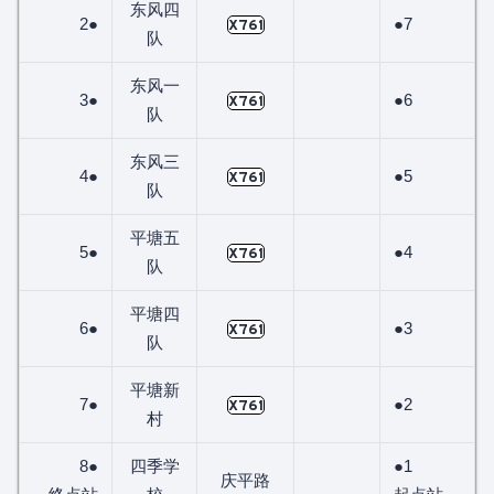
东风四
2●
●7
X761
队
东风一
3●
●6
X761
队
东风三
4●
●5
X761
队
平塘五
5●
●4
X761
队
平塘四
6●
●3
X761
队
平塘新
7●
●2
X761
村
8●
四季学
●1
庆平路