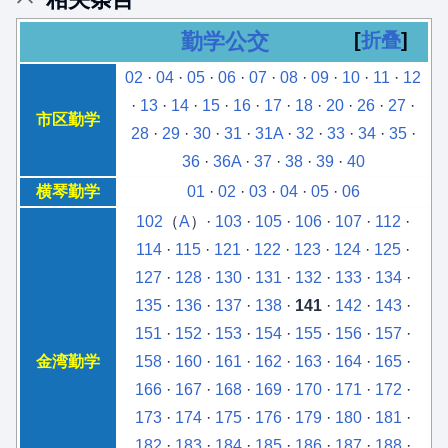
勤学公交
折叠
02
·
04
·
05
·
06
·
07
·
08
·
09
·
10
·
11
·
12
·
13
·
14
·
15
·
16
·
17
·
18
·
20
·
26
·
27
·
市区勤学
28
·
29
·
30
·
31
·
31A
·
32
·
33
·
34
·
35
·
36
·
36A
·
37
·
38
·
39
·
40
横琴勤学
01
·
02
·
03
·
04
·
05
·
06
102
（
A
）·
103
·
105
·
106
·
107
·
112
·
114
·
115
·
121
·
122
·
123
·
124
·
125
·
127
·
128
·
130
·
131
·
132
·
133
·
134
·
135
·
136
·
137
·
138
·
141
·
142
·
143
·
151
·
152
·
153
·
154
·
155
·
156
·
157
·
金湾勤学
158
·
160
·
161
·
162
·
163
·
164
·
165
·
166
·
167
·
168
·
169
·
170
·
171
·
172
·
173
·
174
·
175
·
176
·
179
·
180
·
181
·
182
·
183
·
184
·
185
·
186
·
187
·
188
·