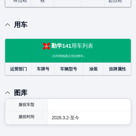
终点站
校
起点站
用车
勤学141
用车列表
（仅列明线路正班挂牌车）
运营部门
车牌号
车辆型号
涂装
挂牌属性
图库
展开
服役车型
服役时间
2026.3.2-至今