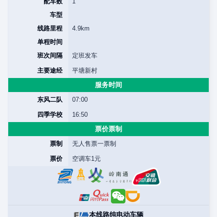
配车数
1
车型
线路里程
4.9km
单程时间
班次间隔
定班发车
主要途经
平塘新村
服务时间
东风二队
07:00
四季学校
16:50
票价票制
票制
无人售票一票制
票价
空调车1元
本线路纯电动车辆