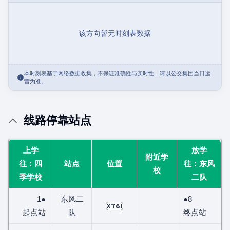
该方向暂无时刻表数据
本时刻表基于网络数据收集，不保证准确性与实时性，请以公交集团当日运
营为准。
线路停靠站点
上学
放学
附近学
往：四
站点
位置
往：东风
校
季学校
二队
1●
东风二
●8
X761
起点站
队
终点站