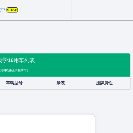
道中
S366
勤学16
用车列表
列明线路正班挂牌车）
车辆型号
涂装
挂牌属性
展开