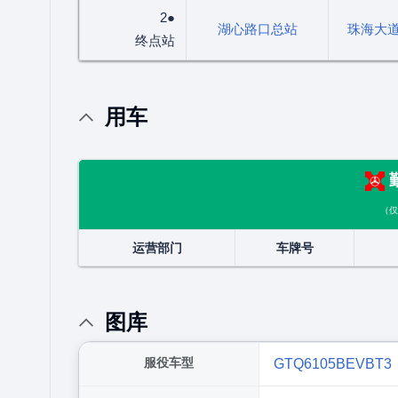
2●
湖心路口总站
珠海大
终点站
用车
（仅
运营部门
车牌号
图库
服役车型
GTQ6105BEVBT3