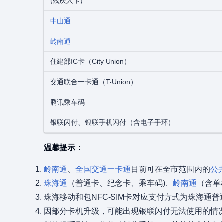
(残疾人卡)
中山通
岭南通
住建部IC卡（City Union）
交通联合一卡通（T-Union）
腾讯乘车码
银联闪付、银联手机闪付（含电子手环）
温馨提示：
岭南通
、
全国交通一卡通
目前可在全市范围内的
公
珠海通
（普通卡、纪念卡、乘车码)、
岭南通
（含单
珠海移动和包NFC-SIM卡对应支付方式为珠海通普
因部分卡机升级，可能出现银联闪付无法使用的情