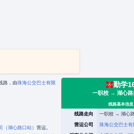
线路，由
珠海公交巴士有限
勤学1
一职校 → 湖心
线路基本信息
线路走向
一职校 → 湖心
营运公司
珠海公交巴士有
司（湖心路口站）
营运。