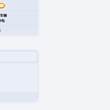
车辆
补电
站