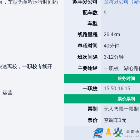
派车分公司
金湾分公司（湖
5台，车型为单程运行时间约
配车数
5
车型
线路里程
26.4km
单程时间
40分钟
班次间隔
3-12分钟
快速离校，
一职校专线
开
主要途经
一职校、湖心路
服务时间
。
一职校
15:50-16:15
）
运营。
票价票制
票制
无人售票一票制
票价
空调车1元