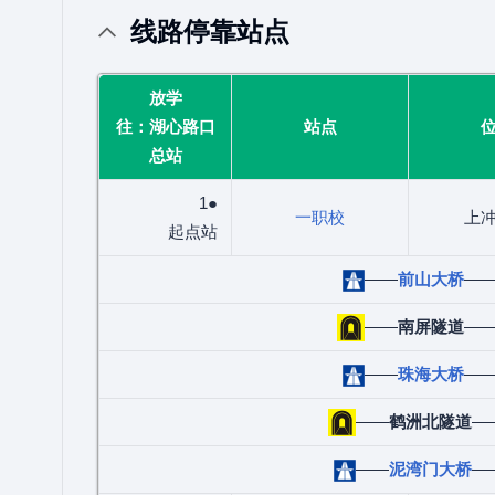
线路停靠站点
放学
往：湖心路口
站点
总站
1●
一职校
上
起点站
——
前山大桥
—
——
南屏隧道
—
——
珠海大桥
—
——
鹤洲北隧道
—
——
泥湾门大桥
—