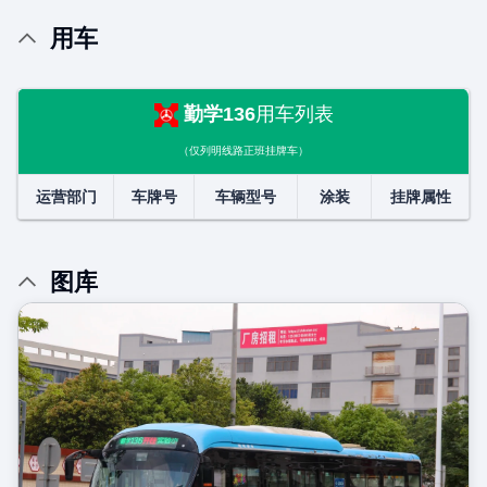
用车
勤学136
用车列表
（仅列明线路正班挂牌车）
运营部门
车牌号
车辆型号
涂装
挂牌属性
图库