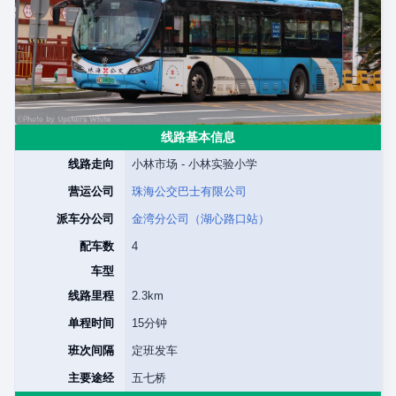
线路基本信息
线路走向
小林市场 - 小林实验小学
营运公司
珠海公交巴士有限公司
派车分公司
金湾分公司（湖心路口站）
配车数
4
车型
线路里程
2.3km
单程时间
15分钟
班次间隔
定班发车
主要途经
五七桥