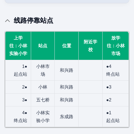
线路停靠站点
上学
放学
附近学
往：小林
站点
位置
往：小林
校
实验小学
市场
1●
小林市
●4
和兴路
起点站
场
终点站
2●
小林
和兴路
●3
3●
五七桥
和兴路
●2
4●
小林实
●1
东成路
终点站
验小学
起点站