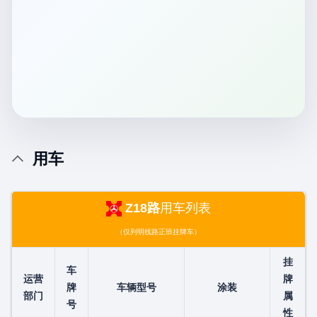
用车
Z18路
用车列表
（仅列明线路正班挂牌车）
挂
车
运营
牌
牌
车辆型号
涂装
部门
属
号
性