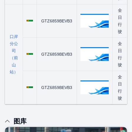
全
粤C02352D
日
GTZ6859BEVB3
行
驶
口岸
分公
全
司
粤C06645D
日
GTZ6859BEVB3
（前
行
山
驶
站）
全
粤C08004D
日
GTZ6859BEVB3
行
驶
图库