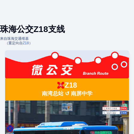
珠海公交Z18支线
来自珠海交通维基
（重定向自
Z18
）
Z18
南湾总站 ↺ 南屏中学