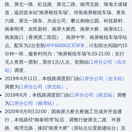
路、屏北一路、虹达路、屏北二路、南湾北路、珠海大道辅
道，返回首末站“南屏枢纽车场”。停靠南屏枢纽车场、屏东
六路、屏北一路东、兴业公司、攀云购物公园、科技新村、
南泰明湾、农民新村、南屏大桥西、南屏大桥、南屏街口、
南泉路口（香洲第二医院）、南屏中学、南屏枢纽车场等站
点。配车为2台安凯
HFF6609GCE5FB
，计划班次间隔约15
分钟一班，服务时间为：“南屏枢纽车场”6:20-21:00；实行
无人售票一票制，票价1元/人次。初期由
口岸分公司（吉大
站）
调度。
2019年4月11日，本线路调度部门由
口岸分公司（吉大站）
调整为
口岸分公司（拱北站）
。
2019年6月，本线路调度部门由
口岸分公司（拱北站）
调整
为
口岸分公司（南湾站）
。
2020年9月9日10:00，因南屏大桥主桥施工完成并开放通
行，本线路经“南泰明湾”站后，调整行驶屏北二路、环屏
路、南湾北路，接回“南屏大桥”（原站点位置新建站台）后