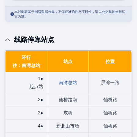
本时刻表基于网络数据收集，不保证准确性与实时性，请以公交集团当日运
营为准。
线路停靠站点
环行
站点
位置
往：南湾总站
1●
南湾总站
屏湾一路
起点站
2●
仙桥路南
仙桥路
3●
东桥
仙桥路
4●
新北山市场
仙桥路