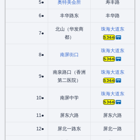
5●
奥特美会所
寿丰路
6●
丰华路东
丰华路
北山（华发商
珠海大道东
7●
都）
S366
珠海大道东
8●
南屏街口
S366
南泉路口（香洲
珠海大道东
9●
第二医院）
S366
珠海大道东
10●
南屏中学
S366
11●
屏东六路
屏东六路
12●
屏北一路东
屏北一路