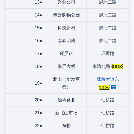
13●
兴业公司
屏北二路
14●
攀云购物公园
屏北二路
15●
科技新村
屏北二路
16●
南泰明湾
屏北二路
17●
环屏路
环屏路
18●
南屏大桥
南湾北路
S530
北山（华发商
珠海大道东
19●
都）
S366
20●
仙桥路北
仙桥路
21●
新北山市场
仙桥路
22●
东桥
仙桥路