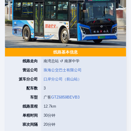
线路基本信息
线路走向
南湾总站 ↺ 南屏中学
营运公司
珠海公交巴士有限公司
派车分公司
口岸分公司（前山站）
配车数
3
车型
广客
GTZ6859BEVB3
线路里程
12.7km
单程时间
30分钟
班次间隔
20分钟