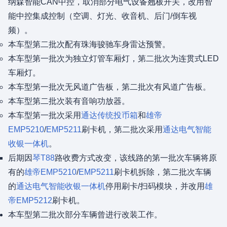
纳森智能CAN中控，取消部分电气设备翘板开关，改用智
能中控集成控制（空调、灯光、收音机、后门/倒车视
频）。
本车型第二批次配有珠海骏驰车身雷达预警。
本车型第一批次为独立灯管车厢灯，第二批次为连贯式LED
车厢灯。
本车型第一批次无风道广告板，第二批次有风道广告板。
本车型第二批次装有音响功放器。
本车型第一批次采用
通达传统投币箱
和
雄帝
EMP5210
/
EMP5211
刷卡机，第二批次采用
通达电气智能
收银一体机
。
后期因
琴T88
路收费方式改变，该线路的第一批次车辆将原
有的
雄帝EMP5210
/
EMP5211
刷卡机拆除，第二批次车辆
的
通达电气智能收银一体机
停用刷卡/扫码模块，并改用
雄
帝EMP5212
刷卡机。
本车型第二批次部分车辆曾进行改装工作。