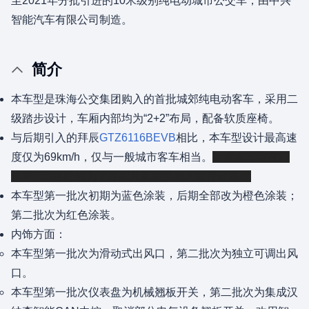
至2021年分批引进的10米级别纯电动城市公交车，由中兴
智能汽车有限公司制造。
简介
本车型是珠海公交集团购入的首批城郊纯电动客车，采用二
级踏步设计，车厢内部均为“2+2”布局，配备软质座椅。
与后期引入的拜辰
GTZ6116BEVB
相比，本车型设计最高速
度仅为69km/h，仅与一般城市客车相当。
这使本车型在行
走琴T88路时成为了名副其实的洪鹤大桥移动路障
本车型第一批次初期为蓝色涂装，后期全部改为橙色涂装；
第二批次为红色涂装。
内饰方面：
本车型第一批次为滑动式出风口，第二批次为独立可调出风
口。
本车型第一批次仪表盘为机械翘板开关，第二批次为集成汉