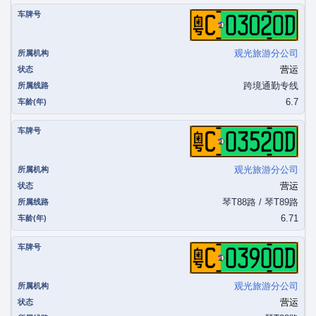
粤C03020D
观光旅游分公司
营运
跨境通勤专线
6.7
粤C03520D
观光旅游分公司
营运
琴T88路 / 琴T89路
6.71
粤C03900D
观光旅游分公司
营运