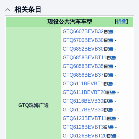
相关条目
现役公共汽车车型
折叠
GTQ6607BEVB32
-
GTQ6700BEVB30
-
GTQ6852BEVB30
-
GTQ6858BEVBT11
-
GTQ6858BEVB35
-
GTQ6858BEVB37
-
GTQ6111BEVBT1
-
GTQ6111BEVBT20
-
GTQ6116BEVB30
-
GTQ珠海广通
GTQ6117BEVB30
-
GTQ6123BEVBT11
-
GTQ6126BEVBT3
-
GTQ6126BEVBT20
-