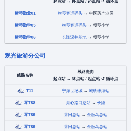
起点站 ↔ 终点站 / 起点站 ↺ 循环点
横琴勤业01
横琴客运码头
↔ 中医药产业园
横琴勤学05
横琴客运码头
↔ 颂琴小学
横琴勤学06
长隆深井基地
↔ 颂琴小学
观光旅游分公司
线路走向
线路名称
起点站 ↔ 终点站 / 起点站 ↺ 循环点
T11
宁海世纪城
↔
城轨珠海站
琴T88
湖心路口总站
↔
长隆
琴T89
茅田总站
↔
金融岛总站
琴T89
茅田总站
↔
金融岛总站