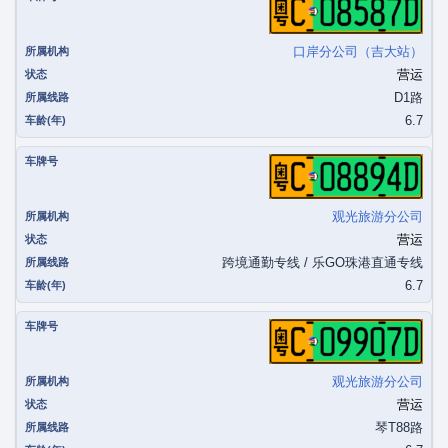
口岸分公司（吉大站）
营运
D1路
6.7
粤C08894D
观光旅游分公司
营运
跨境通勤专线 / 乐GO珠港直通专线
6.7
粤C09907D
观光旅游分公司
营运
琴T88路