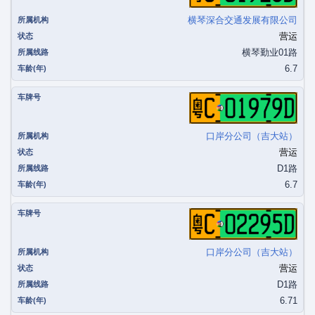
横琴深合交通发展有限公司
营运
横琴勤业01路
6.7
粤C01979D
口岸分公司（吉大站）
营运
D1路
6.7
粤C02295D
口岸分公司（吉大站）
营运
D1路
6.71