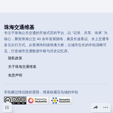
珠海交通维基
专注于珠海公共交通的开放式百科平台，以 “记录、共享、传承” 为
核心，聚焦珠海公交 40 余年发展脉络，兼及长途客运、水上交通等
多元出行方式。从香洲埠到港珠澳大桥，让城市生长的年轮清晰可
见，打造城市交通数据中枢与历史记忆库。
隐私政策
关于珠海交通维基
免责声明
车轮碾过情侣路的晨昏，维基收藏百岛城的年轮
目录
分享此页面
更多操