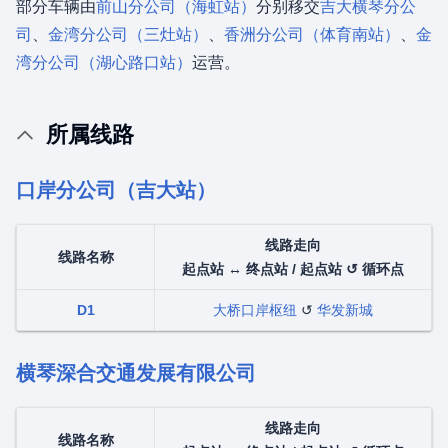
部分车辆由
前山分公司（海虹站）
分别移交
吉大横琴分公
司
、
金湾分公司（三灶站）
、
香洲分公司（体育南站）
、
金
湾分公司（湖心路口站）
运营。
所属线路
口岸分公司（吉大站）
线路走向
线路名称
起点站 ↔ 终点站 / 起点站 ↺ 循环点
D1
大桥口岸枢纽
↺
华发新城
横琴深合交通发展有限公司
线路走向
线路名称