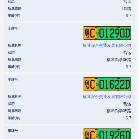
营运
D1路
6.7
粤C01290D
横琴深合交通发展有限公司
营运
横琴勤学06路
6.7
粤C01622D
横琴深合交通发展有限公司
营运
横琴勤学05路
6.7
粤C01926D