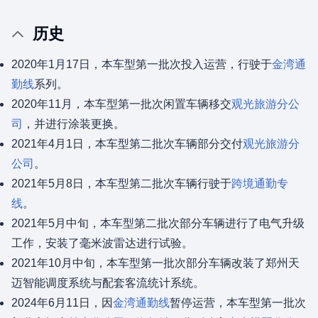
历史
2020年1月17日，本车型第一批次投入运营，行驶于
金湾通
勤线
系列。
2020年11月，本车型第一批次闲置车辆移交
观光旅游分公
司
，并进行涂装更换。
2021年4月1日，本车型第二批次车辆部分交付
观光旅游分
公司
。
2021年5月8日，本车型第二批次车辆行驶于
跨境通勤专
线
。
2021年5月中旬，本车型第二批次部分车辆进行了电气升级
工作，安装了毫米波雷达进行试验。
2021年10月中旬，本车型第一批次部分车辆改装了郑州天
迈智能调度系统与配套客流统计系统。
2024年6月11日，因
金湾通勤线
暂停运营，本车型第一批次