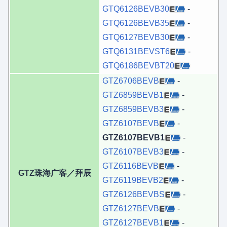
GTQ6126BEVB30
-
GTQ6126BEVB35
-
GTQ6127BEVB30
-
GTQ6131BEVST6
-
GTQ6186BEVBT20
GTZ6706BEVB
-
GTZ6859BEVB1
-
GTZ6859BEVB3
-
GTZ6107BEVB
-
GTZ6107BEVB1
-
GTZ6107BEVB3
-
GTZ6116BEVB
-
GTZ珠海广客／拜辰
GTZ6119BEVB2
-
GTZ6126BEVBS
-
GTZ6127BEVB
-
GTZ6127BEVB1
-