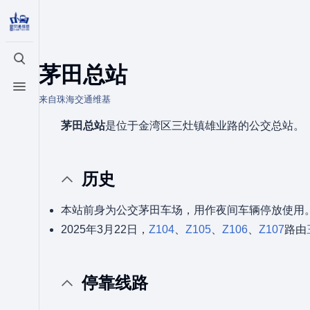
打开/关闭搜索
茅田总站
打开/关闭菜单
来自珠海交通维基
茅田总站
是位于金湾区三灶镇雄业路的公交总站。
历史
本站前身为公交茅田车场，用作夜间车辆停放使用
2025年3月22日，
Z104
、
Z105
、
Z106
、
Z107
路由
停靠线路