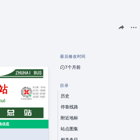
分享此页面
更多
最后修改时间
7个月前
目录
站
历史
nal
停靠线路
附近地标
场信息
站点图集
相关条目