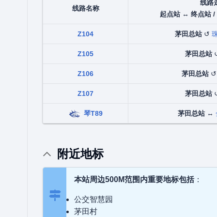
线路
线路名称
起点站 ↔ 终点站 /
Z104
茅田总站
↺
Z105
茅田总站
Z106
茅田总站
Z107
茅田总站
琴T89
茅田总站
↔
附近地标
本站周边500M范围内重要地标包括
：
公交智慧园
茅田村