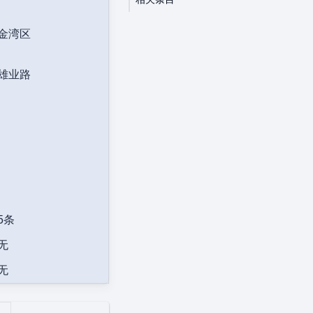
金湾区
雄业路
5条
无
无