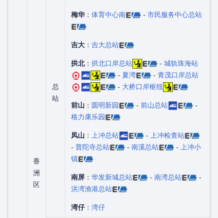
梅华
：
体育中心南
-
市民服务中心总站
吉大
：
吉大总站
拱北
：
拱北口岸总站
-
城轨珠海站
-
夏湾
-
青茂口岸总站
总
-
大桥口岸枢纽
站
前山
：
圆明新园
-
前山总站
-
格力康乐园
凤山
：
上冲总站
-
上冲检查站
-
普陀寺总站
-
南溪总站
-
上冲小
镇
香
洲
南屏
：
华发新城总站
-
南湾总站
-
区
洪湾渔港总站
湾仔
：
湾仔