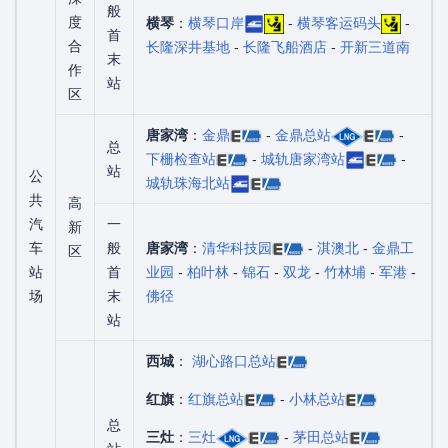
般
度
横琴
：
横琴口岸
-
横琴客运码头
-
首
合
长隆深井基地
-
长隆飞船酒店
-
开新三道南
末
作
站
区
唐家湾
：
金鼎
-
金鼎总站
-
总
下栅检查站
-
城轨唐家湾站
-
站
公
城轨珠海北站
共
高
汽
一
新
车
般
唐家湾
：
清华科技园
-
淇澳北
-
金鼎工
区
站
首
业园
-
柏叶林
-
锦石
-
双龙
-
竹林埔
-
军港
-
场
末
佛径
站
西城
：
湖心路口总站
红旗
：
红旗总站
-
小林总站
总
三灶
：
三灶
-
茅田总站