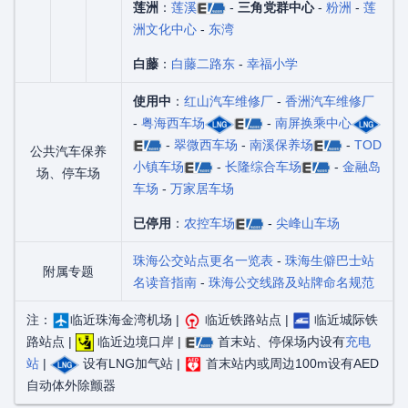
莲洲
：
莲溪
-
三角党群中心
-
粉洲
-
莲
洲文化中心
-
东湾
白藤
：
白藤二路东
-
幸福小学
使用中
：
红山汽车维修厂
-
香洲汽车维修厂
-
粤海西车场
-
南屏换乘中心
-
翠微西车场
-
南溪保养场
-
TOD
公共汽车保养
小镇车场
-
长隆综合车场
-
金融岛
场、停车场
车场
-
万家居车场
已停用
：
农控车场
-
尖峰山车场
珠海公交站点更名一览表
-
珠海生僻巴士站
附属专题
名读音指南
-
珠海公交线路及站牌命名规范
注：
临近珠海金湾机场 |
临近铁路站点 |
临近城际铁
路站点 |
临近边境口岸 |
首末站、停保场内设有
充电
站
|
设有LNG加气站 |
首末站内或周边100m设有AED
自动体外除颤器