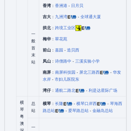
香湾
：
香洲港
-
日月贝
吉大
：
九洲湾
-
全球通大厦
拱北
：
跨境工业区
一
梅华
：
翠花苑
般
首
前山
：
嘉园
-
造贝西
末
凤山
：
诗僧路中
-
三溪实验小学
站
南屏
：
南屏科技园
-
屏北三路西
-
华发
水岸
-
市妇儿医院东
湾仔
：
通航二路北
-
利是达星际广场
横
总
横琴
：
长隆
-
横琴口岸西
-
琴海西
琴
站
路总站
-
爱琴路总站
-
金融岛总站
粤
澳
一
深