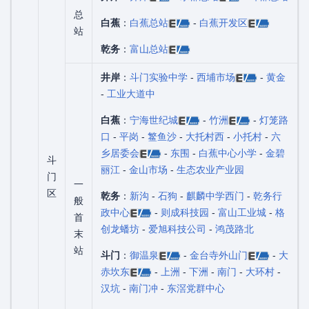
总
白蕉
：
白蕉总站
-
白蕉开发区
站
乾务
：
富山总站
井岸
：
斗门实验中学
-
西埔市场
-
黄金
-
工业大道中
白蕉
：
宁海世纪城
-
竹洲
-
灯笼路
口
-
平岗
-
鳘鱼沙
-
大托村西
-
小托村
-
六
乡居委会
-
东围
-
白蕉中心小学
-
金碧
斗
丽江
-
金山市场
-
生态农业产业园
门
一
区
乾务
：
新沟
-
石狗
-
麒麟中学西门
-
乾务行
般
政中心
-
则成科技园
-
富山工业城
-
格
首
创龙蟠坊
-
爱旭科技公司
-
鸿茂路北
末
站
斗门
：
御温泉
-
金台寺外山门
-
大
赤坎东
-
上洲
-
下洲
-
南门
-
大环村
-
汉坑
-
南门冲
-
东滘党群中心