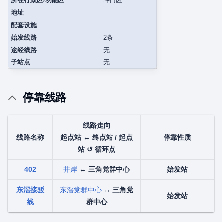
所在行政区/功能区
斗门区
地址
配套设施
始发线路
2条
途经线路
无
子站点
无
停靠线路
线路走向
线路名称
起点站 ↔ 终点站 / 起点
停靠性质
站 ↺ 循环点
402
井岸
↔
三角党群中心
始发站
东滘接驳
东滘党群中心
↔
三角党
始发站
线
群中心