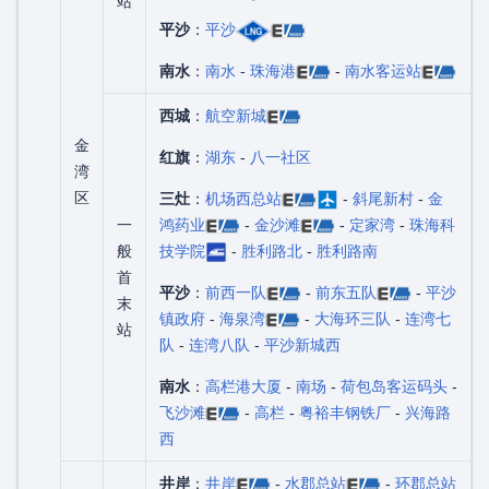
站
平沙
：
平沙
南水
：
南水
-
珠海港
-
南水客运站
西城
：
航空新城
金
红旗
：
湖东
-
八一社区
湾
区
三灶
：
机场西总站
-
斜尾新村
-
金
一
鸿药业
-
金沙滩
-
定家湾
-
珠海科
般
技学院
-
胜利路北
-
胜利路南
首
平沙
：
前西一队
-
前东五队
-
平沙
末
镇政府
-
海泉湾
-
大海环三队
-
连湾七
站
队
-
连湾八队
-
平沙新城西
南水
：
高栏港大厦
-
南场
-
荷包岛客运码头
-
飞沙滩
-
高栏
-
粤裕丰钢铁厂
-
兴海路
西
井岸
：
井岸
-
水郡总站
-
环郡总站