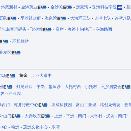
-
斜尾新村
-
金鸿药业
-
金沙滩
-
定家湾
-
珠海科技学院
-
胜
五队
-
平沙镇政府
-
海泉湾
-
大海环三队
-
连湾七队
-
连湾八队
荷包岛客运码头
-
飞沙滩
-
高栏
-
粤裕丰钢铁厂
-
兴海路西
-
环郡总站
开发区
市场
-
黄金
-
工业大道中
洲
-
灯笼路口
-
平岗
-
鳘鱼沙
-
大托村西
-
小托村
-
六乡居委会
态农业产业园
学西门
-
乾务行政中心
-
则成科技园
-
富山工业城
-
格创龙蟠坊
-
爱
外山门
-
大赤坎东
-
上洲
-
下洲
-
南门
-
大环村
-
汉坑
-
南门冲
中心
-
粉洲
-
莲洲文化中心
-
东湾