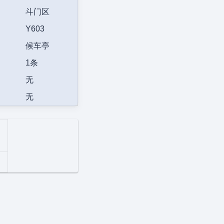
斗门区
Y603
候车亭
1条
无
无