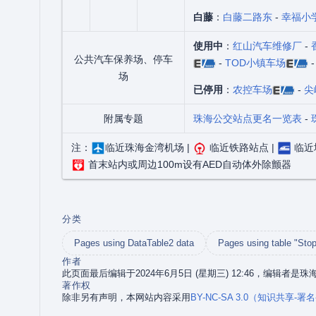
白藤
：
白藤二路东
-
幸福小
使用中
：
红山汽车维修厂
-
公共汽车保养场、停车
-
TOD小镇车场
场
已停用
：
农控车场
-
尖
附属专题
珠海公交站点更名一览表
-
注：
临近珠海金湾机场 |
临近铁路站点 |
临近
首末站内或周边100m设有AED自动体外除颤器
分类
Pages using DataTable2 data
Pages using table "Stop
作者
此页面最后编辑于2024年6月5日 (星期三) 12:46，编辑者是
著作权
除非另有声明，本网站内容采用
BY-NC-SA 3.0（知识共享-