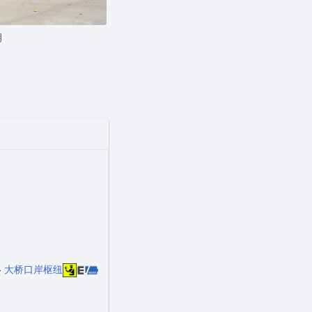
月
-
大桥口岸枢纽