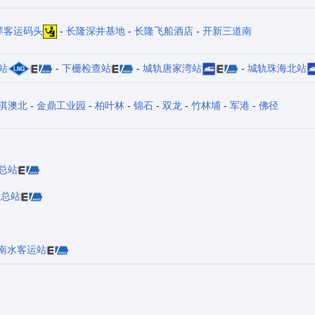
琴客运码头
-
长隆深井基地
-
长隆飞船酒店
-
开新三道南
站
-
下栅检查站
-
城轨唐家湾站
-
城轨珠海北站
淇澳北
-
金鼎工业园
-
柏叶林
-
锦石
-
双龙
-
竹林埔
-
军港
-
佛径
总站
田总站
南水客运站