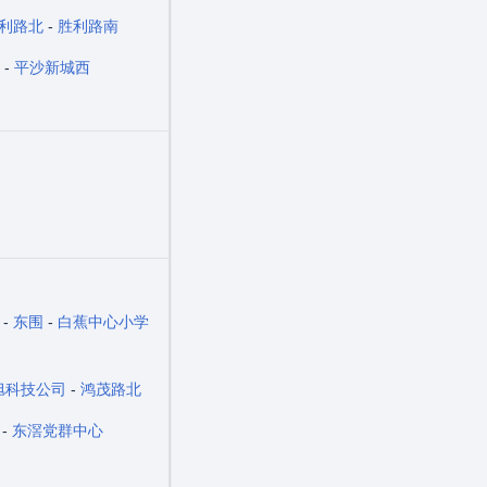
利路北
-
胜利路南
-
平沙新城西
-
东围
-
白蕉中心小学
旭科技公司
-
鸿茂路北
-
东滘党群中心