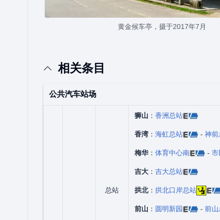
黄金候车亭，摄于2017年7月
相关条目
公共汽车站场
狮山
：
香洲总站
香湾
：
海虹总站
-
神前
梅华
：
体育中心南
-
市
吉大
：
吉大总站
总站
拱北
：
拱北口岸总站
前山
：
圆明新园
-
前山