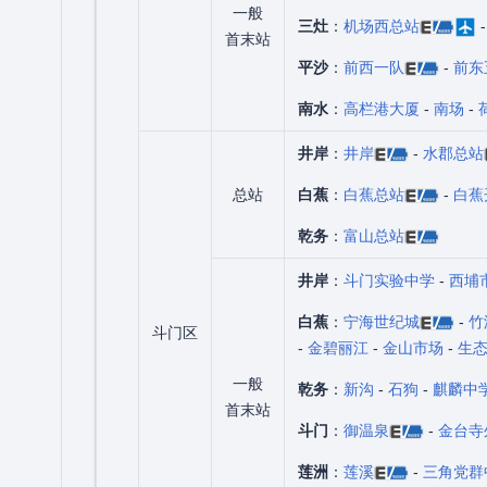
一般
三灶
：
机场西总站
首末站
平沙
：
前西一队
-
前东
南水
：
高栏港大厦
-
南场
-
井岸
：
井岸
-
水郡总站
总站
白蕉
：
白蕉总站
-
白蕉
乾务
：
富山总站
井岸
：
斗门实验中学
-
西埔
白蕉
：
宁海世纪城
-
竹
斗门区
-
金碧丽江
-
金山市场
-
生
一般
乾务
：
新沟
-
石狗
-
麒麟中
首末站
斗门
：
御温泉
-
金台寺
莲洲
：
莲溪
-
三角党群