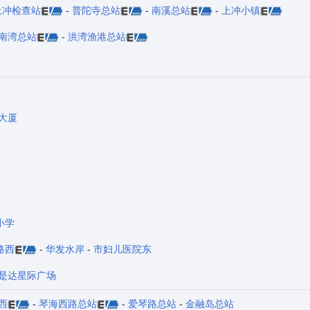
上冲检查站
-
普陀寺总站
-
南溪总站
-
上冲小镇
南湾总站
-
洪湾渔港总站
大厦
小学
路西
-
华发水岸
-
市妇儿医院东
是达星际广场
西
-
琴海西路总站
-
爱琴路总站
-
金融岛总站