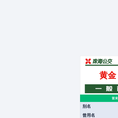
黄金
首末
别名
曾用名