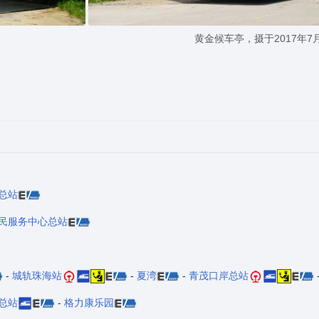
黄金候车亭，摄于2017年7
总站
民服务中心总站
-
城轨珠海站
-
夏湾
-
青茂口岸总站
总站
-
格力康乐园