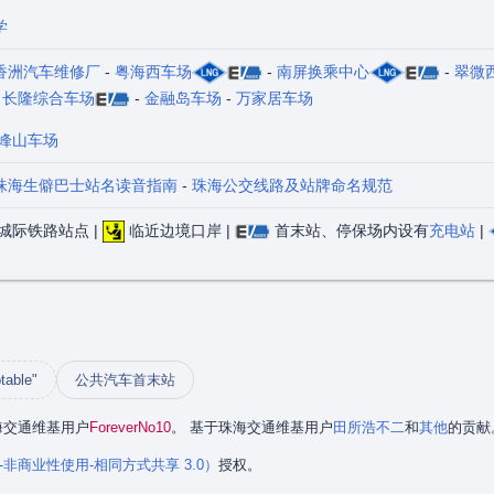
学
香洲汽车维修厂
-
粤海西车场
-
南屏换乘中心
-
翠微
-
长隆综合车场
-
金融岛车场
-
万家居车场
峰山车场
珠海生僻巴士站名读音指南
-
珠海公交线路及站牌命名规范
城际铁路站点 |
临近边境口岸 |
首末站、停保场内设有
充电站
|
table"
公共汽车首末站
珠海交通维基用户
ForeverNo10
。 基于珠海交通维基用户
田所浩不二
和
其他
的贡献
署名-非商业性使用-相同方式共享 3.0）
授权。