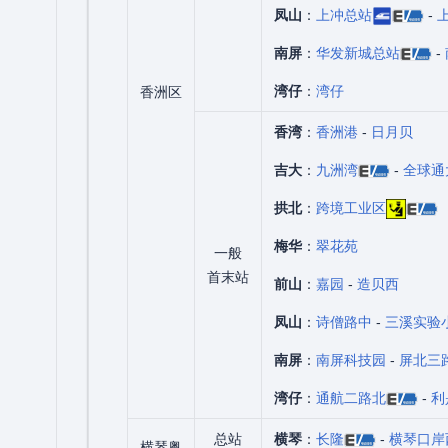
凤山
：
上冲总站
-
南屏
：
华发新城总站
-
湾仔
：
湾仔
香洲区
香湾
：
香洲港
-
日月贝
吉大
：
九洲湾
-
全球通
拱北
：
跨境工业区
梅华
：
翠花苑
一般
首末站
前山
：
嘉园
-
造贝西
凤山
：
诗僧路中
-
三溪实验
南屏
：
南屏科技园
-
屏北三
湾仔
：
通航二路北
-
利
总站
横琴
：
长隆
-
横琴口岸
横琴粤