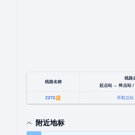
线路
线路名称
起点站 ↔ 终点站 /
Z272
环郡总站
附近地标