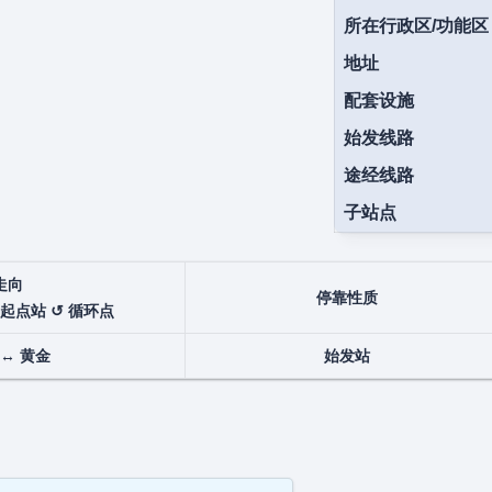
所在行政区/功能区
地址
配套设施
始发线路
途经线路
子站点
走向
停靠性质
 起点站 ↺ 循环点
↔
黄金
始发站