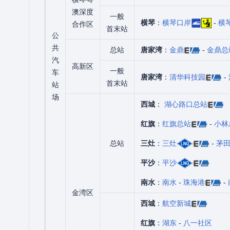
澳深度
一般
横琴
：
横琴口岸
-
横
合作区
首末站
公
共
总站
唐家湾
：
金鼎
-
金鼎总
汽
高新区
一般
车
唐家湾
：
清华科技园
-
首末站
站
场
西城
：
湖心路口总站
红旗
：
红旗总站
-
小林
总站
三灶
：
三灶
-
茅
平沙
：
平沙
南水
：
南水
-
珠海港
-
金湾区
西城
：
航空新城
红旗
：
湖东
-
八一社区