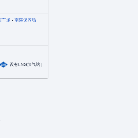
西车场
-
南溪保养场
设有LNG加气站 |
。