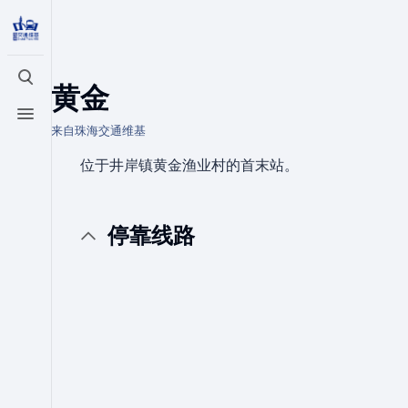
打开/关闭搜索
黄金
打开/关闭菜单
来自珠海交通维基
位于井岸镇黄金渔业村的首末站。
停靠线路