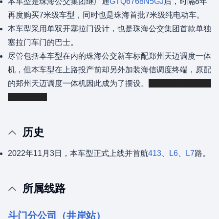
本车型是珠海公交集团继广通
GTQ6768N5GJ
后，时隔8年
再度购买7米级车型，同时也是珠海首批7米级纯电动车。
本车型采用单双开塞拉门设计，也是珠海公交集团首款单独
塞拉门车门的巴士。
尽管包括本车型在内的珠海公交新车标配郑州天迈调度一体
机，但本车型在上路投产前却另外加装海信调度终端，原配
的郑州天迈调度一体机因此成为了摆设。
可以看出斗分是多
么喜爱海信
历史
2022年11月3日，本车型正式上线并首航
413
、
L6
、
L7
路。
所属线路
斗门分公司（井岸站）