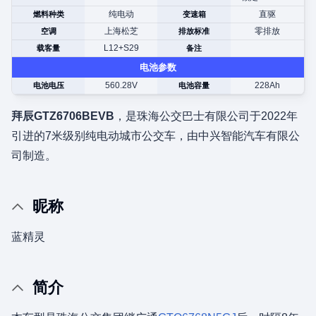
纯电动
直驱
燃料种类
变速箱
上海松芝
零排放
空调
排放标准
L12+S29
载客量
备注
电池参数
560.28V
228Ah
电池电压
电池容量
拜辰GTZ6706BEVB
，是珠海公交巴士有限公司于2022年
引进的7米级别纯电动城市公交车，由中兴智能汽车有限公
司制造。
昵称
蓝精灵
简介