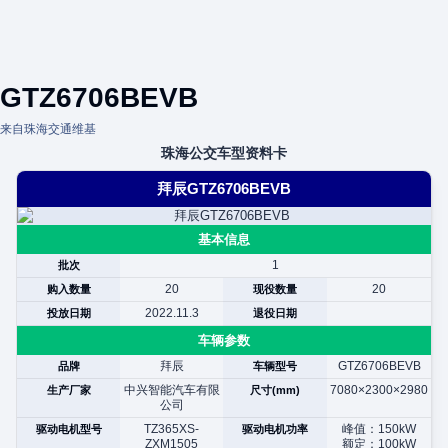
GTZ6706BEVB
来自珠海交通维基
珠海公交车型资料卡
拜辰GTZ6706BEVB
基本信息
1
批次
20
20
购入数量
现役数量
2022.11.3
投放日期
退役日期
车辆参数
拜辰
GTZ6706BEVB
品牌
车辆型号
中兴智能汽车有限
7080×2300×2980
生产厂家
尺寸(mm)
公司
TZ365XS-
峰值：150kW
驱动电机型号
驱动电机功率
ZXM1505
额定：100kW