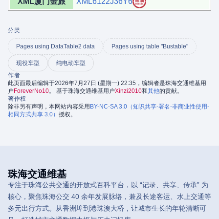
XML厦门金旅
XML6122J36Y6
分类
Pages using DataTable2 data
Pages using table "Bustable"
现役车型
纯电动车型
作者
此页面最后编辑于2026年7月27日 (星期一) 22:35，编辑者是珠海交通维基用
户
ForeverNo10
。 基于珠海交通维基用户
Xinzi2010
和
其他
的贡献。
著作权
除非另有声明，本网站内容采用
BY-NC-SA 3.0（知识共享-署名-非商业性使用-
相同方式共享 3.0）
授权。
珠海交通维基
专注于珠海公共交通的开放式百科平台，以 “记录、共享、传承” 为
核心，聚焦珠海公交 40 余年发展脉络，兼及长途客运、水上交通等
多元出行方式。从香洲埠到港珠澳大桥，让城市生长的年轮清晰可