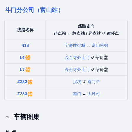
斗门分公司（富山站）
线路走向
线路名称
起点站 ↔ 终点站 / 起点站 ↺ 循环点
416
宁海世纪城
↔
富山总站
L6
金台寺外山门
↺ 菉猗堂
L7
金台寺外山门
↺ 菉猗堂
Z282
汉坑
↺
南门冲
Z283
南门
↔
大环村
车辆图集