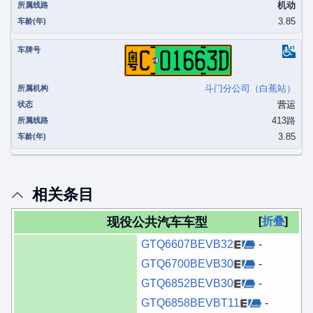
机动
3.85
粤C01663D
斗门分公司（白蕉站）
营运
413路
3.85
相关条目
现役公共汽车车型
折叠
GTQ6607BEVB32
-
GTQ6700BEVB30
-
GTQ6852BEVB30
-
GTQ6858BEVBT11
-