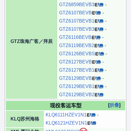
GTZ6859BEVB3
-
GTZ6107BEVB
-
GTZ6107BEVB1
-
GTZ6107BEVB3
-
GTZ6116BEVB
-
GTZ珠海广客／拜辰
GTZ6119BEVB2
-
GTZ6126BEVBS
-
GTZ6127BEVB
-
GTZ6127BEVB1
-
GTZ6129BEVB
-
GTZ6129BEVB1
-
GTZ6129BEVB2
现役客运车型
折叠
KLQ6111HZEV1N1
-
KLQ苏州海格
KLQ6121HZEV1N1