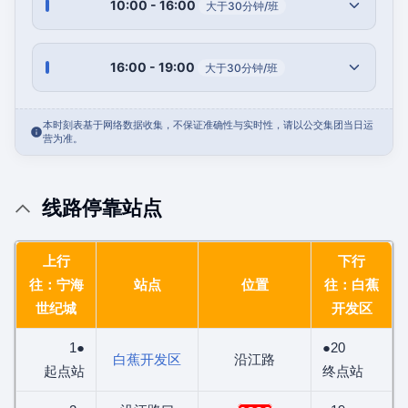
10:00 - 16:00
大于30分钟/班
16:00 - 19:00
大于30分钟/班
本时刻表基于网络数据收集，不保证准确性与实时性，请以公交集团当日运
营为准。
线路停靠站点
上行
下行
往：宁海
站点
位置
往：白蕉
世纪城
开发区
1●
●20
白蕉开发区
沿江路
起点站
终点站