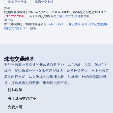
珠海巴士路线
珠海公交支线
作者
此页面最后编辑于2026年7月23日 (星期四) 00:19，编辑者是珠海交通维基用
户
ForeverNo10
。 基于珠海交通维基用户
楼上大白
和
其他
的贡献。
著作权
除非另有声明，本网站内容采用
BY-NC-SA 3.0（知识共享-署名-非商业性使用-
相同方式共享 3.0）
授权。
珠海交通维基
专注于珠海公共交通的开放式百科平台，以 “记录、共享、传承” 为
核心，聚焦珠海公交 40 余年发展脉络，兼及长途客运、水上交通等
多元出行方式。从香洲埠到港珠澳大桥，让城市生长的年轮清晰可
见，打造城市交通数据中枢与历史记忆库。
隐私政策
关于珠海交通维基
免责声明