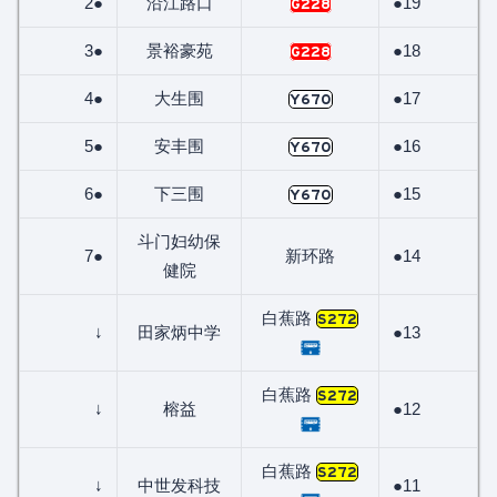
2●
沿江路口
●19
G228
3●
景裕豪苑
●18
G228
4●
大生围
●17
Y670
5●
安丰围
●16
Y670
6●
下三围
●15
Y670
斗门妇幼保
7●
新环路
●14
健院
白蕉路
S272
↓
田家炳中学
●13
白蕉路
S272
↓
榕益
●12
白蕉路
S272
↓
中世发科技
●11