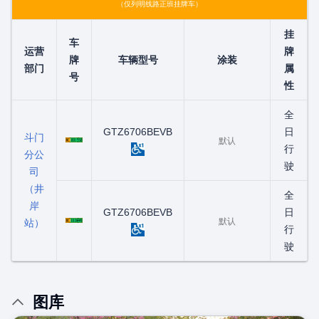
（仅列明线路正班挂牌车）
挂
车
运营
牌
牌
车辆型号
涂装
部门
属
号
性
全
粤C00155D
GTZ6706BEVB
日
斗门
默认
行
分公
驶
司
（井
全
岸
粤C01069D
GTZ6706BEVB
日
默认
站）
行
驶
图库