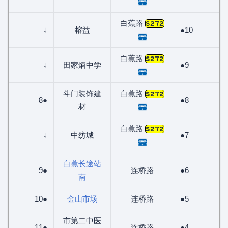
白蕉路
S272
↓
榕益
●10
白蕉路
S272
↓
田家炳中学
●9
斗门装饰建
白蕉路
S272
8●
●8
材
白蕉路
S272
↓
中纺城
●7
白蕉长途站
9●
连桥路
●6
南
10●
金山市场
连桥路
●5
市第二中医
11●
连桥路
●4