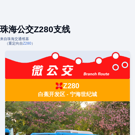
珠海公交Z280支线
来自珠海交通维基
（重定向自
Z280
）
Z280
白蕉开发区 - 宁海世纪城