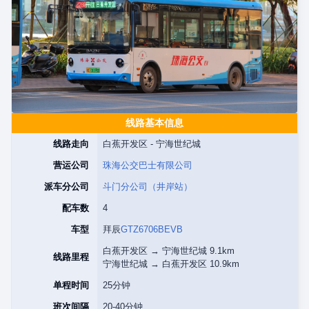
线路基本信息
线路走向
白蕉开发区 - 宁海世纪城
营运公司
珠海公交巴士有限公司
派车分公司
斗门分公司（井岸站）
配车数
4
车型
拜辰
GTZ6706BEVB
白蕉开发区 → 宁海世纪城 9.1km
线路里程
宁海世纪城 → 白蕉开发区 10.9km
单程时间
25分钟
班次间隔
20-40分钟