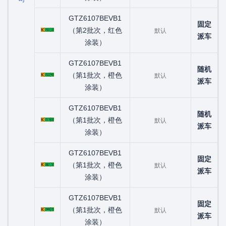
GTZ6107BEVB1
粤C05010D
固定
（第2批次，红色
默认
派车
涂装）
GTZ6107BEVB1
粤C05229D
随机
（第1批次，橙色
默认
派车
涂装）
GTZ6107BEVB1
粤C05780D
随机
（第1批次，橙色
默认
派车
涂装）
GTZ6107BEVB1
粤C08215D
固定
（第1批次，橙色
默认
派车
涂装）
GTZ6107BEVB1
粤C09907D
固定
（第1批次，橙色
默认
派车
涂装）