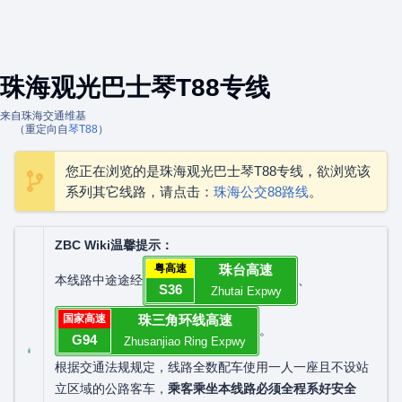
珠海观光巴士琴T88专线
来自珠海交通维基
（重定向自
琴T88
）
您正在浏览的是珠海观光巴士琴T88专线，欲浏览该
系列其它线路，请点击：
珠海公交88路线
。
ZBC Wiki温馨提示：
粤高速
珠台高速
本线路中途途经
、
S36
Zhutai Expwy
国家高速
珠三角环线高速
。
G94
Zhusanjiao Ring Expwy
根据交通法规规定，线路全数配车使用一人一座且不设站
立区域的公路客车，
乘客乘坐本线路必须全程系好安全