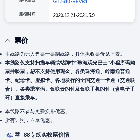
服役车型
GTZ6107BEVB1
服役时间
2020.12.21-2021.5.9
票价
本线路为无人售票一票制线路，具体执收票价见下表。
本线路仅支持扫描车辆或站牌中“珠海观光巴士”小程序码购
票并验票，恕不支持使用现金、各类珠海通、岭南通普通
卡、纪念卡、虚拟卡、各地发行的全国交通一卡通（交通联
合）、各类乘车码、银联云闪付及银联手机闪付（含电子手
环）直接乘车。
本线路不参与免费换乘优惠。
所有证照，不享优惠。
琴T88专线实收票价情