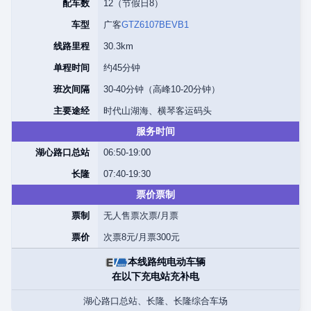
配车数
12（节假日8）
车型
广客
GTZ6107BEVB1
线路里程
30.3km
单程时间
约45分钟
班次间隔
30-40分钟（高峰10-20分钟）
主要途经
时代山湖海、横琴客运码头
服务时间
湖心路口总站
06:50-19:00
长隆
07:40-19:30
票价票制
票制
无人售票次票/月票
票价
次票8元/月票300元
本线路纯电动车辆
在以下充电站充补电
湖心路口总站、长隆、长隆综合车场