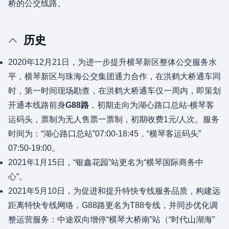
桥的公交线路。
历史
2020年12月21日，为进一步提升横琴新区整体公交服务水
平，横琴新区与珠海公交集团通力合作，在洪鹤大桥通车同
时，第一时间现场勘查，在洪鹤大桥通车仅一周内，即策划
开通本线路前身
G88路
，初期走向为湖心路口总站-横琴客
运码头，票制为无人售票一票制，初期收费1元/人次。服务
时间为：“湖心路口总站”07:00-18:45，“横琴客运码头”
07:50-19:00。
2021年1月15日，“银鑫花园”站更名为“横琴国际商务中
心”。
2021年5月10日，为促进和提升特快专线服务品质，构建远
距离特快专线网络，G88路更名为T88专线，并同步优化调
整运营服务：中途双向增停“横琴大桥南”站（“时代山湖海”