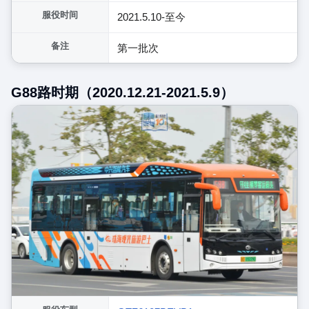
服役时间
2021.5.10-至今
备注
第一批次
G88路时期（2020.12.21-2021.5.9）