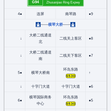
G94
Zhusanjiao Ring Expwy
4●
连屏
南琴路
●9
——
横琴大桥
——
大桥二线通道
↓
二线关上客区
●8
北
大桥二线通道
↓
二线关下客区
●7
南
环岛东路
5●
横琴大桥南
↑
S530
↓
十字门大道
十字门大道
●6
横琴国际商务
环岛东路
6●
●5
中心
S530