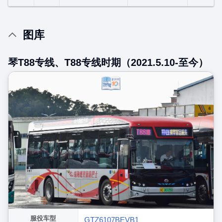
图库
琴T88专线、T88专线时期（2021.5.10-至今）
服役车型
GTZ6107BEVB1