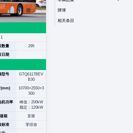
牌簿
相关条目
1
役数量
295
役日期
辆型号
GTQ6117BEV
B30
(mm)
10700×2550×3
300
电机功率
峰值：200kW
额定：120kW
速箱
直驱
放标准
零排放