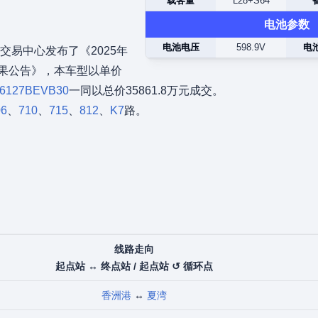
载客量
L28+S64
电池参数
电池电压
598.9V
电
交易中心发布了《2025年
结果公告》，本车型以单价
6127BEVB30
一同以总价35861.8万元成交。
06
、
710
、
715
、
812
、
K7
路。
线路走向
起点站 ↔ 终点站 / 起点站 ↺ 循环点
香洲港
↔
夏湾