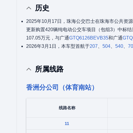
历史
2025年10月17日，珠海公交巴士在珠海市公共资源
更新购置420辆纯电动公交车项目（包组3）中标
107.05万元，与广通
GTQ6126BEVB35
和广通
GTQ
2026年3月1日，本车型首航于
207
、
504
、
540
、
7
所属线路
香洲分公司（体育南站）
线路名称
11