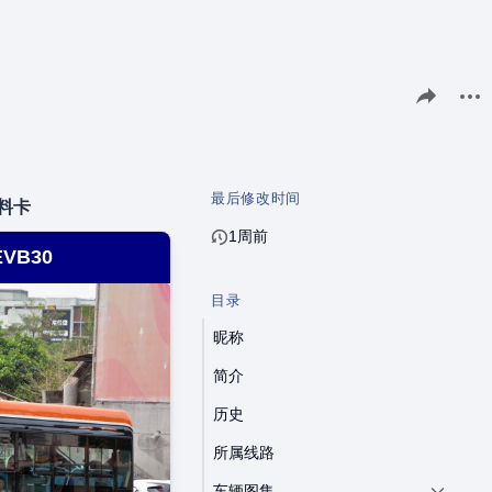
分享此页面
更多
最后修改时间
料卡
1周前
VB30
目录
昵称
简介
历史
所属线路
车辆图集