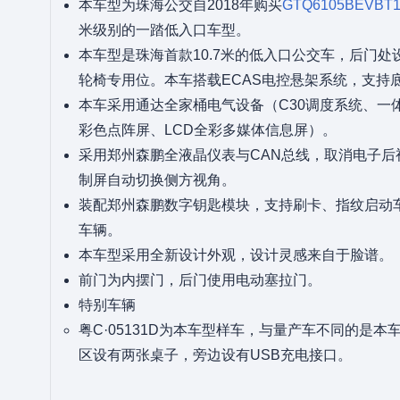
本车型为珠海公交自2018年购买
GTQ6105BEVBT1
米级别的一踏低入口车型。
本车型是珠海首款10.7米的低入口公交车，后门
轮椅专用位。本车搭载ECAS电控悬架系统，支持
本车采用通达全家桶电气设备（C30调度系统、一
彩色点阵屏、LCD全彩多媒体信息屏）。
采用郑州森鹏全液晶仪表与CAN总线，取消电子后
制屏自动切换侧方视角。
装配郑州森鹏数字钥匙模块，支持刷卡、指纹启动
车辆。
本车型采用全新设计外观，设计灵感来自于脸谱。
前门为内摆门，后门使用电动塞拉门。
特别车辆
粤C·05131D为本车型样车，与量产车不同的是
区设有两张桌子，旁边设有USB充电接口。