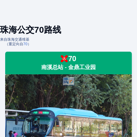
珠海公交70路线
来自珠海交通维基
（重定向自
70
）
70
南溪总站 - 金鼎工业园