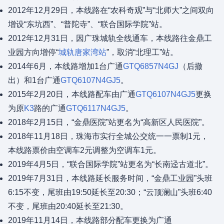
2012年12月29日，本线路在“农科奇观”与“北师大”之间双向
增设“东坑西”、“普陀寺”、“联合国际学院”站。
2012年12月31日，因广珠城轨全线通车，本线路往金鼎工
业园方向增停“
城轨唐家湾站
”，取消“北理工”站。
2014年6月，本线路增加1台广通
GTQ6857N4GJ
（后撤
出）和1台广通
GTQ6107N4GJ5
。
2015年2月20日，本线路配车由广通
GTQ6107N4GJ5
更换
为原
K3
路的广通
GTQ6117N4GJ5
。
2018年2月15日，“金鼎医院”站更名为“高新区人民医院”。
2018年11月18日，珠海市实行全城公交统一一票制1元，
本线路票价由空调车2元调整为空调车1元。
2019年4月5日，“联合国际学院”站更名为“长南迳古道北”。
2019年7月31日，本线路延长服务时间，“金鼎工业园”头班
6:15不变，尾班由19:50延长至20:30；“云顶澜山”头班6:40
不变，尾班由20:40延长至21:30。
2019年11月14日，本线路部分配车更换为广通