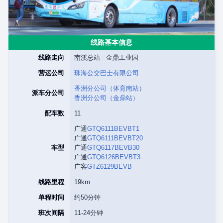
线路基本信息
线路走向
南溪总站 - 金鼎工业园
营运公司
珠海公交巴士有限公司
香洲分公司（体育南站）
派车分公司
香洲分公司（金鼎站）
配车数
11
广通
GTQ6111BEVBT1
广通
GTQ6111BEVBT20
车型
广通
GTQ6117BEVB30
广通
GTQ6126BEVBT3
广客
GTZ6129BEVB
线路里程
19km
单程时间
约50分钟
班次间隔
11-24分钟