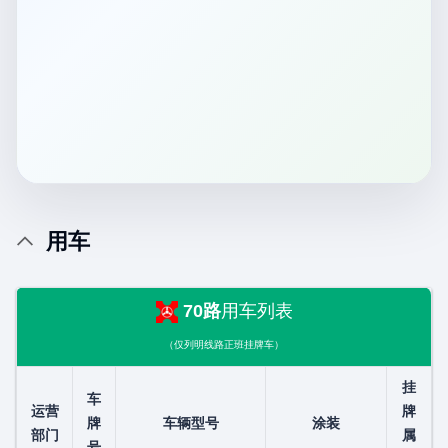
用车
70路
用车列表
（仅列明线路正班挂牌车）
挂
车
运营
牌
牌
车辆型号
涂装
部门
属
号