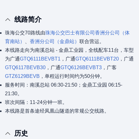
线路简介
珠海公交70路线由
珠海公交巴士有限公司
香洲分公司（体
育南站）
、
香洲分公司（金鼎站）
联合营运。
本线路走向为南溪总站 - 金鼎工业园，全线配车11台，车型
为广通
GTQ6111BEVBT1
，广通
GTQ6111BEVBT20
，广通
GTQ6117BEVB30
，广通
GTQ6126BEVBT3
，广客
GTZ6129BEVB
，单程运行时间约为50分钟。
服务时间：南溪总站 06:30-21:50；金鼎工业园 06:15-
21:30。
班次间隔：11-24分钟一班。
本线路是首条途经凤凰山隧道的常规公交线路。
历史