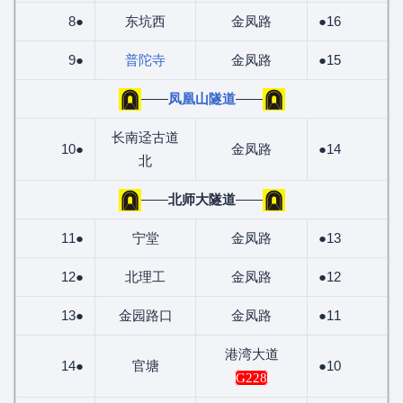
8●
东坑西
金凤路
●16
9●
普陀寺
金凤路
●15
——
凤凰山隧道
——
长南迳古道
10●
金凤路
●14
北
——
北师大隧道
——
11●
宁堂
金凤路
●13
12●
北理工
金凤路
●12
13●
金园路口
金凤路
●11
港湾大道
14●
官塘
●10
G228