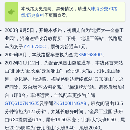
本线路历史走向、票价情况，请进入
珠海公交70路
线/历史资料
子页面查看。
2003年9月5日，开通本线路，初期走向为“北师大—金鼎工
业园”，沿途途经收容教育所、下栅、北理工等站，线路配
车为扬子
YZL6730C
，票价为普通车1元。
2006年8月，本线路配车更换为金龙
XMQ6840G
。
2012年11月12日，为配合凤凰山隧道通车，本线路首末站
由“北师大”延长至“云顶澜山”。经“北师大”后，沿凤凰山隧
道、金凤路、旅游路、梅界路到达新终点站“云顶澜山”，返
程同途。双向增停“农科奇观”、“梅溪牌坊”站。调整后增加4
台（即8台）车辆运营，全线配车更换为广通
GTQ6107N4GJ5
及宇通
ZK6100HNGA9
，班次间隔由13.5
分钟缩短为12.5分钟，并延长服务时间，“金鼎工业园”头班
由6:30提前至6:15，尾班19:50不变；“北师大”头班6:50，尾
班20:15调整为“云顶澜山”头班6:40，尾班20:40。