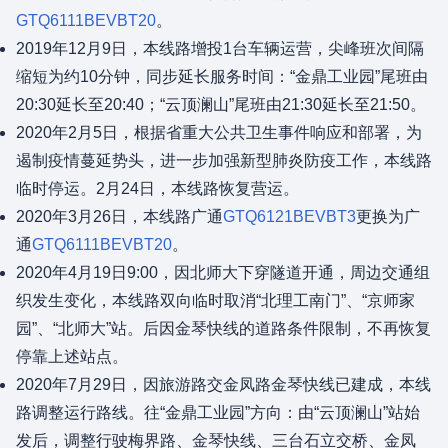
GTQ6111BEVBT20
。
2019年12月9日，本线路增投1台车辆运营，尖峰班次间隔
缩短为约10分钟，同步延长服务时间：“金鼎工业园”尾班由
20:30延长至20:40；“云顶澜山”尾班由21:30延长至21:50。
2020年2月5日，根据省重大公共卫生事件响应和部署，为
遏制疫情蔓延势头，进一步加强新型肺炎防疫工作，本线路
临时停运。2月24日，本线路恢复营运。
2020年3月26日，本线路广通
GTQ6121BEVBT3
更换为广
通
GTQ6111BEVBT20
。
2020年4月19日9:00，因北师大下穿隧道开通，周边交通组
织发生变化，本线路双向临时取消“北理工南门”、“京师家
园”、“北师大”站。后因金琴快线的道路条件限制，不再恢复
停靠上述站点。
2020年7月29日，因旅游路交金凤路金琴快线已建成，本线
路调整运行路线。往“金鼎工业园”方向：由“云顶澜山”站始
发后，调整行驶梅界路、金琴快线、三台石立交桥、金凤