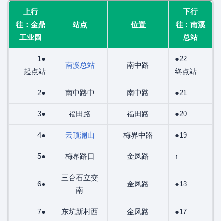
上行
下行
往：金鼎
站点
位置
往：南溪
工业园
总站
1●
●22
南溪总站
南中路
起点站
终点站
2●
南中路中
南中路
●21
3●
福田路
福田路
●20
4●
云顶澜山
梅界中路
●19
5●
梅界路口
金凤路
↑
三台石立交
6●
金凤路
●18
南
7●
东坑新村西
金凤路
●17