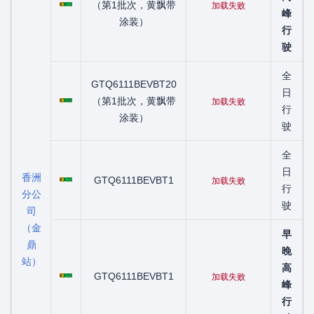
（第1批次，黄飘带
加载失败
峰
涂装）
行
驶
全
GTQ6111BEVBT20
粤C00589D
日
（第1批次，黄飘带
加载失败
行
涂装）
驶
全
粤C01225D
日
香洲
GTQ6111BEVBT1
加载失败
行
分公
驶
司
（金
早
鼎
晚
站）
粤C07095D
高
GTQ6111BEVBT1
加载失败
峰
行