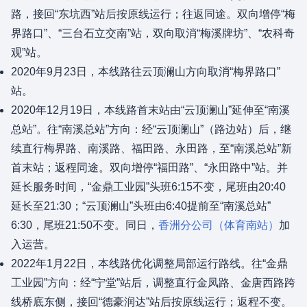
路，接回“东坑西”站后按原线运行；往返同途。双向增停“梅
界路口”、“三台石立交南”站，双向取消“梅溪牌坊”、“农科奇
观”站。
2020年9月23日，本线路往云顶澜山方向取消“梅界路口”
站。
2020年12月19日，本线路首末站由“云顶澜山”延伸至“南溪
总站”。往“南溪总站”方向：经“云顶澜山”（路边站）后，继
续直行梅界路、南溪路、福田路、永田路，至“南溪总站”新
首末站；返程同途。双向增停“福田路”、“永田路中”站。并
延长服务时间，“金鼎工业园”头班6:15不变，尾班由20:40
延长至21:30；“云顶澜山”头班由6:40提前至“南溪总站”
6:30，尾班21:50不变。同日，
香洲分公司（体育南站）
加
入运营。
2022年1月22日，本线路优化调整局部运行路线。往“金鼎
工业园”方向：经“宁堂”站后，调整直行金凤路、金唐西路跨
线桥底东侧，接回“德豪润达”站后按原线运行；返程不变。