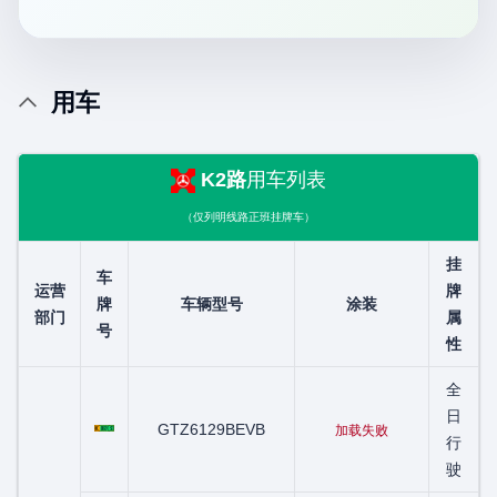
用车
K2路
用车列表
（仅列明线路正班挂牌车）
挂
车
运营
牌
牌
车辆型号
涂装
部门
属
号
性
全
粤C06913D
日
GTZ6129BEVB
加载失败
行
驶