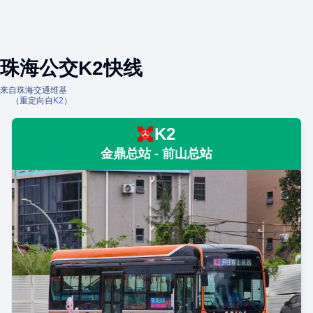
珠海公交K2快线
来自珠海交通维基
（重定向自
K2
）
K2
金鼎总站 - 前山总站