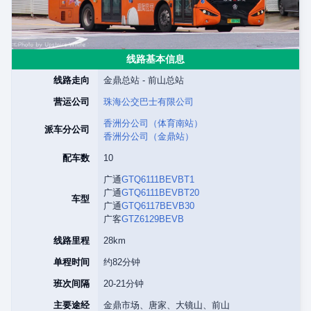
线路基本信息
线路走向
金鼎总站 - 前山总站
营运公司
珠海公交巴士有限公司
香洲分公司（体育南站）
派车分公司
香洲分公司（金鼎站）
配车数
10
广通
GTQ6111BEVBT1
广通
GTQ6111BEVBT20
车型
广通
GTQ6117BEVB30
广客
GTZ6129BEVB
线路里程
28km
单程时间
约82分钟
班次间隔
20-21分钟
主要途经
金鼎市场、唐家、大镜山、前山