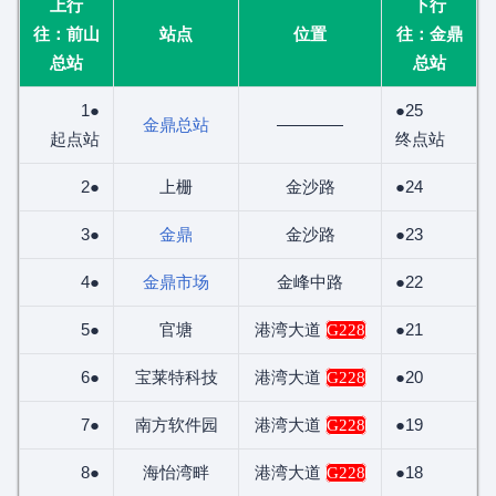
上行
下行
往：前山
站点
位置
往：金鼎
总站
总站
1●
●25
金鼎总站
————
起点站
终点站
2●
上栅
金沙路
●24
3●
金鼎
金沙路
●23
4●
金鼎市场
金峰中路
●22
5●
官塘
港湾大道
●21
G228
6●
宝莱特科技
港湾大道
●20
G228
7●
南方软件园
港湾大道
●19
G228
8●
海怡湾畔
港湾大道
●18
G228