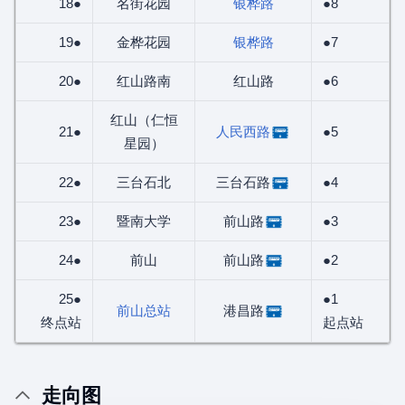
18●
名街花园
银桦路
●8
19●
金桦花园
银桦路
●7
20●
红山路南
红山路
●6
红山（仁恒
21●
人民西路
●5
星园）
22●
三台石北
三台石路
●4
23●
暨南大学
前山路
●3
24●
前山
前山路
●2
25●
●1
前山总站
港昌路
终点站
起点站
走向图