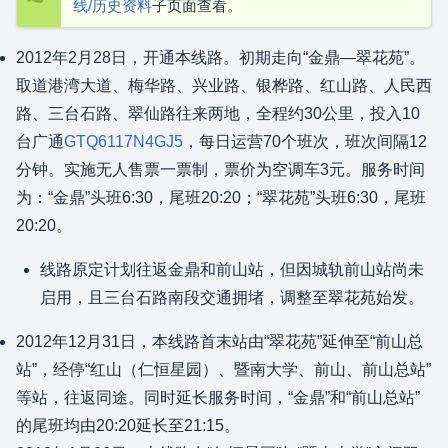
线/历史资料
子页面查看。
2012年2月28日，开通本线路。初期走向“金鼎—翠花苑”。
取道港湾大道、梅华路、兴业路、银桦路、红山路、人民西
路、三台石路、翠仙路往来两地，全程约30公里，投入10
台广通
GTQ6117N4GJ5
，每日运营70个班次，班次间隔12
分钟。实施无人售票一票制，票价为空调车3元。服务时间
为：“金鼎”头班6:30，尾班20:20；“翠花苑”头班6:30，尾班
20:20。
线路原定计划往返金鼎和前山站，但因城轨前山站尚未
启用，且三台石路南段交通拥堵，调整至翠花苑始发。
2012年12月31日，本线路首末站由“翠花苑”延伸至“前山总
站”，经停“红山（仁恒星园）、暨南大学、前山、前山总站”
等站，往返同途。同时延长服务时间，“金鼎”和“前山总站”
的尾班均由20:20延长至21:15。