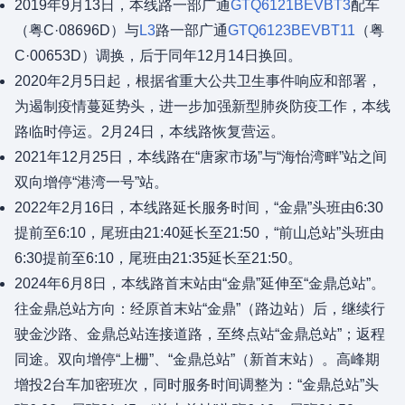
2019年9月13日，本线路一部广通
GTQ6121BEVBT3
配车
（粤C·08696D）与
L3
路一部广通
GTQ6123BEVBT11
（粤
C·00653D）调换，后于同年12月14日换回。
2020年2月5日起，根据省重大公共卫生事件响应和部署，
为遏制疫情蔓延势头，进一步加强新型肺炎防疫工作，本线
路临时停运。2月24日，本线路恢复营运。
2021年12月25日，本线路在“唐家市场”与“海怡湾畔”站之间
双向增停“港湾一号”站。
2022年2月16日，本线路延长服务时间，“金鼎”头班由6:30
提前至6:10，尾班由21:40延长至21:50，“前山总站”头班由
6:30提前至6:10，尾班由21:35延长至21:50。
2024年6月8日，本线路首末站由“金鼎”延伸至“金鼎总站”。
往金鼎总站方向：经原首末站“金鼎”（路边站）后，继续行
驶金沙路、金鼎总站连接道路，至终点站“金鼎总站”；返程
同途。双向增停“上栅”、“金鼎总站”（新首末站）。高峰期
增投2台车加密班次，同时服务时间调整为：“金鼎总站”头