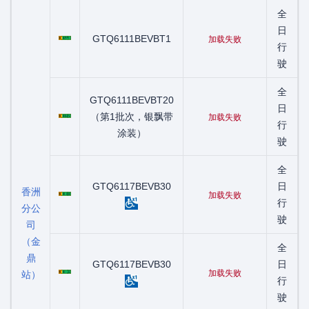
全
粤C00591D
日
GTQ6111BEVBT1
加载失败
行
驶
全
GTQ6111BEVBT20
粤C00685D
日
（第1批次，银飘带
加载失败
行
涂装）
驶
全
粤C01088D
GTQ6117BEVB30
日
香洲
加载失败
行
分公
驶
司
（金
全
鼎
粤C01136D
GTQ6117BEVB30
日
加载失败
站）
行
驶