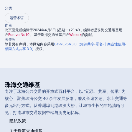
分类
运营术语
作者
此页面最后编辑于2024年4月8日 (星期一) 21:49，编辑者是珠海交通维基用
户
ForeverNo10
。 基于珠海交通维基用户
Winterx
的贡献。
著作权
除非另有声明，本网站内容采用
BY-NC-SA 3.0（知识共享-署名-非商业性使用-
相同方式共享 3.0）
授权。
珠海交通维基
专注于珠海公共交通的开放式百科平台，以 “记录、共享、传承” 为
核心，聚焦珠海公交 40 余年发展脉络，兼及长途客运、水上交通等
多元出行方式。从香洲埠到港珠澳大桥，让城市生长的年轮清晰可
见，打造城市交通数据中枢与历史记忆库。
隐私政策
关于珠海交通维基