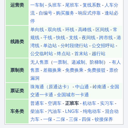
运营类
一车制
-
头班车
-
尾班车
-
复线系数
-
人车分
流
-
自编号
-
购买服务
-
响应式停靠
-
逢站必
停
单向线
-
双向线
-
环线
-
高峰线
-
区间线
-
常
规线
-
干线
-
快线
-
支线
-
夜间线
-
跨市线
-
港
线路类
湾线
-
单边站
-
分时段绕行站
-
公交招呼站
-
公交临时站
-
终点站
-
首末站
-
越行站
无人售票
（
一票制
、
递减制
、
阶梯制
） -
有人
票制类
售票
-
差额换乘
-
免费换乘
-
免费接驳
-
票价
漏洞
珠海通（原通达卡）
-
中山通
-
岭南通
-
全国
票证类
交通一卡通
-
全国城市一卡通
普通车
-
空调车
-
正班车
-
机动车
-
实习车
-
车务类
柴油车
-
汽油车
-
LNG车
-
纯电动车
-
混合动
力车
-
一保
-
二保
-
三保
-
四保
-
铰接保养