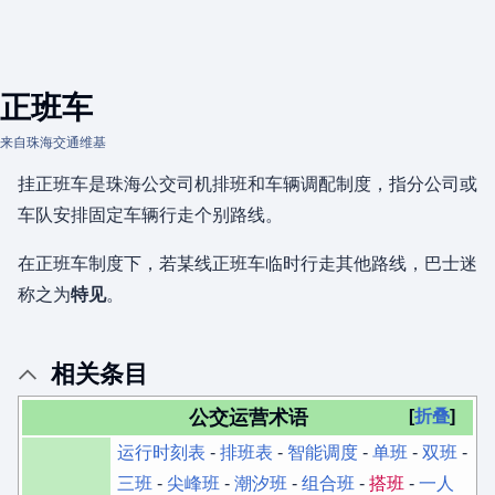
正班车
来自珠海交通维基
挂正班车是珠海公交司机排班和车辆调配制度，指分公司或
车队安排固定车辆行走个别路线。
在正班车制度下，若某线正班车临时行走其他路线，巴士迷
称之为
特见
。
相关条目
公交运营术语
折叠
运行时刻表
-
排班表
-
智能调度
-
单班
-
双班
-
三班
-
尖峰班
-
潮汐班
-
组合班
-
搭班
-
一人