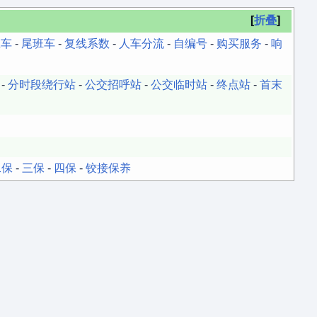
折叠
班车
-
尾班车
-
复线系数
-
人车分流
-
自编号
-
购买服务
-
响
-
分时段绕行站
-
公交招呼站
-
公交临时站
-
终点站
-
首末
二保
-
三保
-
四保
-
铰接保养