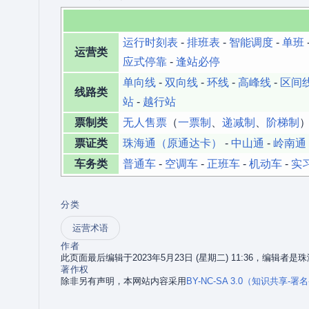
运行时刻表
-
排班表
-
智能调度
-
单班
运营类
应式停靠
-
逢站必停
单向线
-
双向线
-
环线
-
高峰线
-
区间
线路类
站
-
越行站
票制类
无人售票
（
一票制
、
递减制
、
阶梯制
）
票证类
珠海通（原通达卡）
-
中山通
-
岭南通
车务类
普通车
-
空调车
-
正班车
-
机动车
-
实
分类
运营术语
作者
此页面最后编辑于2023年5月23日 (星期二) 11:36，编辑者
著作权
除非另有声明，本网站内容采用
BY-NC-SA 3.0（知识共享-