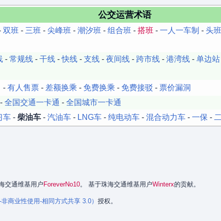
公交运营术语
-
双班
-
三班
-
尖峰班
-
潮汐班
-
组合班
-
搭班
-
一人一车制
-
头
线
-
常规线
-
干线
-
快线
-
支线
-
夜间线
-
跨市线
-
港湾线
-
单边站
 -
有人售票
-
差额换乘
-
免费换乘
-
免费接驳
-
票价漏洞
-
全国交通一卡通
-
全国城市一卡通
习车
-
柴油车
-
汽油车
-
LNG车
-
纯电动车
-
混合动力车
-
一保
-
是珠海交通维基用户
ForeverNo10
。 基于珠海交通维基用户
Winterx
的贡献。
署名-非商业性使用-相同方式共享 3.0）
授权。