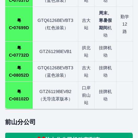
C•07037D
（蓝色涂装）
站
动
周末、
勤学
粤
GTQ6126BEVBT3
吉大
寒暑假
12
C•07699D
（红色涂装）
站
期间
机
路
动
粤
拱北
挂牌机
GTZ6129BEVB1
C•07732D
站
动
粤
GTQ6126BEVBT3
吉大
挂牌机
C•08052D
（蓝色涂装）
站
动
口岸
粤
GTZ6119BEVB2
挂牌机
前山
C•08102D
（无导流罩版本）
动
站
前山分公司