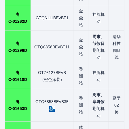
金
粤
挂牌机
GTQ6111BEVBT1
鼎
C•01262D
动
站
周末、
清华
金
粤
节假日
科技
GTQ6858BEVBT11
鼎
C•01296D
期间
机
园B
站
动
线
香
粤
GTZ6127BEVB
挂牌机
洲
C•01610D
（橙色涂装）
动
站
周末、
香
勤学
粤
GTQ6858BEVB35
寒暑假
洲
02
C•01653D
期间
机
站
路
动
体