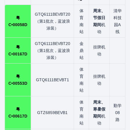
体
周末、
清华
GTQ6111BEVBT20
粤
育
节假日
科技
（第1批次，蓝波浪
C•00058D
南
期间
机
园A
涂装）
站
动
线
GTQ6111BEVBT20
金
粤
挂牌机
（第1批次，蓝波浪
鼎
C•00167D
动
涂装）
站
体
粤
育
挂牌机
GTQ6111BEVBT1
C•00553D
南
动
站
体
周末、
勤学
粤
育
寒暑假
GTZ6859BEVB1
08
C•00617D
南
期间
机
路
站
动