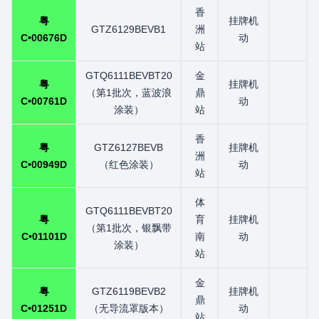
香
粤
挂牌机
GTZ6129BEVB1
洲
C•00676D
动
站
GTQ6111BEVBT20
金
粤
挂牌机
（第1批次，蓝波浪
鼎
C•00761D
动
涂装）
站
香
粤
GTZ6127BEVB
挂牌机
洲
C•00949D
（红色涂装）
动
站
体
GTQ6111BEVBT20
粤
育
挂牌机
（第1批次，银飘带
C•01101D
南
动
涂装）
站
金
粤
GTZ6119BEVB2
挂牌机
鼎
C•01251D
（无导流罩版本）
动
站