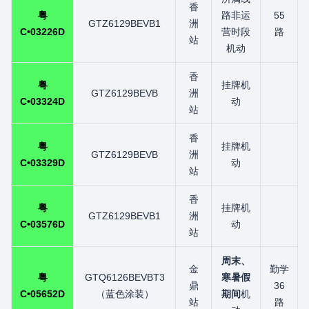
香
粤
路非运
55
GTZ6129BEVB1
洲
C•03226D
营时段
路
站
机动
香
粤
挂牌机
GTZ6129BEVB
洲
C•03324D
动
站
香
粤
挂牌机
GTZ6129BEVB
洲
C•03329D
动
站
香
粤
挂牌机
GTZ6129BEVB1
洲
C•03576D
动
站
周末、
金
勤学
粤
GTQ6126BEVBT3
寒暑假
鼎
36
C•05652D
（蓝色涂装）
期间
机
站
路