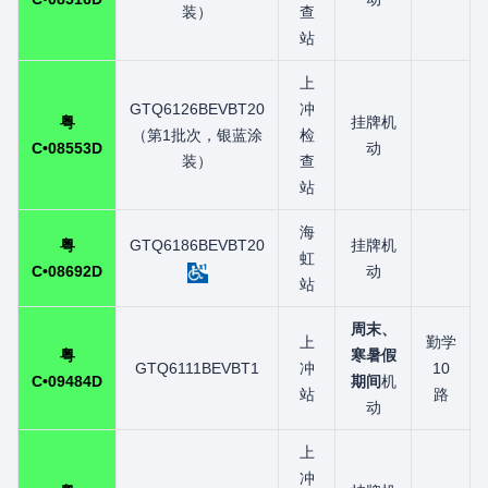
装）
查
站
上
GTQ6126BEVBT20
冲
粤
挂牌机
（第1批次，银蓝涂
检
C•08553D
动
装）
查
站
海
粤
GTQ6186BEVBT20
挂牌机
虹
C•08692D
动
站
周末、
上
勤学
粤
寒暑假
GTQ6111BEVBT1
冲
10
C•09484D
期间
机
站
路
动
上
冲