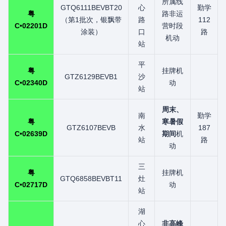
所属线
GTQ6111BEVBT20
心
勤学
粤
路非运
（第1批次，银飘带
路
112
C•02201D
营时段
涂装）
口
路
机动
站
平
粤
挂牌机
GTZ6129BEVB1
沙
C•02340D
动
站
周末、
南
勤学
粤
寒暑假
GTZ6107BEVB
水
187
C•02639D
期间
机
站
路
动
三
粤
挂牌机
GTQ6858BEVBT11
灶
C•02717D
动
站
湖
心
非高峰