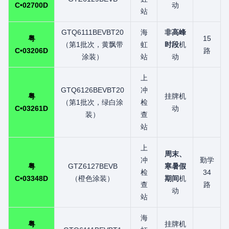
C•02700D
动
站
GTQ6111BEVBT20
海
非高峰
粤
15
（第1批次，黄飘带
虹
时段
机
C•03206D
路
涂装）
站
动
上
GTQ6126BEVBT20
冲
粤
挂牌机
（第1批次，绿白涂
检
C•03261D
动
装）
查
站
上
周末、
冲
勤学
粤
GTZ6127BEVB
寒暑假
检
34
C•03348D
（橙色涂装）
期间
机
查
路
动
站
海
粤
挂牌机