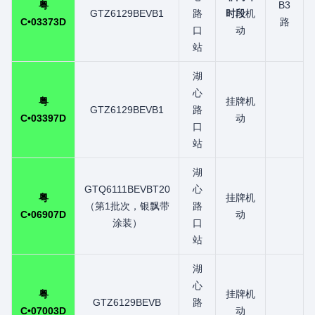
粤
B3
GTZ6129BEVB1
路
时段
机
C•03373D
路
口
动
站
湖
心
粤
挂牌机
GTZ6129BEVB1
路
C•03397D
动
口
站
湖
GTQ6111BEVBT20
心
粤
挂牌机
（第1批次，银飘带
路
C•06907D
动
涂装）
口
站
湖
心
粤
挂牌机
GTZ6129BEVB
路
C•07003D
动