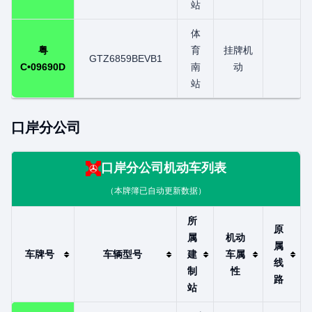
站
体
粤
育
挂牌机
GTZ6859BEVB1
C•09690D
南
动
站
口岸分公司
口岸分公司
机动车列表
（本牌簿已自动更新数据）
所
原
属
机动
属
车牌号
车辆型号
建
车属
线
制
性
路
站