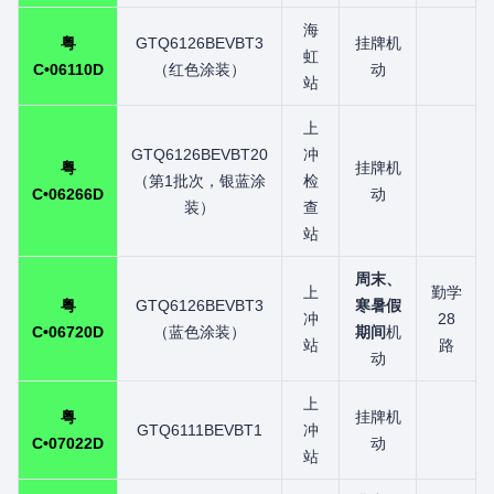
海
粤
GTQ6126BEVBT3
挂牌机
虹
C•06110D
（红色涂装）
动
站
上
GTQ6126BEVBT20
冲
粤
挂牌机
（第1批次，银蓝涂
检
C•06266D
动
装）
查
站
周末、
上
勤学
粤
GTQ6126BEVBT3
寒暑假
冲
28
C•06720D
（蓝色涂装）
期间
机
站
路
动
上
粤
挂牌机
GTQ6111BEVBT1
冲
C•07022D
动
站