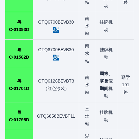
站
路
动
南
粤
GTQ6700BEVB30
挂牌机
水
C•01393D
动
站
南
粤
GTQ6700BEVB30
挂牌机
水
C•01582D
动
站
周末、
南
勤学
粤
GTQ6126BEVBT3
寒暑假
水
191
C•01701D
（红色涂装）
期间
机
站
路
动
三
粤
挂牌机
GTQ6858BEVBT11
灶
C•01795D
动
站
湖