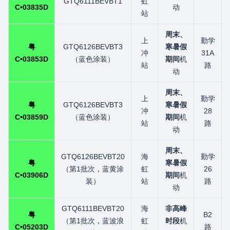
GTQ6111BEVBT1
虹
C•03835D
动
站
周末、
上
勤学
粤
GTQ6126BEVBT3
寒暑假
冲
31A
C•03853D
（蓝色涂装）
期间
机
站
路
动
周末、
上
勤学
粤
GTQ6126BEVBT3
寒暑假
冲
28
C•03859D
（蓝色涂装）
期间
机
站
路
动
周末、
GTQ6126BEVBT20
海
勤学
粤
寒暑假
（第1批次，蓝黄涂
虹
26
C•03906D
期间
机
装）
站
路
动
GTQ6111BEVBT20
海
非高峰
粤
B2
（第1批次，蓝波浪
虹
时段
机
C•05203D
路