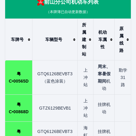
前山分公司
机动车列表
（本牌簿已自动更新数据）
所
原
属
机动
属
车牌号
车辆型号
建
车属
线
制
性
路
站
周末、
上
勤学
粤
GTQ6126BEVBT3
寒暑假
冲
31
C•00565D
（蓝色涂装）
期间
机
站
路
动
上
粤
挂牌机
GTZ6129BEVB1
冲
C•00868D
动
站
海
粤
GTQ6126BEVBT3
挂牌机
虹