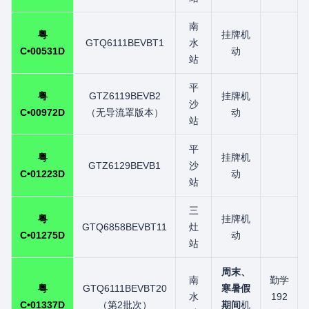
南
粤
挂牌机
GTQ6111BEVBT1
水
C•00531D
动
站
平
粤
GTZ6119BEVB2
挂牌机
沙
C•00972D
（无导流罩版本）
动
站
平
粤
挂牌机
GTZ6129BEVB1
沙
C•01223D
动
站
三
粤
挂牌机
GTQ6858BEVBT11
灶
C•01275D
动
站
周末、
南
勤学
粤
GTQ6111BEVBT20
寒暑假
水
192
C•01337D
（第2批次）
期间
机