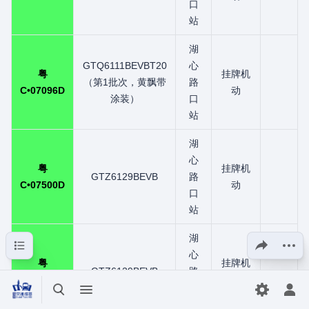
口
站
湖
GTQ6111BEVBT20
心
粤
挂牌机
（第1批次，黄飘带
路
C•07096D
动
涂装）
口
站
湖
心
粤
挂牌机
GTZ6129BEVB
路
C•07500D
动
口
站
湖
目录
分享此页面
更多操
心
粤
挂牌机
GTZ6129BEVB
路
C•07572D
动
口
打开/关闭搜索
打开/关闭菜单
切换首选
打
站