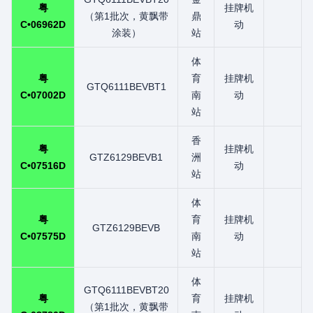
粤
挂牌机
（第1批次，黄飘带
鼎
C•06962D
动
涂装）
站
体
粤
育
挂牌机
GTQ6111BEVBT1
C•07002D
南
动
站
香
粤
挂牌机
GTZ6129BEVB1
洲
C•07516D
动
站
体
粤
育
挂牌机
GTZ6129BEVB
C•07575D
南
动
站
体
GTQ6111BEVBT20
粤
育
挂牌机
（第1批次，黄飘带