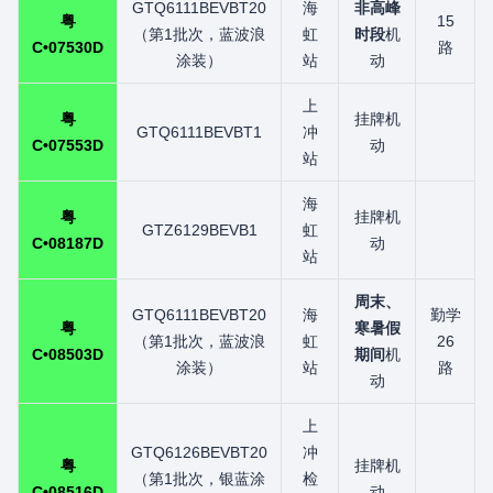
GTQ6111BEVBT20
海
非高峰
粤
15
（第1批次，蓝波浪
虹
时段
机
C•07530D
路
涂装）
站
动
上
粤
挂牌机
GTQ6111BEVBT1
冲
C•07553D
动
站
海
粤
挂牌机
GTZ6129BEVB1
虹
C•08187D
动
站
周末、
GTQ6111BEVBT20
海
勤学
粤
寒暑假
（第1批次，蓝波浪
虹
26
C•08503D
期间
机
涂装）
站
路
动
上
GTQ6126BEVBT20
冲
粤
挂牌机
（第1批次，银蓝涂
检
C•08516D
动