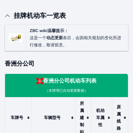
挂牌机动车一览表
ZBC wiki温馨提示：
这是一个
动态更新
条目，会因相关规划的变化而进
行修改，敬请留意。
香洲分公司
香洲分公司
机动车列表
（本牌簿已自动更新数据）
所
原
属
机动
属
车牌号
车辆型号
建
车属
线
制
性
路
站