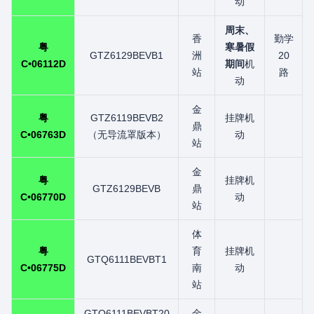
动
周末、
香
勤学
粤
寒暑假
GTZ6129BEVB1
洲
20
C•06112D
期间
机
站
路
动
金
粤
GTZ6119BEVB2
挂牌机
鼎
C•06763D
（无导流罩版本）
动
站
金
粤
挂牌机
GTZ6129BEVB
鼎
C•06770D
动
站
体
粤
育
挂牌机
GTQ6111BEVBT1
C•06775D
南
动
站
GTQ6111BEVBT20
金