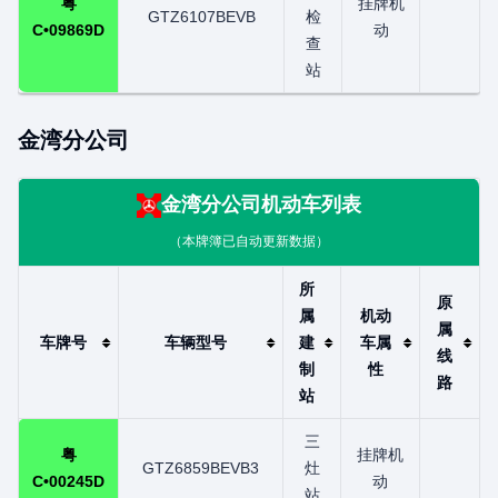
粤
挂牌机
GTZ6107BEVB
检
C•09869D
动
查
站
金湾分公司
金湾分公司
机动车列表
（本牌簿已自动更新数据）
所
原
属
机动
属
车牌号
车辆型号
建
车属
线
制
性
路
站
三
粤
挂牌机
GTZ6859BEVB3
灶
C•00245D
动
站