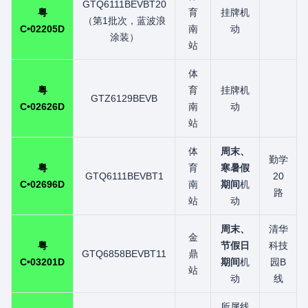
GTQ6111BEVBT20
粤
育
挂牌机
（第1批次，蓝波浪
C•02205D
南
动
涂装）
站
体
粤
育
挂牌机
GTZ6129BEVB
C•02626D
南
动
站
体
周末、
勤学
粤
育
寒暑假
GTQ6111BEVBT1
20
C•02696D
南
期间
机
路
站
动
周末、
清华
金
粤
节假日
科技
GTQ6858BEVBT11
鼎
C•03201D
期间
机
园B
站
动
线
所属线