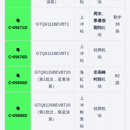
涂装）
站
动
周末、
上
勤学
粤
寒暑假
GTQ6111BEVBT1
冲
38
C•05671D
期间
机
站
路
动
上
粤
挂牌机
GTQ6111BEVBT1
冲
C•05676D
动
站
GTQ6126BEVBT20
海
非高峰
粤
B2
（第1批次，蓝黄涂
虹
时段
机
C•05690D
路
装）
站
动
上
GTQ6126BEVBT20
冲
粤
挂牌机
（第1批次，银蓝涂
检
C•05896D
动
装）
查
站