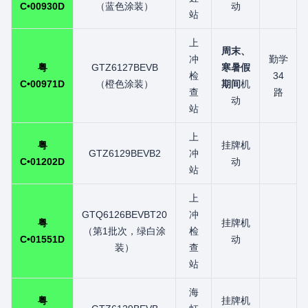
C•00930D
（蓝色涂装）
动
站
上
周末、
冲
勤学
粤
GTZ6127BEVB
寒暑假
检
34
C•00971D
（橙色涂装）
期间
机
查
路
动
站
上
粤
挂牌机
GTZ6129BEVB2
冲
C•01202D
动
站
上
GTQ6126BEVBT20
冲
粤
挂牌机
（第1批次，绿白涂
检
C•01551D
动
装）
查
站
海
粤
挂牌机