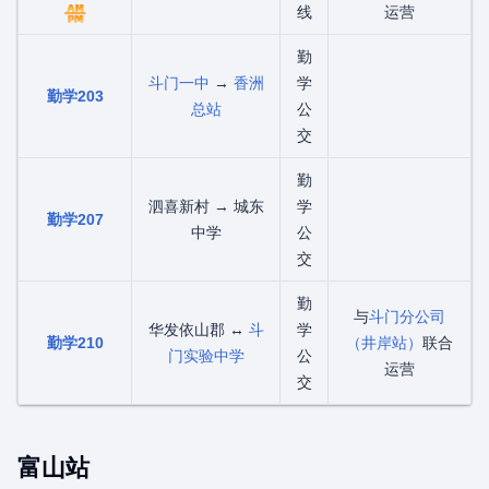
线
运营
勤
斗门一中
→
香洲
学
勤学203
总站
公
交
勤
泗喜新村 → 城东
学
勤学207
中学
公
交
勤
与
斗门分公司
华发依山郡 ↔
斗
学
勤学210
（井岸站）
联合
门实验中学
公
运营
交
富山站