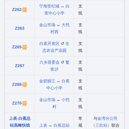
宁海世纪城
↔
白
支
Z262
蕉中心小学
线
金山市场
↔
大托
支
Z263
村西
线
白蕉开发区
↺
生
支
Z265
态农业产业园
线
六乡居委会
↺
鳘
支
Z267
鱼沙
线
金碧丽江
↔
白蕉
支
Z268
中心小学
线
金山市场
↔
小托
支
Z270
村
线
上表-白蕉总
常
与
金湾分公司
站高峰快线
上表
↔
白蕉总站
规
（三灶站）
联合