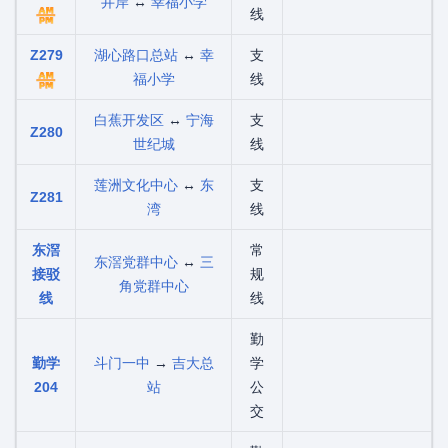
井岸
↔
幸福小学
线
Z279
湖心路口总站
↔
幸
支
福小学
线
白蕉开发区
↔
宁海
支
Z280
世纪城
线
莲洲文化中心
↔
东
支
Z281
湾
线
东滘
常
东滘党群中心
↔
三
接驳
规
角党群中心
线
线
勤
勤学
斗门一中
→
吉大总
学
204
站
公
交