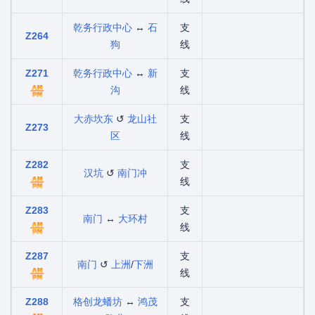
乾务行政中心
↔
石
支
Z264
狗
线
Z271
乾务行政中心
↔
新
支
沟
线
大赤坎东
↺
龙山社
支
Z273
区
线
Z282
支
汉坑
↺
南门冲
线
Z283
支
南门
↔
大环村
线
Z287
支
南门
↺
上洲
/
下洲
线
Z288
格创龙蟠坊
↔
鸿茂
支