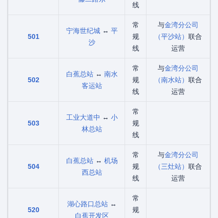
线
常
与
金湾分公司
宁海世纪城
↔
平
501
规
（平沙站）
联合
沙
线
运营
常
与
金湾分公司
白蕉总站
↔
南水
502
规
（南水站）
联合
客运站
线
运营
常
工业大道中
↔
小
503
规
林总站
线
常
与
金湾分公司
白蕉总站
↔
机场
504
规
（三灶站）
联合
西总站
线
运营
常
湖心路口总站
↔
520
规
白蕉开发区