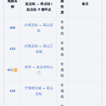
线路名
路
起点站 ↔ 终点站 /
备注
称
性
起点站 ↺ 循环点
质
常
白蕉总站
↔
富山总
405
规
站
线
常
白蕉总站
↔
富山工
410
规
业城
线
常
井岸
↔
金台寺外山
411
规
门
线
常
宁海世纪城
↔
富山
416
规
总站
线