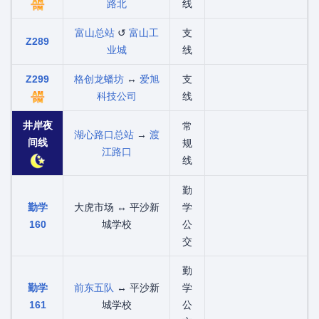
路北
线
富山总站
↺
富山工
支
Z289
业城
线
Z299
格创龙蟠坊
↔
爱旭
支
科技公司
线
井岸夜
常
湖心路口总站
→
渡
间线
规
江路口
线
勤
勤学
大虎市场 ↔ 平沙新
学
160
城学校
公
交
勤
勤学
前东五队
↔ 平沙新
学
161
城学校
公