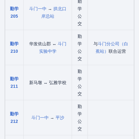
勤
勤学
斗门一中
→
拱北口
学
205
岸总站
公
交
勤
勤学
华发依山郡 ↔
斗门
学
与
斗门分公司（白
210
实验中学
公
蕉站）
联合运营
交
勤
勤学
学
新马墩 ↔ 弘雅学校
211
公
交
勤
勤学
学
斗门一中
→
平沙
212
公
交