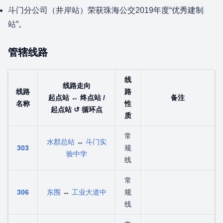
斗门分公司（井岸站）荣获珠海公交2019年度“优秀建制
站”。
管辖线路
线
线路走向
线路
路
起点站 ↔ 终点站 /
备注
名称
性
起点站 ↺ 循环点
质
常
水郡总站
↔
斗门实
303
规
验中学
线
常
306
东围
↔
工业大道中
规
线