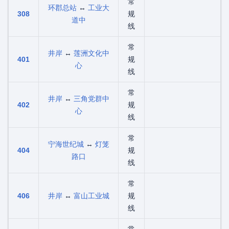
常
环郡总站
↔
工业大
308
规
道中
线
常
井岸
↔
莲洲文化中
401
规
心
线
常
井岸
↔
三角党群中
402
规
心
线
常
宁海世纪城
↔
灯笼
404
规
路口
线
常
406
井岸
↔
富山工业城
规
线