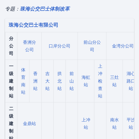
专题：
珠海公交巴士体制改革
珠海公交巴士有限公司
分
香洲分
前山分公
公
口岸分公司
金湾分公司
公司
司
司
一
上
体
级
香
吉
拱
前
冲
湖心
育
海虹
三灶
建
洲
大
北
山
检
路口
南
站
站
制
站
站
站
站
查
站
站
站
站
二
级
上冲
南水
平沙
建
金鼎站
站
站
站
制
站