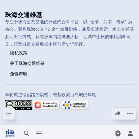
珠海交通维基
专注于珠海公共交通的开放式百科平台，以 “记录、共享、传承” 为
核心，聚焦珠海公交 40 余年发展脉络，兼及长途客运、水上交通等
多元出行方式。从香洲埠到港珠澳大桥，让城市生长的年轮清晰可
见，打造城市交通数据中枢与历史记忆库。
隐私政策
关于珠海交通维基
免责声明
车轮碾过情侣路的晨昏，维基收藏百岛城的年轮
目录
分享此页面
更多操
打开/关闭搜索
打开/关闭菜单
切换首选
打