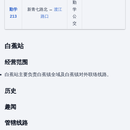
勤
勤学
新青七路北 ↔
渡江
学
213
路口
公
交
白蕉站
经营范围
白蕉站主要负责白蕉镇全域及白蕉镇对外联络线路。
历史
趣闻
管辖线路