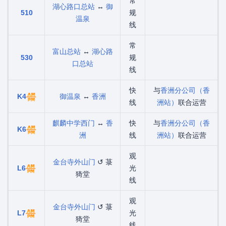
常
湖心路口总站
↔
御
510
规
温泉
线
常
富山总站
↔
湖心路
530
规
口总站
线
快
与
香洲分公司（香
K4
御温泉
↔
香洲
线
洲站）
联合运营
麒麟中学西门
↔
香
快
与
香洲分公司（香
K6
洲
线
洲站）
联合运营
观
金台寺外山门
↺ 菉
L6
光
猗堂
线
观
金台寺外山门
↺ 菉
L7
光
猗堂
线