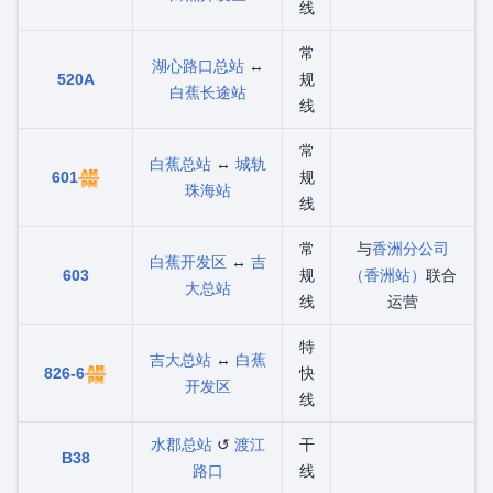
线
常
湖心路口总站
↔
520A
规
白蕉长途站
线
常
白蕉总站
↔
城轨
601
规
珠海站
线
常
与
香洲分公司
白蕉开发区
↔
吉
603
规
（香洲站）
联合
大总站
线
运营
特
吉大总站
↔
白蕉
826-6
快
开发区
线
水郡总站
↺
渡江
干
B38
路口
线