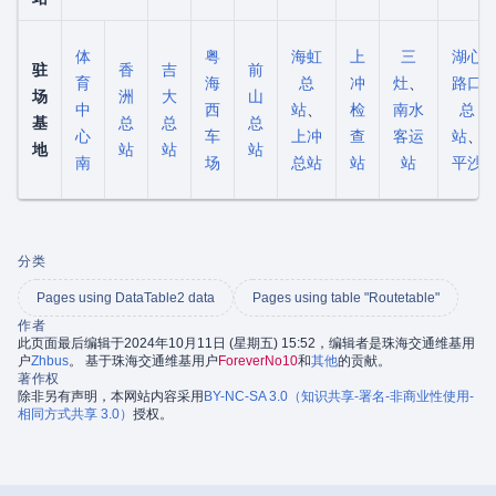
体
粤
海虹
上
三
湖心
驻
香
吉
前
育
海
总
冲
灶
、
路口
场
洲
大
山
中
西
站
、
检
南水
总
基
总
总
总
心
车
上冲
查
客运
站
、
地
站
站
站
南
场
总站
站
站
平沙
分类
Pages using DataTable2 data
Pages using table "Routetable"
作者
此页面最后编辑于2024年10月11日 (星期五) 15:52，编辑者是珠海交通维基用
户
Zhbus
。 基于珠海交通维基用户
ForeverNo10
和
其他
的贡献。
著作权
除非另有声明，本网站内容采用
BY-NC-SA 3.0（知识共享-署名-非商业性使用-
相同方式共享 3.0）
授权。