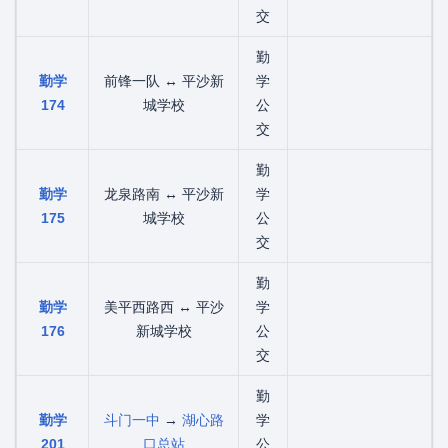
交
勤
勤学
前锋一队 ↔ 平沙新
学
174
城学校
公
交
勤
勤学
龙泉路南 ↔ 平沙新
学
175
城学校
公
交
勤
勤学
美平西路西 ↔ 平沙
学
176
新城学校
公
交
勤
勤学
斗门一中
→
湖心路
学
201
口总站
公