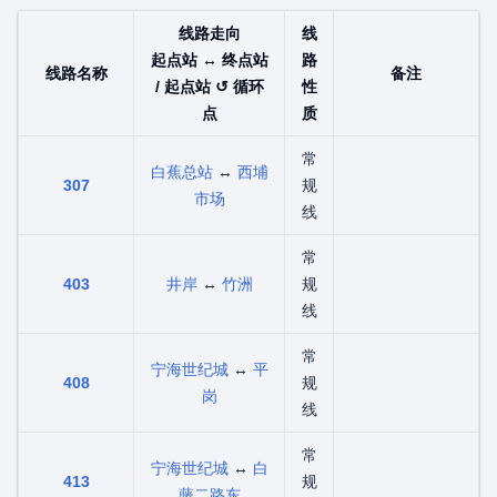
线路走向
线
起点站 ↔ 终点站
路
线路名称
备注
/ 起点站 ↺ 循环
性
点
质
常
白蕉总站
↔
西埔
307
规
市场
线
常
403
井岸
↔
竹洲
规
线
常
宁海世纪城
↔
平
408
规
岗
线
常
宁海世纪城
↔
白
413
规
藤二路东