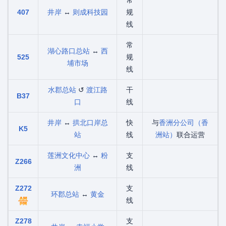
常
407
井岸
↔
则成科技园
规
线
常
湖心路口总站
↔
西
525
规
埔市场
线
水郡总站
↺
渡江路
干
B37
口
线
井岸
↔
拱北口岸总
快
与
香洲分公司（香
K5
站
线
洲站）
联合运营
莲洲文化中心
↔
粉
支
Z266
洲
线
Z272
支
环郡总站
↔
黄金
线
Z278
支