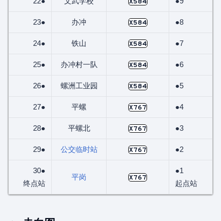
22●
文武学校
●9
X584
23●
办冲
●8
X584
24●
铁山
●7
X584
25●
办冲村一队
●6
X584
26●
螺洲工业园
●5
X584
27●
平螺
●4
X767
28●
平螺北
●3
X767
29●
公交临时站
●2
X767
30●
●1
平岗
X767
终点站
起点站