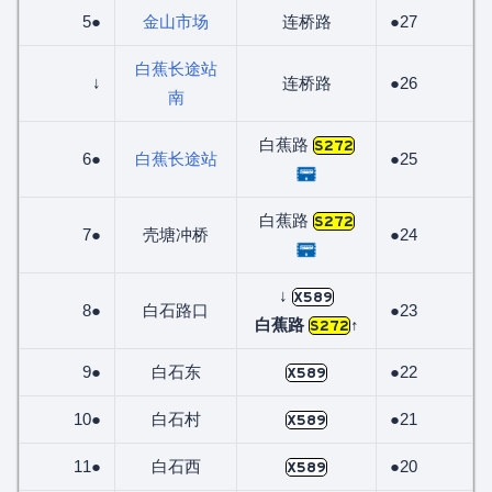
5●
金山市场
连桥路
●27
白蕉长途站
↓
连桥路
●26
南
白蕉路
S272
6●
白蕉长途站
●25
白蕉路
S272
7●
壳塘冲桥
●24
↓
X589
8●
白石路口
●23
白蕉路
↑
S272
9●
白石东
●22
X589
10●
白石村
●21
X589
11●
白石西
●20
X589