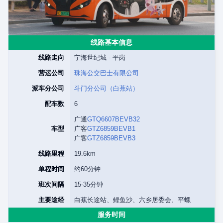
线路基本信息
线路走向
宁海世纪城 - 平岗
营运公司
珠海公交巴士有限公司
派车分公司
斗门分公司（白蕉站）
配车数
6
广通
GTQ6607BEVB32
车型
广客
GTZ6859BEVB1
广客
GTZ6859BEVB3
线路里程
19.6km
单程时间
约60分钟
班次间隔
15-35分钟
主要途经
白蕉长途站、鲤鱼沙、六乡居委会、平螺
服务时间