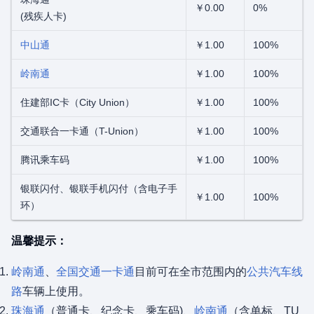
￥0.00
0%
(残疾人卡)
中山通
￥1.00
100%
岭南通
￥1.00
100%
住建部IC卡（City Union）
￥1.00
100%
交通联合一卡通（T-Union）
￥1.00
100%
腾讯乘车码
￥1.00
100%
银联闪付、银联手机闪付（含电子手
￥1.00
100%
环）
温馨提示：
岭南通
、
全国交通一卡通
目前可在全市范围内的
公共汽车线
路
车辆上使用。
珠海通
（普通卡、纪念卡、乘车码)、
岭南通
（含单标、TU