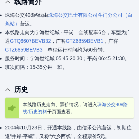
线路简介
珠海公交408路线由
珠海公交巴士有限公司
斗门分公司（白
蕉站）
营运。
本线路走向为宁海世纪城 - 平岗，全线配车6台，车型为广
通
GTQ6607BEVB32
，广客
GTZ6859BEVB1
，广客
GTZ6859BEVB3
，单程运行时间约为60分钟。
服务时间：宁海世纪城 05:45-20:30；平岗 06:45-21:30。
班次间隔：15-35分钟一班。
历史
本线路历史走向、票价情况，请进入
珠海公交408路
线/历史资料
子页面查看。
2004年10月23日，开通本线路，由信禾公汽营运，初期往
返“井岸-平螺”，又称“六乡西线”，全程票价5元。