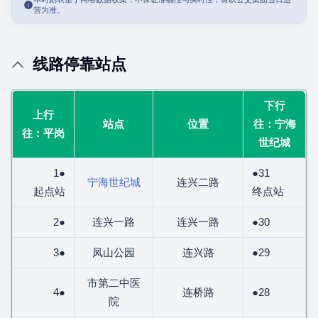
营为准。
线路停靠站点
下行
上行
站点
位置
往：宁海
往：平岗
世纪城
1●
●31
宁海世纪城
连兴二路
起点站
终点站
2●
连兴一路
连兴一路
●30
3●
凤山公园
连兴路
●29
市第二中医
4●
连桥路
●28
院