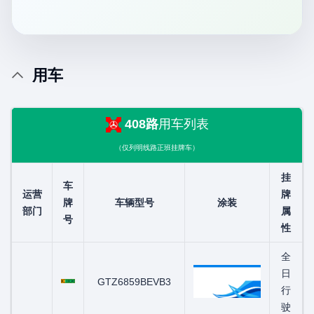
用车
408路
用车列表
（仅列明线路正班挂牌车）
挂
车
运营
牌
牌
车辆型号
涂装
部门
属
号
性
全
粤C00834D
日
GTZ6859BEVB3
行
驶