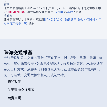
作者
此页面最后编辑于2026年7月22日 (星期三) 20:39，编辑者是珠海交通维基用
户
ForeverNo10
。 基于珠海交通维基用户
Zhbus
和
其他
的贡献。
著作权
除非另有声明，本网站内容采用
BY-NC-SA 3.0（知识共享-署名-非商业性使用-
相同方式共享 3.0）
授权。
珠海交通维基
专注于珠海公共交通的开放式百科平台，以 “记录、共享、传承” 为
核心，聚焦珠海公交 40 余年发展脉络，兼及长途客运、水上交通等
多元出行方式。从香洲埠到港珠澳大桥，让城市生长的年轮清晰可
见，打造城市交通数据中枢与历史记忆库。
隐私政策
关于珠海交通维基
免责声明