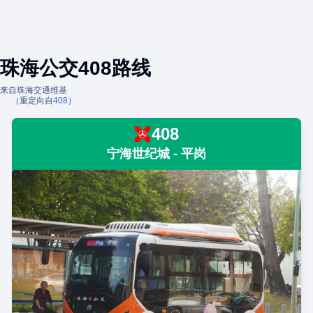
珠海公交408路线
来自珠海交通维基
（重定向自
408
）
408
宁海世纪城 - 平岗