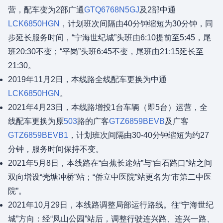
营，配车变为2部广通
GTQ6768N5GJ
及2部中通
LCK6850HGN
，计划班次间隔由40分钟缩短为30分钟，同
步延长服务时间，“宁海世纪城”头班由6:10提前至5:45，尾
班20:30不变；“平岗”头班6:45不变，尾班由21:15延长至
21:30。
2019年11月2日，本线路全线配车更换为中通
LCK6850HGN
。
2021年4月23日，本线路增投1台车辆（即5台）运营，全
线配车更换为原
503
路的广客
GTZ6859BEVB
及广客
GTZ6859BEVB1
，计划班次间隔由30-40分钟缩短为约27
分钟，服务时间保持不变。
2021年5月8日，本线路在“白蕉长途站”与“白石路口”站之间
双向增设“壳塘冲桥”站；“侨立中医院”站更名为“市第二中医
院”。
2021年10月29日，本线路调整局部运行路线。往“宁海世纪
城”方向：经“凤山公园”站后，调整行驶连兴路、连兴一路、