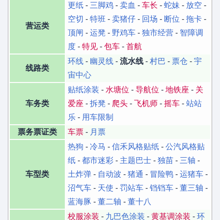
更纸
-
三脚鸡
-
卖血
-
车长
-
蛇妹
-
放空
-
空切
-
特班
-
卖猪仔
-
回场
-
断位
-
拖卡
-
营运类
顶闸
-
运凳
-
野鸡车
-
独市经营
-
智障调
度
-
特见
-
包车
-
首航
环线
-
幽灵线
-
流水线
-
村巴
-
票仓
-
宇
线路类
宙中心
贴纸涂装
-
水塘位
-
导航位
-
地铁座
-
关
车务类
爱座
-
拆凳
-
爬头
-
飞机师
-
摇车
-
站站
乐
-
用车限制
票务票证类
车票
-
月票
热狗
-
冷马
-
信禾风格贴纸
-
公汽风格贴
纸
-
都市迷彩
-
主题巴士
-
独苗
-
三轴
-
车型类
土炸弹
-
自动波
-
猪通
-
冒险鸭
-
运猪车
-
沼气车
-
天使
-
罚站车
-
铛铛车
-
董三轴
-
蓝海豚
-
董二轴
-
董十八
校服涂装
-
九巴色涂装
-
黄基调涂装
-
环