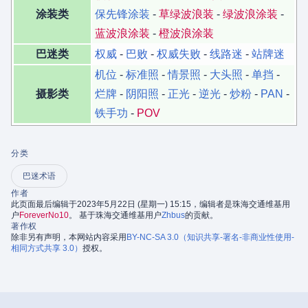
涂装类
保先锋涂装
-
草绿波浪装
-
绿波浪涂装
-
蓝波浪涂装
-
橙波浪涂装
巴迷类
权威
-
巴败
-
权威失败
-
线路迷
-
站牌迷
机位
-
标准照
-
情景照
-
大头照
-
单挡
-
摄影类
烂牌
-
阴阳照
-
正光
-
逆光
-
炒粉
-
PAN
-
铁手功
-
POV
分类
巴迷术语
作者
此页面最后编辑于2023年5月22日 (星期一) 15:15，编辑者是珠海交通维基用
户
ForeverNo10
。 基于珠海交通维基用户
Zhbus
的贡献。
著作权
除非另有声明，本网站内容采用
BY-NC-SA 3.0（知识共享-署名-非商业性使用-
相同方式共享 3.0）
授权。